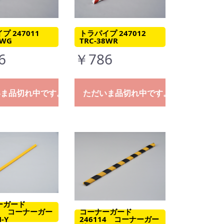
プ 247011
トラパイプ 247012
8WG
TRC-38WR
6
￥786
いま品切れ中です。
ただいま品切れ中です。
ーガード
コーナーガード
11 コーナーガー
246114 コーナーガー
-Y