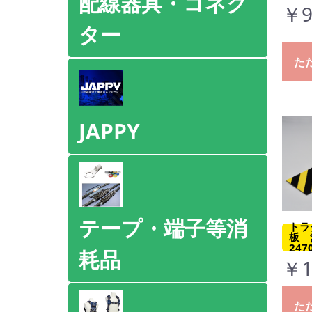
配線器具・コネク
￥9
ター
た
JAPPY
テープ・端子等消
トラ
板 
247
耗品
￥1
た