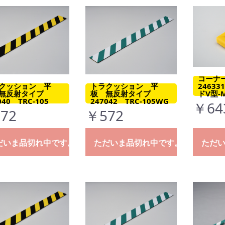
コーナ
クッション 平
トラクッション 平
2463
無反射タイプ
板 無反射タイプ
ドV型-M
040 TRC-105
247042 TRC-105WG
￥64
72
￥572
だいま品切れ中です。
ただいま品切れ中です。
ただ