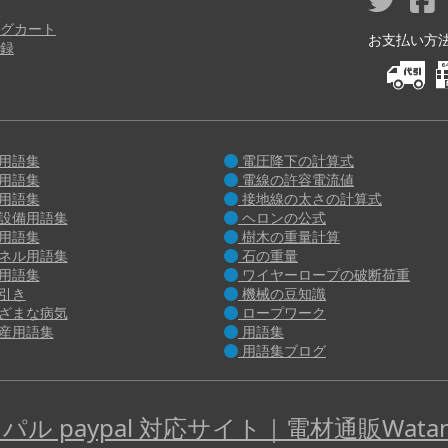
り
グカート
お支払い方法 M
録
用語集
電圧降下の計算式
用語集
電線の許容電流値
用語集
接地線の太さの計算式
設備用語集
ヘロンの公式
用語集
樹木の重量計算
ネル用語集
石の重量
用語集
ワイヤーロープの破断荷重
引き
機械の豆知識
ざまな病気
ロープワーク
産用語集
用語集
用語集ブログ
パル paypal 対応サイト｜電材通販Watan