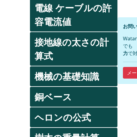
電線 ケーブルの許
容電流値
お問い
Wat
接地線の太さの計
でも
算式
力
で対
メー
機械の基礎知識
銅ベース
ヘロンの公式