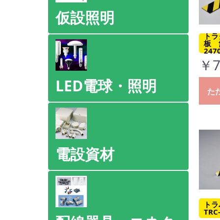
仮設照明
トラ
板 
247
￥7
LED電球・照明
た
電設資材
トラ
TRC