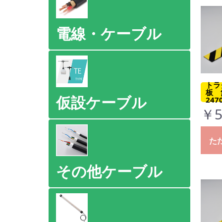
電線・ケーブル
トラ
板 
仮設ケーブル
247
￥5
た
その他ケーブル