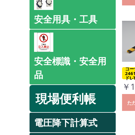
安全用具・工具
安全標識・安全用
コー
品
24
ドL-
￥1
現場便利帳
た
電圧降下計算式