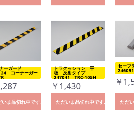
セーフ
ナーガード
トラクッション 平
24609
6124 コーナーガー
板 反射タイプ
TR
247041 TRC-105H
￥1,
,287
￥1,430
だいま品切れ中です。
ただいま品切れ中です。
ただ