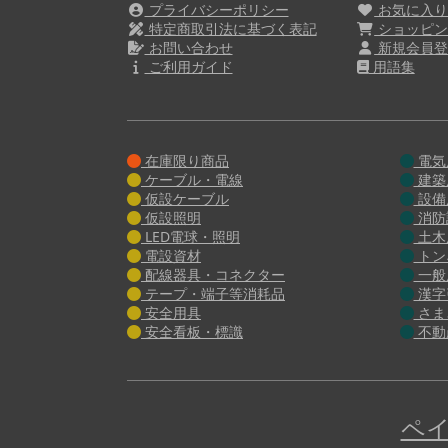
プライバシーポリシー
お気に入
特定商取引法に基づく表記
ショッピン
お問い合わせ
新規会員登
ご利用ガイド
用語集
在庫限り商品
電気
ケーブル・電線
建築
仮設ケーブル
設備
仮設照明
消防
LED電球・照明
土木
電設資材
トン
配線器具・コネクター
一般
テープ・端子等消耗品
漢字
安全用具
さま
安全看板・標識
不動
ペイ