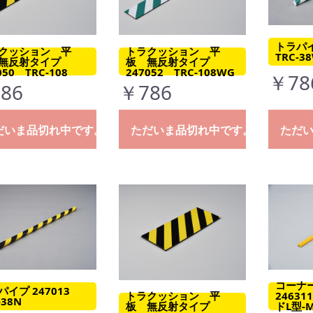
トラパイ
クッション 平
トラクッション 平
TRC-3
無反射タイプ
板 無反射タイプ
050 TRC-108
247052 TRC-108WG
￥78
86
￥786
だいま品切れ中です。
ただいま品切れ中です。
ただ
コーナ
パイプ 247013
トラクッション 平
2463
-38N
板 無反射タイプ
ドL型-M