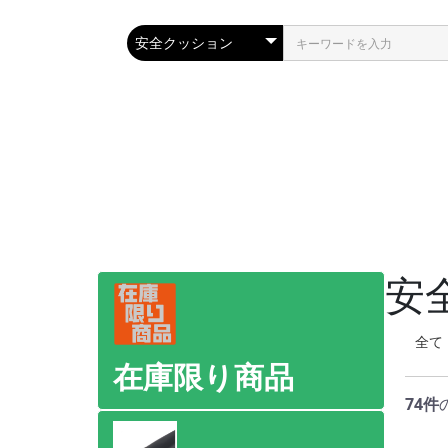
安
全て
在庫限り商品
74件