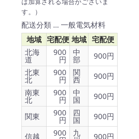
は加算される場合がございま
す。）
配送分類 … 一般電気材料
地域
宅配便
地域
宅配便
北海
900
中
900円
道
円
部
北東
900
関
900円
北
円
西
南東
900
中
900円
北
円
国
900
四
関東
900円
円
国
900
九
信越
900円