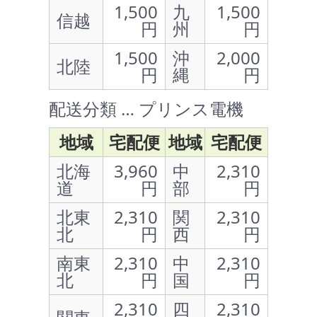
1,500
九
1,500
信越
円
州
円
1,500
沖
2,000
北陸
円
縄
円
配送分類 … プリンス電機
地域
宅配便
地域
宅配便
北海
3,960
中
2,310
道
円
部
円
北東
2,310
関
2,310
北
円
西
円
南東
2,310
中
2,310
北
円
国
円
2,310
四
2,310