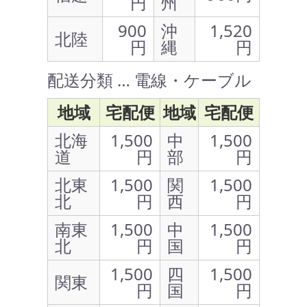
円
州
900
沖
1,520
北陸
円
縄
円
配送分類 … 電線・ケーブル
地域
宅配便
地域
宅配便
北海
1,500
中
1,500
道
円
部
円
北東
1,500
関
1,500
北
円
西
円
南東
1,500
中
1,500
北
円
国
円
1,500
四
1,500
関東
円
国
円