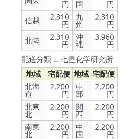
関東
円
国
円
2,310
九
2,310
信越
円
州
円
2,310
沖
3,960
北陸
円
縄
円
配送分類 … 七星化学研究所
地域
宅配便
地域
宅配便
北海
2,200
中
2,200
道
円
部
円
北東
2,200
関
2,200
北
円
西
円
南東
2,200
中
2,200
北
円
国
円