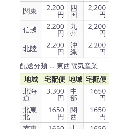
2,200
四
2,200
関東
円
国
円
2,200
九
2,200
信越
円
州
円
2,200
沖
2,200
北陸
円
縄
円
配送分類 … 東西電気産業
地域
宅配便
地域
宅配便
北海
3,300
中
1650
道
円
部
円
北東
1650
関
1650
北
円
西
円
南東
1650
中
1650