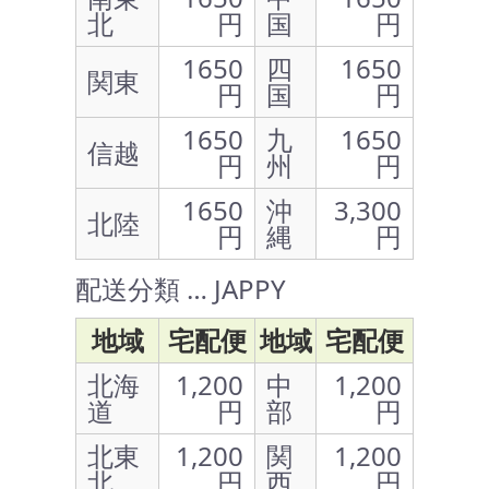
北
円
国
円
1650
四
1650
関東
円
国
円
1650
九
1650
信越
円
州
円
1650
沖
3,300
北陸
円
縄
円
配送分類 … JAPPY
地域
宅配便
地域
宅配便
北海
1,200
中
1,200
道
円
部
円
北東
1,200
関
1,200
北
円
西
円