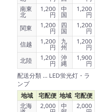
南東
1,200
中
1,200
北
円
国
円
1,200
四
1,200
関東
円
国
円
1,200
九
1,200
信越
円
州
円
1,200
沖
1,900
北陸
円
縄
円
配送分類 … LED蛍光灯・ラ
ンプ
地域
宅配便
地域
宅配便
北海
2,000
中
2,000
道
円
部
円