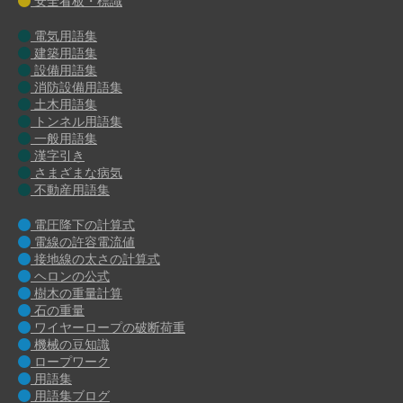
安全看板・標識
電気用語集
建築用語集
設備用語集
消防設備用語集
土木用語集
トンネル用語集
一般用語集
漢字引き
さまざまな病気
不動産用語集
電圧降下の計算式
電線の許容電流値
接地線の太さの計算式
ヘロンの公式
樹木の重量計算
石の重量
ワイヤーロープの破断荷重
機械の豆知識
ロープワーク
用語集
用語集ブログ