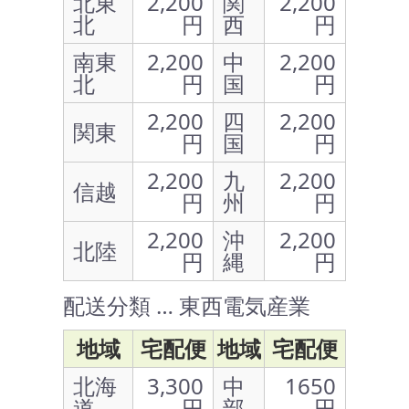
北東
2,200
関
2,200
北
円
西
円
南東
2,200
中
2,200
北
円
国
円
2,200
四
2,200
関東
円
国
円
2,200
九
2,200
信越
円
州
円
2,200
沖
2,200
北陸
円
縄
円
配送分類 … 東西電気産業
地域
宅配便
地域
宅配便
北海
3,300
中
1650
道
円
部
円