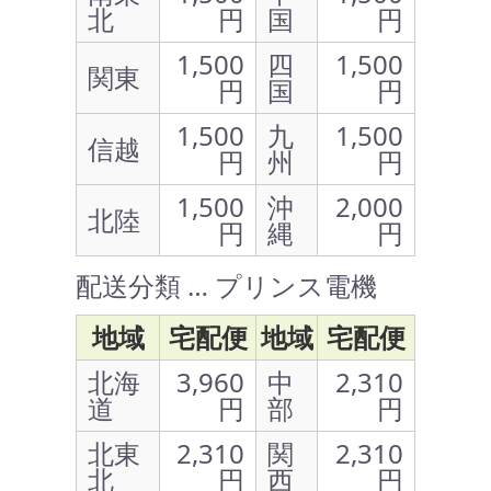
北
円
国
円
1,500
四
1,500
関東
円
国
円
1,500
九
1,500
信越
円
州
円
1,500
沖
2,000
北陸
円
縄
円
配送分類 … プリンス電機
地域
宅配便
地域
宅配便
北海
3,960
中
2,310
道
円
部
円
北東
2,310
関
2,310
北
円
西
円