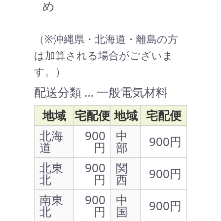
め
（※沖縄県・北海道・離島の方
は加算される場合がございま
す。）
配送分類 … 一般電気材料
地域
宅配便
地域
宅配便
北海
900
中
900円
道
円
部
北東
900
関
900円
北
円
西
南東
900
中
900円
北
円
国