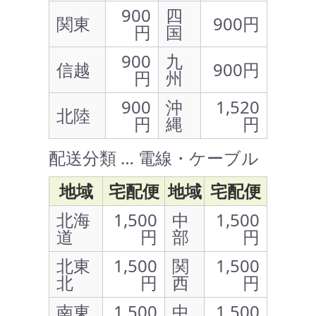
900
四
関東
900円
円
国
900
九
信越
900円
円
州
900
沖
1,520
北陸
円
縄
円
配送分類 … 電線・ケーブル
地域
宅配便
地域
宅配便
北海
1,500
中
1,500
道
円
部
円
北東
1,500
関
1,500
北
円
西
円
南東
1,500
中
1,500