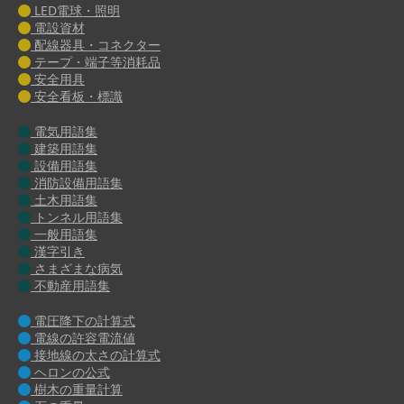
LED電球・照明
電設資材
配線器具・コネクター
テープ・端子等消耗品
安全用具
安全看板・標識
電気用語集
建築用語集
設備用語集
消防設備用語集
土木用語集
トンネル用語集
一般用語集
漢字引き
さまざまな病気
不動産用語集
電圧降下の計算式
電線の許容電流値
接地線の太さの計算式
ヘロンの公式
樹木の重量計算