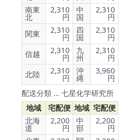
南東
2,310
中
2,310
北
円
国
円
2,310
四
2,310
関東
円
国
円
2,310
九
2,310
信越
円
州
円
2,310
沖
3,960
北陸
円
縄
円
配送分類 … 七星化学研究所
地域
宅配便
地域
宅配便
北海
2,200
中
2,200
道
円
部
円