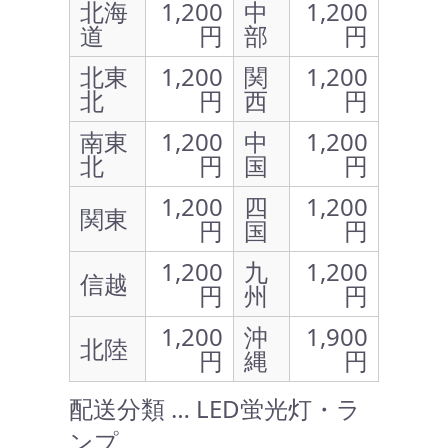
北海
1,200
中
1,200
道
円
部
円
北東
1,200
関
1,200
北
円
西
円
南東
1,200
中
1,200
北
円
国
円
1,200
四
1,200
関東
円
国
円
1,200
九
1,200
信越
円
州
円
1,200
沖
1,900
北陸
円
縄
円
配送分類 … LED蛍光灯・ラ
ンプ