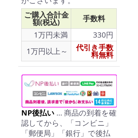
がございます。
ご購入合計金
手数料
額(税込)
1万円未満
330円
代引き手数
1万円以上～
料無料
NP後払い
… 商品の到着を確
認してから、「コンビニ」
「郵便局」「銀行」で後払