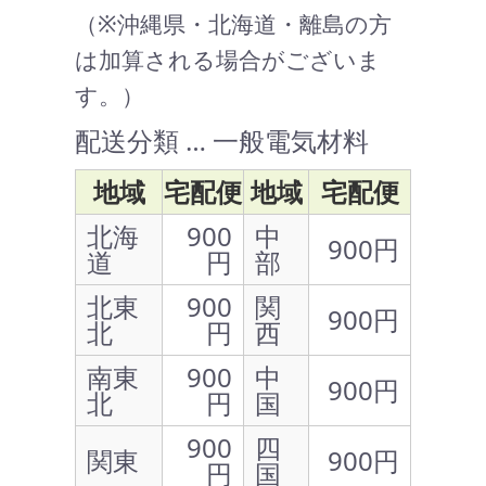
（※沖縄県・北海道・離島の方
は加算される場合がございま
す。）
配送分類 … 一般電気材料
地域
宅配便
地域
宅配便
北海
900
中
900円
道
円
部
北東
900
関
900円
北
円
西
南東
900
中
900円
北
円
国
900
四
関東
900円
円
国