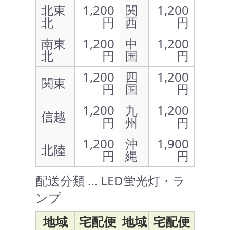
北東
1,200
関
1,200
北
円
西
円
南東
1,200
中
1,200
北
円
国
円
1,200
四
1,200
関東
円
国
円
1,200
九
1,200
信越
円
州
円
1,200
沖
1,900
北陸
円
縄
円
配送分類 … LED蛍光灯・ラ
ンプ
地域
宅配便
地域
宅配便