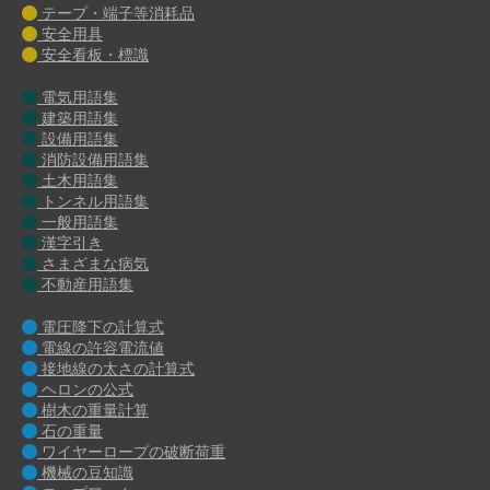
テープ・端子等消耗品
安全用具
安全看板・標識
電気用語集
建築用語集
設備用語集
消防設備用語集
土木用語集
トンネル用語集
一般用語集
漢字引き
さまざまな病気
不動産用語集
電圧降下の計算式
電線の許容電流値
接地線の太さの計算式
ヘロンの公式
樹木の重量計算
石の重量
ワイヤーロープの破断荷重
機械の豆知識