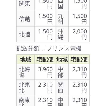
1,500
四
1,500
関東
円
国
円
1,500
九
1,500
信越
円
州
円
1,500
沖
2,000
北陸
円
縄
円
配送分類 … プリンス電機
地域
宅配便
地域
宅配便
北海
3,960
中
2,310
道
円
部
円
北東
2,310
関
2,310
北
円
西
円
南東
2,310
中
2,310
北
円
国
円