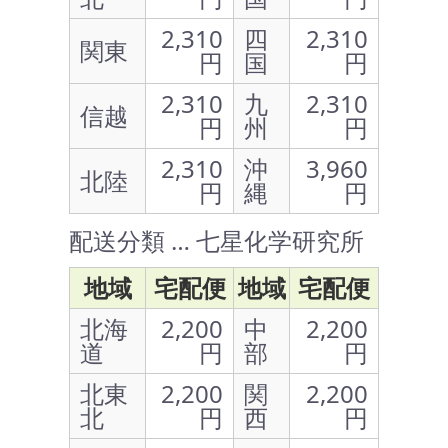
2,310
四
2,310
関東
円
国
円
2,310
九
2,310
信越
円
州
円
2,310
沖
3,960
北陸
円
縄
円
配送分類 … 七星化学研究所
地域
宅配便
地域
宅配便
北海
2,200
中
2,200
道
円
部
円
北東
2,200
関
2,200
北
円
西
円