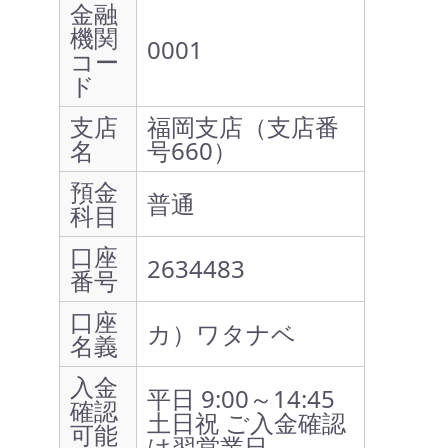
金融
機関
0001
コー
ド
支店
福岡支店（支店番
名
号660）
預金
普通
科目
口座
2634483
番号
口座
カ）ワタナベ
名義
入金
平日 9:00～14:45
確認
土日祝 ご入金確認
可能
は翌営業日