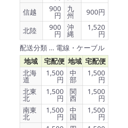
900
九
信越
900円
円
州
900
沖
1,520
北陸
円
縄
円
配送分類 … 電線・ケーブル
地域
宅配便
地域
宅配便
北海
1,500
中
1,500
道
円
部
円
北東
1,500
関
1,500
北
円
西
円
南東
1,500
中
1,500
北
円
国
円