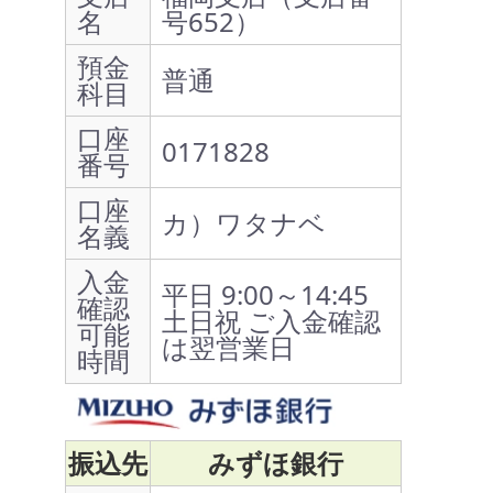
名
号652）
預金
普通
科目
口座
0171828
番号
口座
カ）ワタナベ
名義
入金
平日 9:00～14:45
確認
土日祝 ご入金確認
可能
は翌営業日
時間
振込先
みずほ銀行