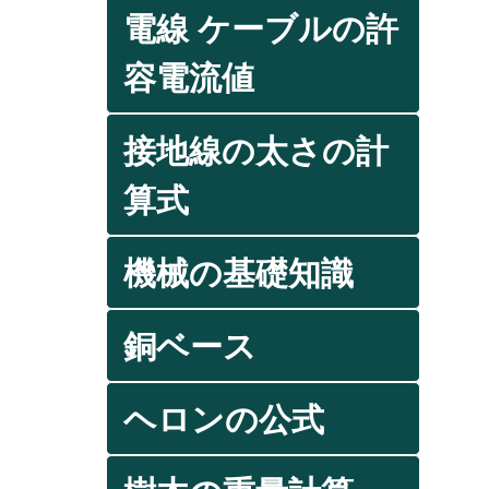
電線 ケーブルの許
容電流値
接地線の太さの計
算式
機械の基礎知識
銅ベース
ヘロンの公式