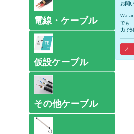
お問い
Wat
電線・ケーブル
でも
力
で対
メー
仮設ケーブル
その他ケーブル