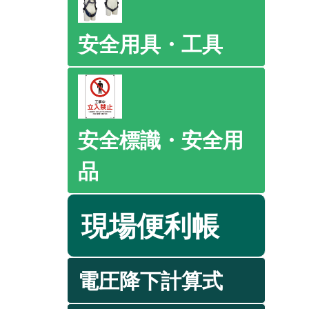
安全用具・工具
安全標識・安全用
品
現場便利帳
電圧降下計算式