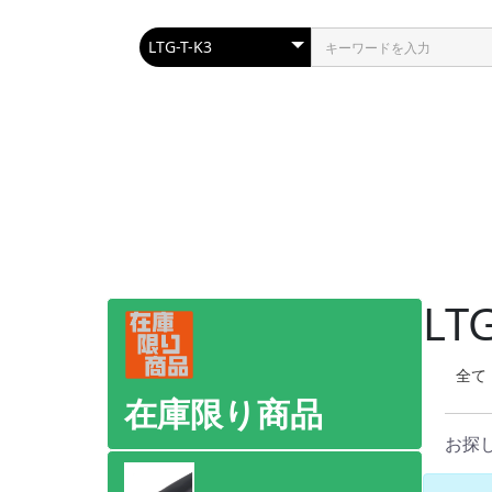
LT
全て
在庫限り商品
お探