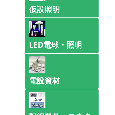
仮設照明
LED電球・照明
電設資材