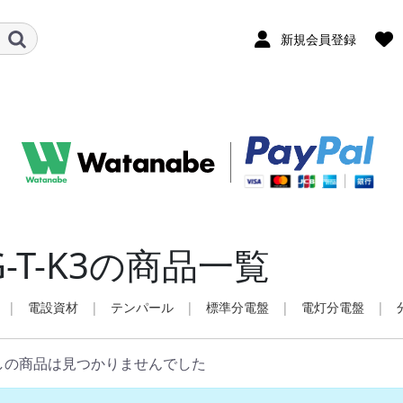
新規会員登録
G-T-K3の商品一覧
|
電設資材
|
テンパール
|
標準分電盤
|
電灯分電盤
|
しの商品は見つかりませんでした