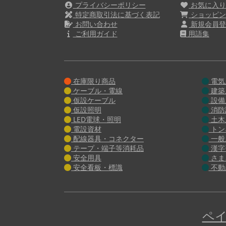
プライバシーポリシー
お気に入
特定商取引法に基づく表記
ショッピン
お問い合わせ
新規会員登
ご利用ガイド
用語集
在庫限り商品
電気
ケーブル・電線
建築
仮設ケーブル
設備
仮設照明
消防
LED電球・照明
土木
電設資材
トン
配線器具・コネクター
一般
テープ・端子等消耗品
漢字
安全用具
さま
安全看板・標識
不動
ペイ