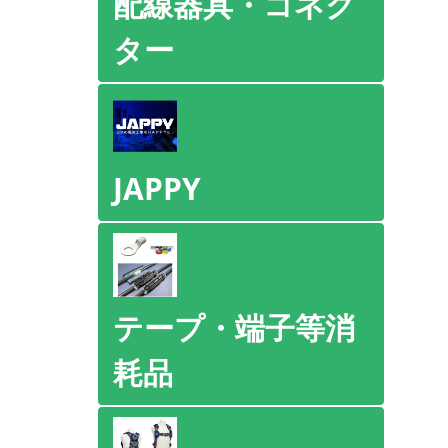
配線器具・コネク
ター
JAPPY
テープ・端子等消
耗品