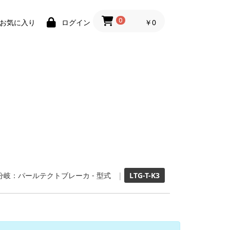
0
￥0
お気に入り
ログイン
分岐：パールテクトブレーカ - 型式
|
LTG-T-K3