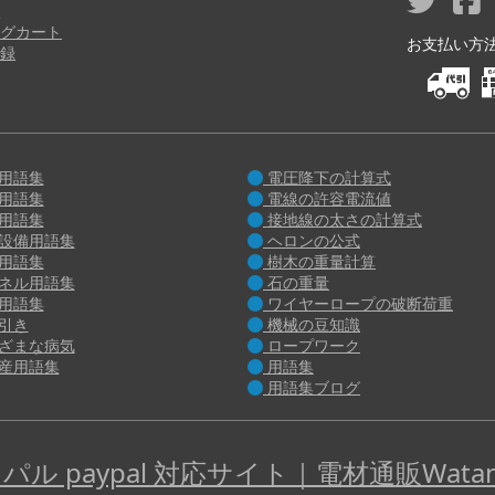
り
グカート
お支払い方法 M
録
用語集
電圧降下の計算式
用語集
電線の許容電流値
用語集
接地線の太さの計算式
設備用語集
ヘロンの公式
用語集
樹木の重量計算
ネル用語集
石の重量
用語集
ワイヤーロープの破断荷重
引き
機械の豆知識
ざまな病気
ロープワーク
産用語集
用語集
用語集ブログ
パル paypal 対応サイト｜電材通販Watan