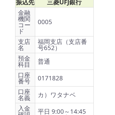
振込先
三菱UFJ銀行
金融
機関
0005
コー
ド
支店
福岡支店（支店番
名
号652）
預金
普通
科目
口座
0171828
番号
口座
カ）ワタナベ
名義
入金
平日 9:00～14:45
確認