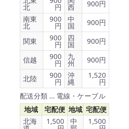
北東
900
関
900円
北
円
西
南東
900
中
900円
北
円
国
900
四
関東
900円
円
国
900
九
信越
900円
円
州
900
沖
1,520
北陸
円
縄
円
配送分類 … 電線・ケーブル
地域
宅配便
地域
宅配便
北海
1,500
中
1,500
道
円
部
円