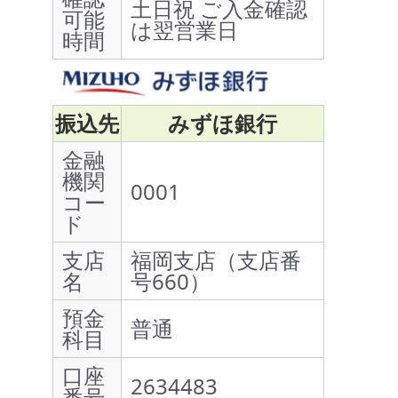
土日祝 ご入金確認
可能
は翌営業日
時間
振込先
みずほ銀行
金融
機関
0001
コー
ド
支店
福岡支店（支店番
名
号660）
預金
普通
科目
口座
2634483
番号