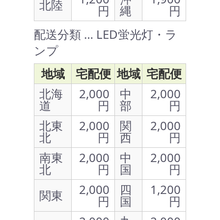
北陸
円
縄
円
配送分類 … LED蛍光灯・ラ
ンプ
地域
宅配便
地域
宅配便
北海
2,000
中
2,000
道
円
部
円
北東
2,000
関
2,000
北
円
西
円
南東
2,000
中
2,000
北
円
国
円
2,000
四
1,200
関東
円
国
円