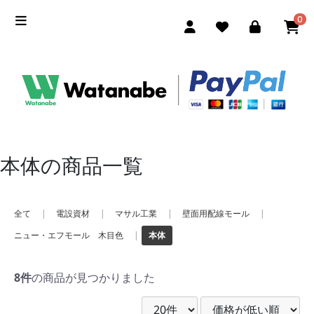
0
本体の商品一覧
全て
|
電設資材
|
マサル工業
|
壁面用配線モール
|
ニュー・エフモール 木目色
|
本体
8件
の商品が見つかりました