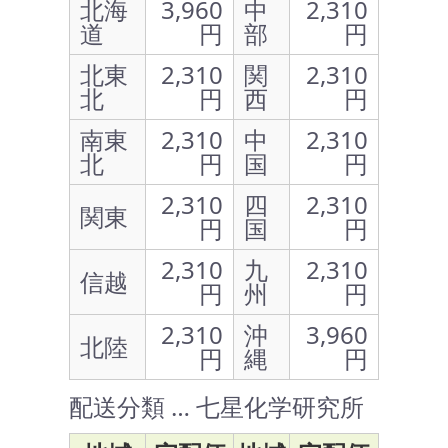
北海
3,960
中
2,310
道
円
部
円
北東
2,310
関
2,310
北
円
西
円
南東
2,310
中
2,310
北
円
国
円
2,310
四
2,310
関東
円
国
円
2,310
九
2,310
信越
円
州
円
2,310
沖
3,960
北陸
円
縄
円
配送分類 … 七星化学研究所