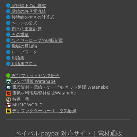
電圧降下の計算式
電線の許容電流値
接地線の太さの計算式
ヘロンの公式
樹木の重量計算
石の重量
ワイヤーロープの破断荷重
機械の豆知識
ロープワーク
用語集
用語集ブログ
PCソフトライセンス販売
ランプ通販 Watanabe
電設資材・電線・ケーブル ネット通販 Watanabe
電気材料現場資材通販Watanabe
特選一番
MUSIC WORLD
デオファクターカーサ 空気触媒
ペイパル paypal 対応サイト｜電材通販