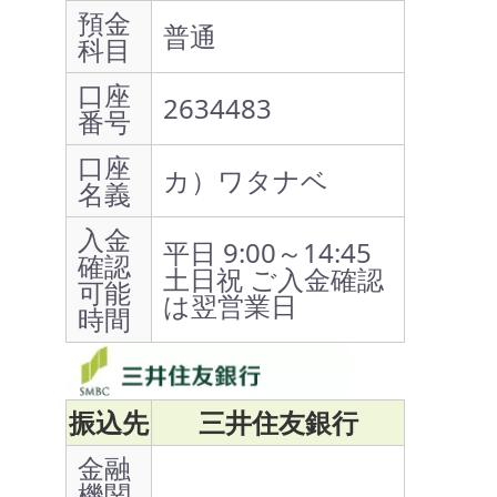
預金
普通
科目
口座
2634483
番号
口座
カ）ワタナベ
名義
入金
平日 9:00～14:45
確認
土日祝 ご入金確認
可能
は翌営業日
時間
振込先
三井住友銀行
金融
機関