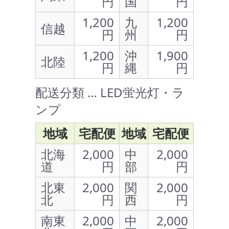
円
国
円
1,200
九
1,200
信越
円
州
円
1,200
沖
1,900
北陸
円
縄
円
配送分類 … LED蛍光灯・ラ
ンプ
地域
宅配便
地域
宅配便
北海
2,000
中
2,000
道
円
部
円
北東
2,000
関
2,000
北
円
西
円
南東
2,000
中
2,000