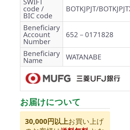
SWIFT
code /
BOTKJPJT/BOTKJPJT
BIC code
Beneficiary
Account
652－0171828
Number
Beneficiary
WATANABE
Name
お届けについて
30,000円以上
お買い上げ