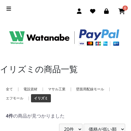
0
イリズミの商品一覧
全て
|
電設資材
|
マサル工業
|
壁面用配線モール
|
エフモール
|
イリズミ
4件
の商品が見つかりました