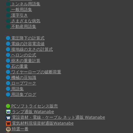
トンネル用語集
一般用語集
漢字引き
さまざまな病気
不動産用語集
電圧降下の計算式
電線の許容電流値
接地線の太さの計算式
ヘロンの公式
樹木の重量計算
石の重量
ワイヤーロープの破断荷重
機械の豆知識
ロープワーク
用語集
用語集ブログ
PCソフトライセンス販売
ランプ通販 Watanabe
電設資材・電線・ケーブル ネット通販 Watanabe
電気材料現場資材通販Watanabe
特選一番