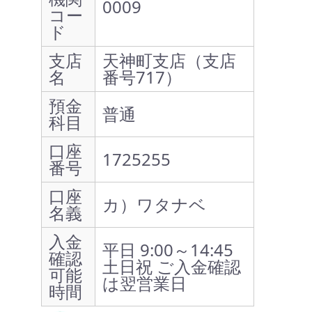
0009
コー
ド
支店
天神町支店（支店
名
番号717）
預金
普通
科目
口座
1725255
番号
口座
カ）ワタナベ
名義
入金
平日 9:00～14:45
確認
土日祝 ご入金確認
可能
は翌営業日
時間