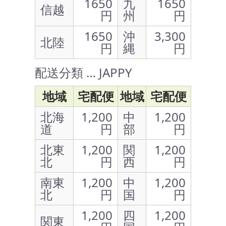
1650
九
1650
信越
円
州
円
1650
沖
3,300
北陸
円
縄
円
配送分類 … JAPPY
地域
宅配便
地域
宅配便
北海
1,200
中
1,200
道
円
部
円
北東
1,200
関
1,200
北
円
西
円
南東
1,200
中
1,200
北
円
国
円
1,200
四
1,200
関東