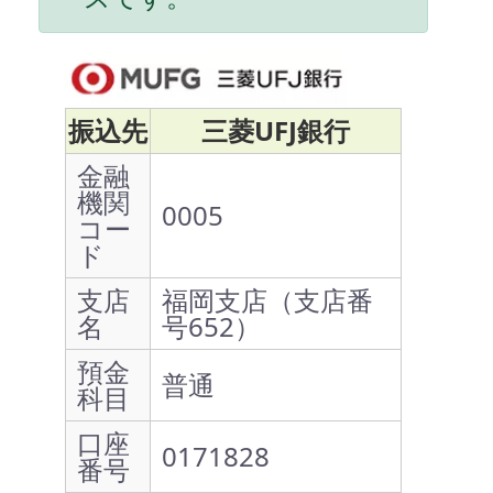
振込先
三菱UFJ銀行
金融
機関
0005
コー
ド
支店
福岡支店（支店番
名
号652）
預金
普通
科目
口座
0171828
番号