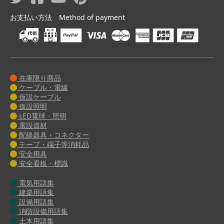
お支払い方法 Method of payment
在庫限り商品
ケーブル・電線
仮設ケーブル
仮設照明
LED電球・照明
電設資材
配線器具・コネクター
テープ・端子等消耗品
安全用具
安全看板・標識
電気用語集
建築用語集
設備用語集
消防設備用語集
土木用語集