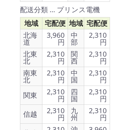
配送分類 … プリンス電機
地域
宅配便
地域
宅配便
北海
3,960
中
2,310
道
円
部
円
北東
2,310
関
2,310
北
円
西
円
南東
2,310
中
2,310
北
円
国
円
2,310
四
2,310
関東
円
国
円
2,310
九
2,310
信越
円
州
円
2,310
沖
3,960