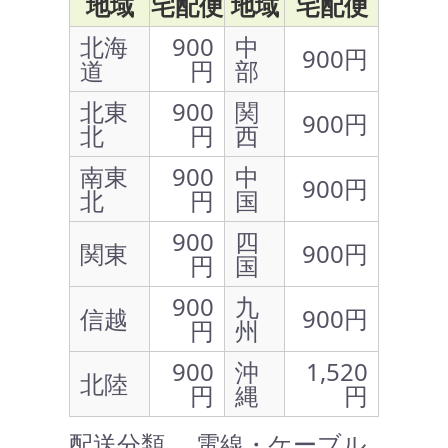
地域
宅配便
地域
宅配便
北海
900
中
900円
道
円
部
北東
900
関
900円
北
円
西
南東
900
中
900円
北
円
国
900
四
関東
900円
円
国
900
九
信越
900円
円
州
900
沖
1,520
北陸
円
縄
円
配送分類 … 電線・ケーブル