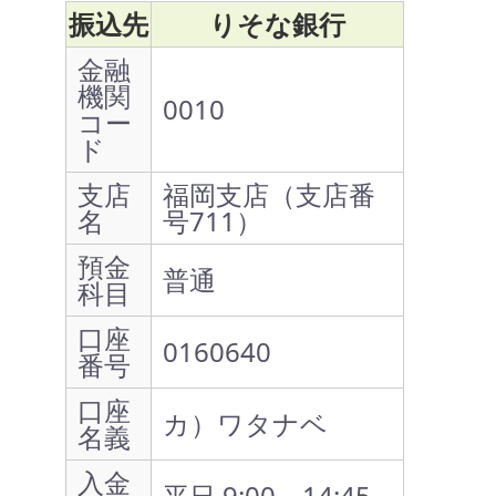
振込先
りそな銀行
金融
機関
0010
コー
ド
支店
福岡支店（支店番
名
号711）
預金
普通
科目
口座
0160640
番号
口座
カ）ワタナベ
名義
入金
平日 9:00～14:45