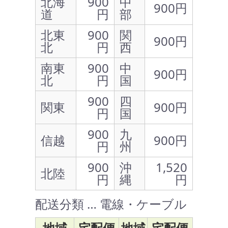
北海
900
中
900円
道
円
部
北東
900
関
900円
北
円
西
南東
900
中
900円
北
円
国
900
四
関東
900円
円
国
900
九
信越
900円
円
州
900
沖
1,520
北陸
円
縄
円
配送分類 … 電線・ケーブル
地域
宅配便
地域
宅配便