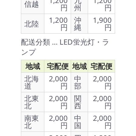
1,200
九
1,200
信越
円
州
円
1,200
沖
1,900
北陸
円
縄
円
配送分類 … LED蛍光灯・ラ
ンプ
地域
宅配便
地域
宅配便
北海
2,000
中
2,000
道
円
部
円
北東
2,000
関
2,000
北
円
西
円
南東
2,000
中
2,000
北
円
国
円