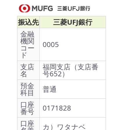
振込先
三菱UFJ銀行
金融
機関
0005
コー
ド
支店
福岡支店（支店番
名
号652）
預金
普通
科目
口座
0171828
番号
口座
カ）ワタナベ