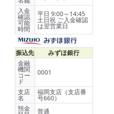
名義
入金
平日 9:00～14:45
確認
土日祝 ご入金確認
可能
は翌営業日
時間
振込先
みずほ銀行
金融
機関
0001
コー
ド
支店
福岡支店（支店番
名
号660）
預金
普通