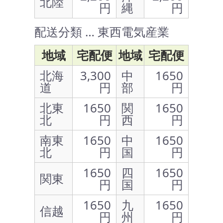
北陸
円
縄
円
配送分類 … 東西電気産業
地域
宅配便
地域
宅配便
北海
3,300
中
1650
道
円
部
円
北東
1650
関
1650
北
円
西
円
南東
1650
中
1650
北
円
国
円
1650
四
1650
関東
円
国
円
1650
九
1650
信越
円
州
円