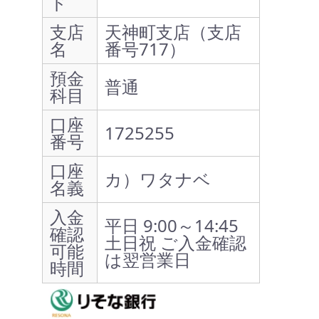
ド
支店
天神町支店（支店
名
番号717）
預金
普通
科目
口座
1725255
番号
口座
カ）ワタナベ
名義
入金
平日 9:00～14:45
確認
土日祝 ご入金確認
可能
は翌営業日
時間