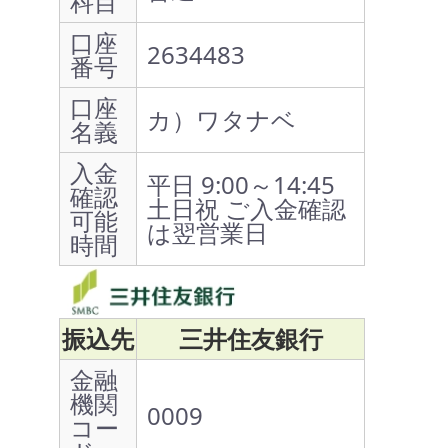
科目
口座
2634483
番号
口座
カ）ワタナベ
名義
入金
平日 9:00～14:45
確認
土日祝 ご入金確認
可能
は翌営業日
時間
振込先
三井住友銀行
金融
機関
0009
コー