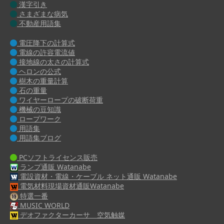
漢字引き
さまざまな病気
不動産用語集
電圧降下の計算式
電線の許容電流値
接地線の太さの計算式
ヘロンの公式
樹木の重量計算
石の重量
ワイヤーロープの破断荷重
機械の豆知識
ロープワーク
用語集
用語集ブログ
PCソフトライセンス販売
ランプ通販 Watanabe
電設資材・電線・ケーブル ネット通販 Watanabe
電気材料現場資材通販Watanabe
特選一番
MUSIC WORLD
デオファクターカーサ 空気触媒