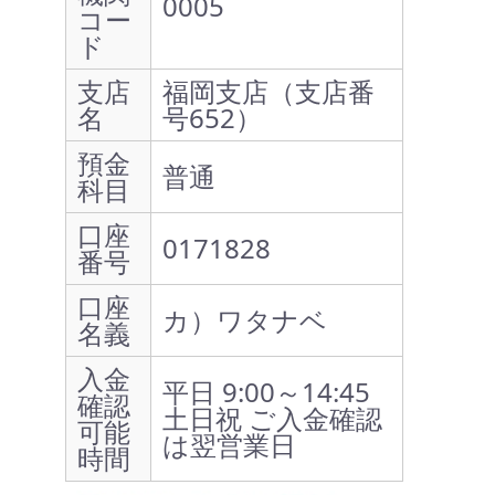
0005
コー
ド
支店
福岡支店（支店番
名
号652）
預金
普通
科目
口座
0171828
番号
口座
カ）ワタナベ
名義
入金
平日 9:00～14:45
確認
土日祝 ご入金確認
可能
は翌営業日
時間