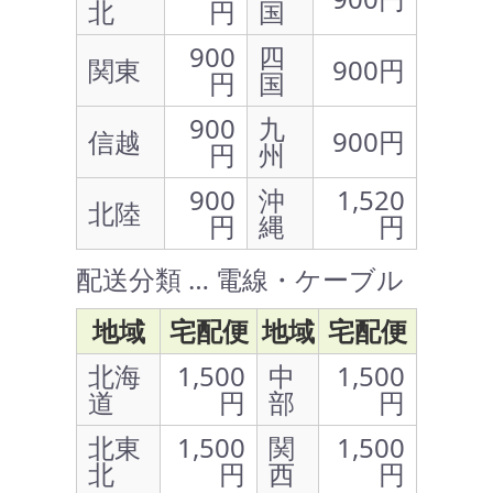
北
円
国
900
四
関東
900円
円
国
900
九
信越
900円
円
州
900
沖
1,520
北陸
円
縄
円
配送分類 … 電線・ケーブル
地域
宅配便
地域
宅配便
北海
1,500
中
1,500
道
円
部
円
北東
1,500
関
1,500
北
円
西
円