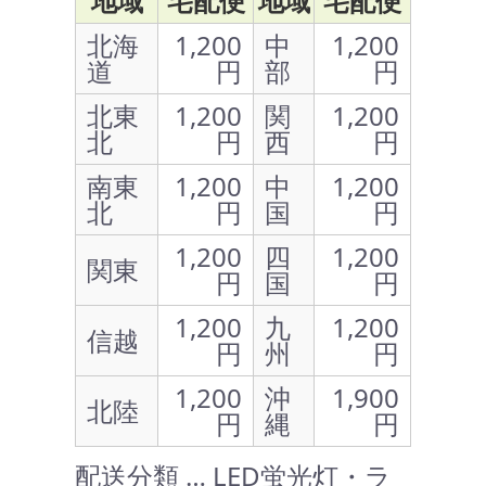
地域
宅配便
地域
宅配便
北海
1,200
中
1,200
道
円
部
円
北東
1,200
関
1,200
北
円
西
円
南東
1,200
中
1,200
北
円
国
円
1,200
四
1,200
関東
円
国
円
1,200
九
1,200
信越
円
州
円
1,200
沖
1,900
北陸
円
縄
円
配送分類 … LED蛍光灯・ラ