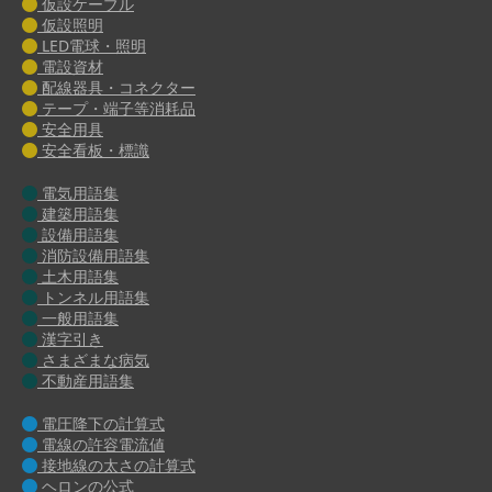
仮設ケーブル
仮設照明
LED電球・照明
電設資材
配線器具・コネクター
テープ・端子等消耗品
安全用具
安全看板・標識
電気用語集
建築用語集
設備用語集
消防設備用語集
土木用語集
トンネル用語集
一般用語集
漢字引き
さまざまな病気
不動産用語集
電圧降下の計算式
電線の許容電流値
接地線の太さの計算式
ヘロンの公式