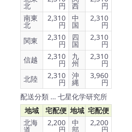
北
円
西
円
南東
2,310
中
2,310
北
円
国
円
2,310
四
2,310
関東
円
国
円
2,310
九
2,310
信越
円
州
円
2,310
沖
3,960
北陸
円
縄
円
配送分類 … 七星化学研究所
地域
宅配便
地域
宅配便
北海
2,200
中
2,200
道
円
部
円