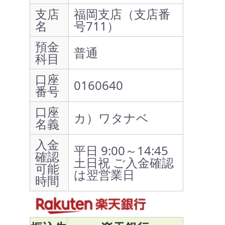
支店
福岡支店（支店番
名
号711）
預金
普通
科目
口座
0160640
番号
口座
カ）ワタナベ
名義
入金
平日 9:00～14:45
確認
土日祝 ご入金確認
可能
は翌営業日
時間