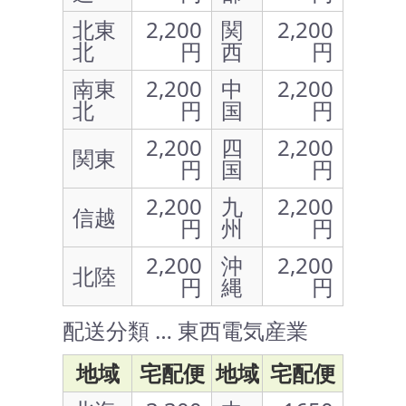
北東
2,200
関
2,200
北
円
西
円
南東
2,200
中
2,200
北
円
国
円
2,200
四
2,200
関東
円
国
円
2,200
九
2,200
信越
円
州
円
2,200
沖
2,200
北陸
円
縄
円
配送分類 … 東西電気産業
地域
宅配便
地域
宅配便