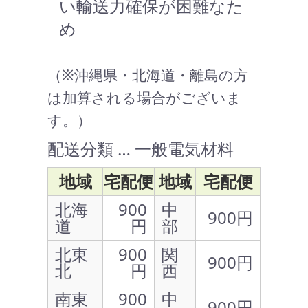
い輸送力確保が困難なた
め
（※沖縄県・北海道・離島の方
は加算される場合がございま
す。）
配送分類 … 一般電気材料
地域
宅配便
地域
宅配便
北海
900
中
900円
道
円
部
北東
900
関
900円
北
円
西
南東
900
中
900円