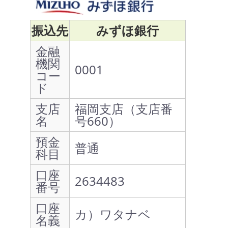
振込先
みずほ銀行
金融
機関
0001
コー
ド
支店
福岡支店（支店番
名
号660）
預金
普通
科目
口座
2634483
番号
口座
カ）ワタナベ
名義