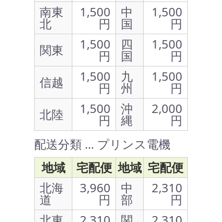
南東
1,500
中
1,500
北
円
国
円
1,500
四
1,500
関東
円
国
円
1,500
九
1,500
信越
円
州
円
1,500
沖
2,000
北陸
円
縄
円
配送分類 … プリンス電機
地域
宅配便
地域
宅配便
北海
3,960
中
2,310
道
円
部
円
北東
2,310
関
2,310