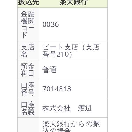
振込先
楽天銀行
金融
機関
0036
コー
ド
支店
ビート支店（支店
名
番号210）
預金
普通
科目
口座
7014813
番号
口座
株式会社 渡辺
名義
楽天銀行からの振
込の場合