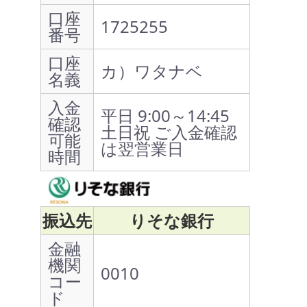
口座
1725255
番号
口座
カ）ワタナベ
名義
入金
平日 9:00～14:45
確認
土日祝 ご入金確認
可能
は翌営業日
時間
振込先
りそな銀行
金融
機関
0010
コー
ド