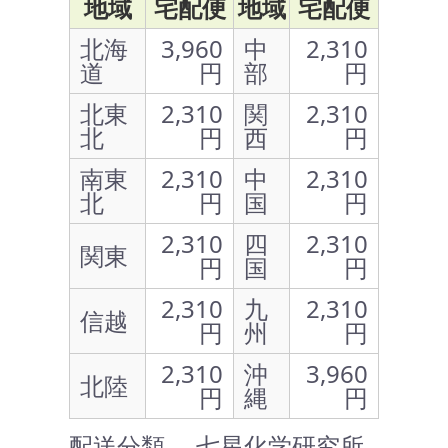
地域
宅配便
地域
宅配便
北海
3,960
中
2,310
道
円
部
円
北東
2,310
関
2,310
北
円
西
円
南東
2,310
中
2,310
北
円
国
円
2,310
四
2,310
関東
円
国
円
2,310
九
2,310
信越
円
州
円
2,310
沖
3,960
北陸
円
縄
円
配送分類 … 七星化学研究所