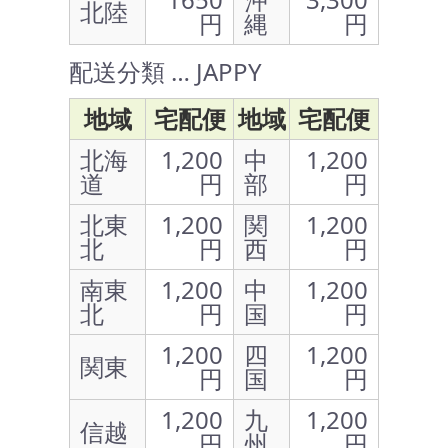
北陸
円
縄
円
配送分類 … JAPPY
地域
宅配便
地域
宅配便
北海
1,200
中
1,200
道
円
部
円
北東
1,200
関
1,200
北
円
西
円
南東
1,200
中
1,200
北
円
国
円
1,200
四
1,200
関東
円
国
円
1,200
九
1,200
信越
円
州
円