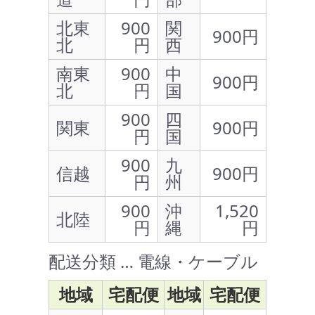
北東
900
関
900円
北
円
西
南東
900
中
900円
北
円
国
900
四
関東
900円
円
国
900
九
信越
900円
円
州
900
沖
1,520
北陸
円
縄
円
配送分類 … 電線・ケーブル
地域
宅配便
地域
宅配便