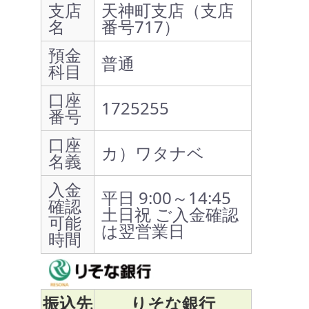
支店
天神町支店（支店
名
番号717）
預金
普通
科目
口座
1725255
番号
口座
カ）ワタナベ
名義
入金
平日 9:00～14:45
確認
土日祝 ご入金確認
可能
は翌営業日
時間
振込先
りそな銀行