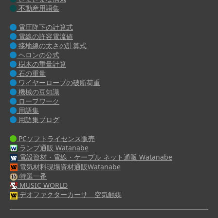
不動産用語集
電圧降下の計算式
電線の許容電流値
接地線の太さの計算式
ヘロンの公式
樹木の重量計算
石の重量
ワイヤーロープの破断荷重
機械の豆知識
ロープワーク
用語集
用語集ブログ
PCソフトライセンス販売
ランプ通販 Watanabe
電設資材・電線・ケーブル ネット通販 Watanabe
電気材料現場資材通販Watanabe
特選一番
MUSIC WORLD
デオファクターカーサ 空気触媒