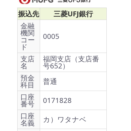
振込先
三菱UFJ銀行
金融
機関
0005
コー
ド
支店
福岡支店（支店番
名
号652）
預金
普通
科目
口座
0171828
番号
口座
カ）ワタナベ
名義