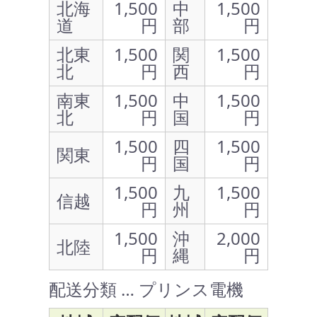
北海
1,500
中
1,500
道
円
部
円
北東
1,500
関
1,500
北
円
西
円
南東
1,500
中
1,500
北
円
国
円
1,500
四
1,500
関東
円
国
円
1,500
九
1,500
信越
円
州
円
1,500
沖
2,000
北陸
円
縄
円
配送分類 … プリンス電機