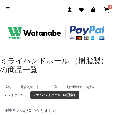
0
ミライハンドホール （樹脂製）
の商品一覧
全て
|
電設資材
|
ミライ工業
|
地中埋設管、保護管
|
ハンドホール
|
ミライハンドホール （樹脂製）
4件
の商品が見つかりました