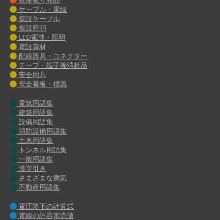
ケーブル・電線
仮設ケーブル
仮設照明
LED電球・照明
電設資材
配線器具・コネクター
テープ・端子等消耗品
安全用具
安全看板・標識
電気用語集
建築用語集
設備用語集
消防設備用語集
土木用語集
トンネル用語集
一般用語集
漢字引き
さまざまな病気
不動産用語集
電圧降下の計算式
電線の許容電流値