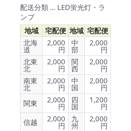
配送分類 … LED蛍光灯・ラ
ンプ
地域
宅配便
地域
宅配便
北海
2,000
中
2,000
道
円
部
円
北東
2,000
関
2,000
北
円
西
円
南東
2,000
中
2,000
北
円
国
円
2,000
四
1,200
関東
円
国
円
2,000
九
2,000
信越
円
州
円