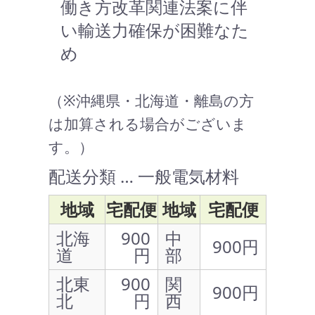
働き方改革関連法案に伴
い輸送力確保が困難なた
め
（※沖縄県・北海道・離島の方
は加算される場合がございま
す。）
配送分類 … 一般電気材料
地域
宅配便
地域
宅配便
北海
900
中
900円
道
円
部
北東
900
関
900円
北
円
西