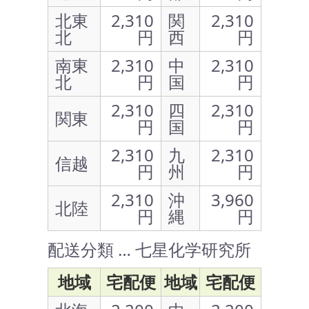
北東
2,310
関
2,310
北
円
西
円
南東
2,310
中
2,310
北
円
国
円
2,310
四
2,310
関東
円
国
円
2,310
九
2,310
信越
円
州
円
2,310
沖
3,960
北陸
円
縄
円
配送分類 … 七星化学研究所
地域
宅配便
地域
宅配便