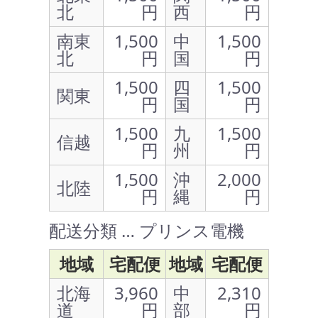
北
円
西
円
南東
1,500
中
1,500
北
円
国
円
1,500
四
1,500
関東
円
国
円
1,500
九
1,500
信越
円
州
円
1,500
沖
2,000
北陸
円
縄
円
配送分類 … プリンス電機
地域
宅配便
地域
宅配便
北海
3,960
中
2,310
道
円
部
円