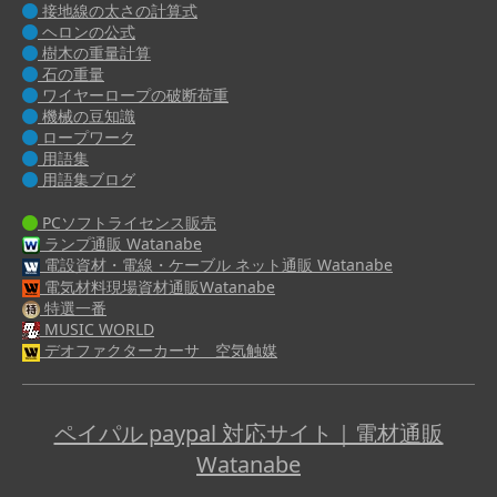
接地線の太さの計算式
ヘロンの公式
樹木の重量計算
石の重量
ワイヤーロープの破断荷重
機械の豆知識
ロープワーク
用語集
用語集ブログ
PCソフトライセンス販売
ランプ通販 Watanabe
電設資材・電線・ケーブル ネット通販 Watanabe
電気材料現場資材通販Watanabe
特選一番
MUSIC WORLD
デオファクターカーサ 空気触媒
ペイパル paypal 対応サイト｜電材通販
Watanabe