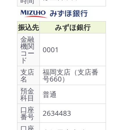
時間
振込先
みずほ銀行
金融
機関
0001
コー
ド
支店
福岡支店（支店番
名
号660）
預金
普通
科目
口座
2634483
番号
口座