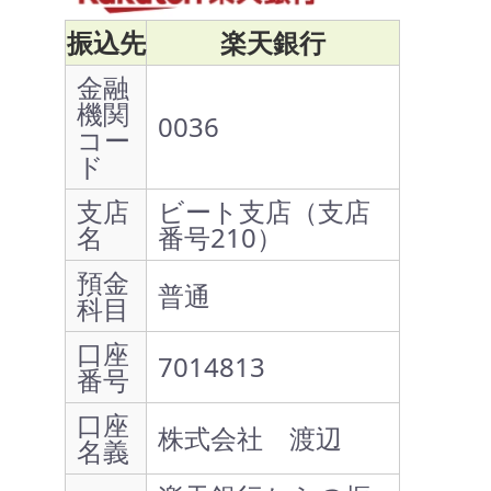
振込先
楽天銀行
金融
機関
0036
コー
ド
支店
ビート支店（支店
名
番号210）
預金
普通
科目
口座
7014813
番号
口座
株式会社 渡辺
名義