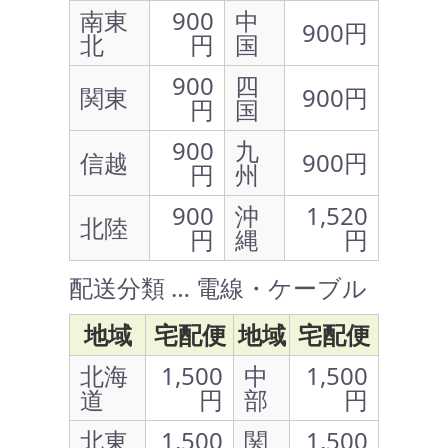
南東
900
中
900円
北
円
国
900
四
関東
900円
円
国
900
九
信越
900円
円
州
900
沖
1,520
北陸
円
縄
円
配送分類 … 電線・ケーブル
地域
宅配便
地域
宅配便
北海
1,500
中
1,500
道
円
部
円
北東
1,500
関
1,500