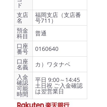
ド
支店
福岡支店（支店番
名
号711）
預金
普通
科目
口座
0160640
番号
口座
カ）ワタナベ
名義
入金
平日 9:00～14:45
確認
土日祝 ご入金確認
可能
は翌営業日
時間