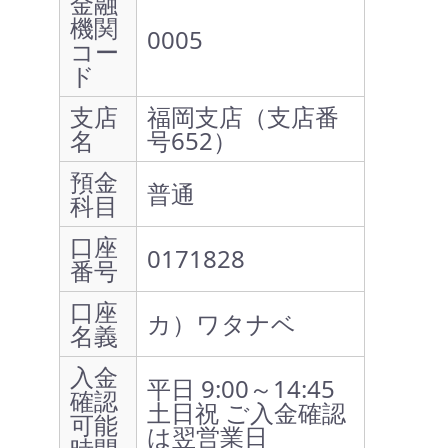
金融
機関
0005
コー
ド
支店
福岡支店（支店番
名
号652）
預金
普通
科目
口座
0171828
番号
口座
カ）ワタナベ
名義
入金
平日 9:00～14:45
確認
土日祝 ご入金確認
可能
は翌営業日