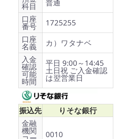
普通
科目
口座
1725255
番号
口座
カ）ワタナベ
名義
入金
平日 9:00～14:45
確認
土日祝 ご入金確認
可能
は翌営業日
時間
振込先
りそな銀行
金融
機関
0010
コー