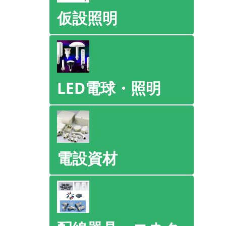
仮設照明
LED電球・照明
電設資材