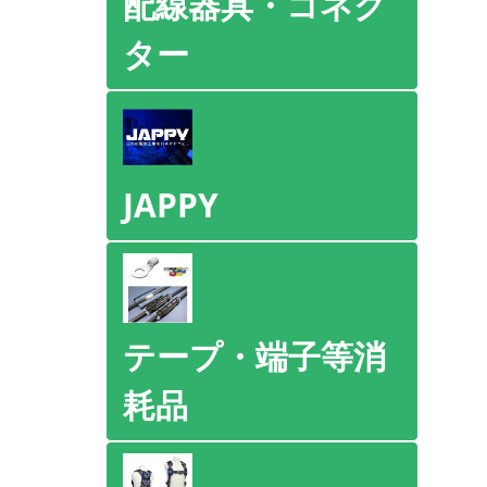
配線器具・コネク
ター
JAPPY
テープ・端子等消
耗品