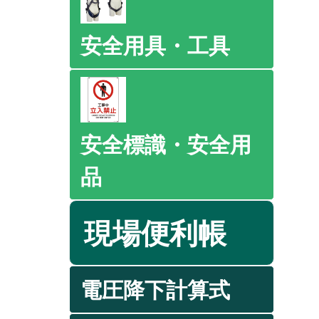
安全用具・工具
安全標識・安全用
品
現場便利帳
電圧降下計算式