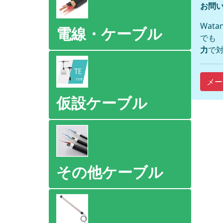
お問い
Wat
電線・ケーブル
でも
力
で対
メー
仮設ケーブル
その他ケーブル