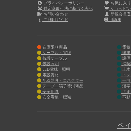
プライバシーポリシー
お気に入
特定商取引法に基づく表記
ショッピン
お問い合わせ
新規会員登
ご利用ガイド
用語集
在庫限り商品
電気
ケーブル・電線
建築
仮設ケーブル
設備
仮設照明
消防
LED電球・照明
土木
電設資材
トン
配線器具・コネクター
一般
テープ・端子等消耗品
漢字
安全用具
さま
安全看板・標識
不動
ペイ