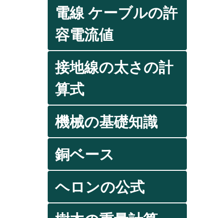
電線 ケーブルの許
容電流値
接地線の太さの計
算式
機械の基礎知識
銅ベース
ヘロンの公式