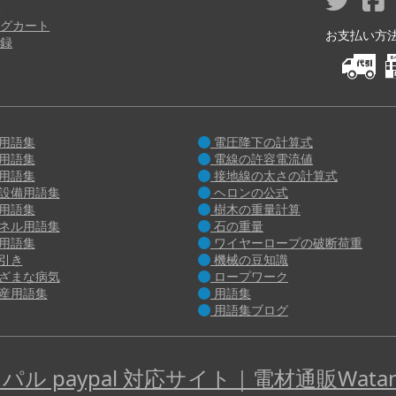
り
グカート
お支払い方法 M
録
用語集
電圧降下の計算式
用語集
電線の許容電流値
用語集
接地線の太さの計算式
設備用語集
ヘロンの公式
用語集
樹木の重量計算
ネル用語集
石の重量
用語集
ワイヤーロープの破断荷重
引き
機械の豆知識
ざまな病気
ロープワーク
産用語集
用語集
用語集ブログ
パル paypal 対応サイト｜電材通販Watan