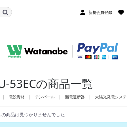
新規会員登録
U-53ECの商品一覧
|
電設資材
|
テンパール
|
漏電遮断器
|
太陽光発電システ
しの商品は見つかりませんでした