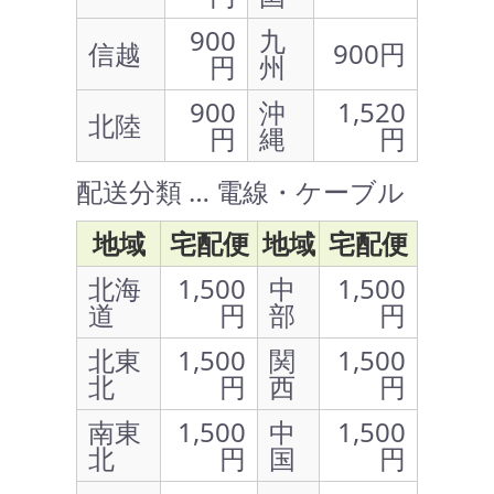
900
九
信越
900円
円
州
900
沖
1,520
北陸
円
縄
円
配送分類 … 電線・ケーブル
地域
宅配便
地域
宅配便
北海
1,500
中
1,500
道
円
部
円
北東
1,500
関
1,500
北
円
西
円
南東
1,500
中
1,500
北
円
国
円