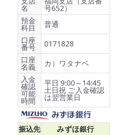
支店
福岡支店（支店番
名
号652）
預金
普通
科目
口座
0171828
番号
口座
カ）ワタナベ
名義
入金
平日 9:00～14:45
確認
土日祝 ご入金確認
可能
は翌営業日
時間
振込先
みずほ銀行