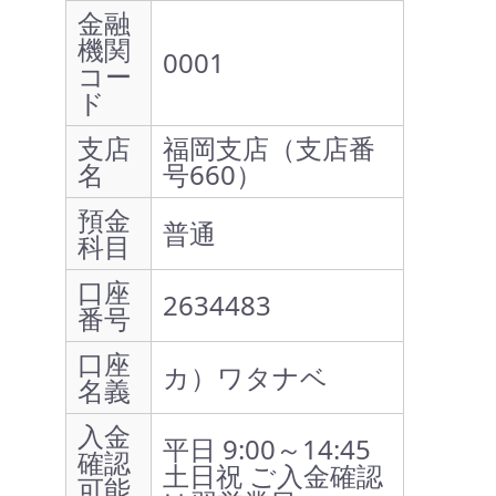
金融
機関
0001
コー
ド
支店
福岡支店（支店番
名
号660）
預金
普通
科目
口座
2634483
番号
口座
カ）ワタナベ
名義
入金
平日 9:00～14:45
確認
土日祝 ご入金確認
可能