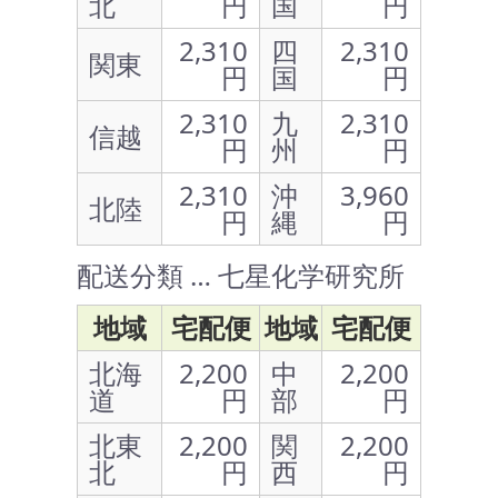
北
円
国
円
2,310
四
2,310
関東
円
国
円
2,310
九
2,310
信越
円
州
円
2,310
沖
3,960
北陸
円
縄
円
配送分類 … 七星化学研究所
地域
宅配便
地域
宅配便
北海
2,200
中
2,200
道
円
部
円
北東
2,200
関
2,200
北
円
西
円