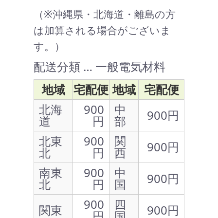
（※沖縄県・北海道・離島の方
は加算される場合がございま
す。）
配送分類 … 一般電気材料
地域
宅配便
地域
宅配便
北海
900
中
900円
道
円
部
北東
900
関
900円
北
円
西
南東
900
中
900円
北
円
国
900
四
関東
900円
円
国