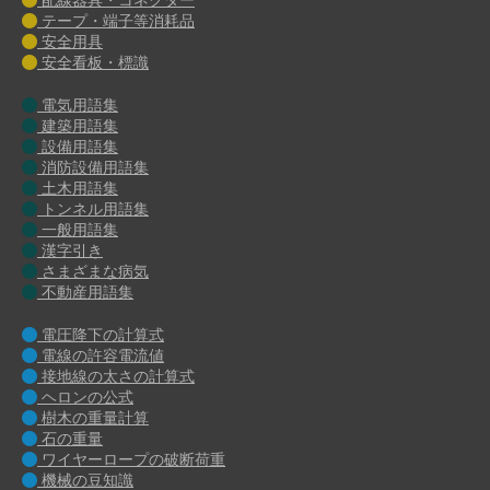
テープ・端子等消耗品
安全用具
安全看板・標識
電気用語集
建築用語集
設備用語集
消防設備用語集
土木用語集
トンネル用語集
一般用語集
漢字引き
さまざまな病気
不動産用語集
電圧降下の計算式
電線の許容電流値
接地線の太さの計算式
ヘロンの公式
樹木の重量計算
石の重量
ワイヤーロープの破断荷重
機械の豆知識