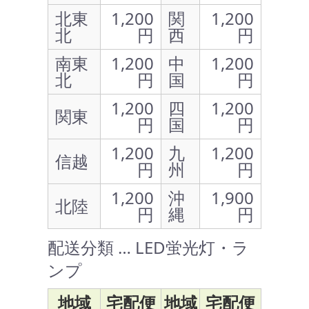
北東
1,200
関
1,200
北
円
西
円
南東
1,200
中
1,200
北
円
国
円
1,200
四
1,200
関東
円
国
円
1,200
九
1,200
信越
円
州
円
1,200
沖
1,900
北陸
円
縄
円
配送分類 … LED蛍光灯・ラ
ンプ
地域
宅配便
地域
宅配便