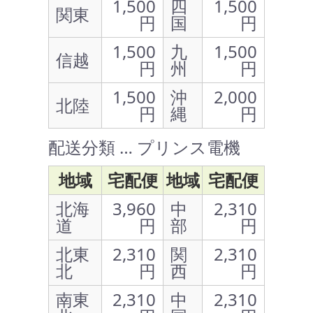
1,500
四
1,500
関東
円
国
円
1,500
九
1,500
信越
円
州
円
1,500
沖
2,000
北陸
円
縄
円
配送分類 … プリンス電機
地域
宅配便
地域
宅配便
北海
3,960
中
2,310
道
円
部
円
北東
2,310
関
2,310
北
円
西
円
南東
2,310
中
2,310