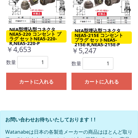
NEA型埋込型コネクタ
NEA型埋込型コネクタ
NEA5-220 コンセント プ
NEA5-215E コンセント
ラグ セットNEA5-220-
プラグ セットNEA5-
R,NEA5-220-P
215E-R,NEA5-215E-P
￥4,653
￥5,247
数量
数量
カートに入れる
カートに入れる
お問い合わせお待ちいたしております！!
Watanabeは日本の各製造メーカーの商品はほとんど取り