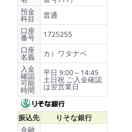
預金
普通
科目
口座
1725255
番号
口座
カ）ワタナベ
名義
入金
平日 9:00～14:45
確認
土日祝 ご入金確認
可能
は翌営業日
時間
振込先
りそな銀行
金融