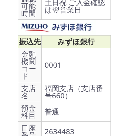
土日祝 ご入金確認
可能
は翌営業日
時間
振込先
みずほ銀行
金融
機関
0001
コー
ド
支店
福岡支店（支店番
名
号660）
預金
普通
科目
口座
2634483
番号