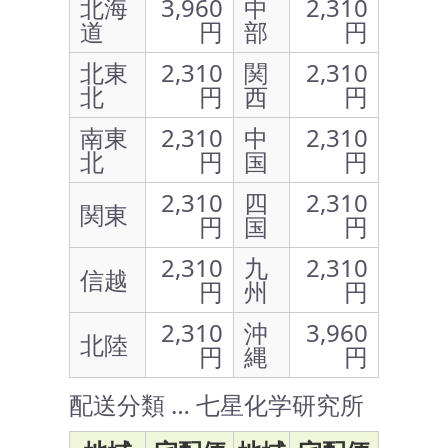
北海
3,960
中
2,310
道
円
部
円
北東
2,310
関
2,310
北
円
西
円
南東
2,310
中
2,310
北
円
国
円
2,310
四
2,310
関東
円
国
円
2,310
九
2,310
信越
円
州
円
2,310
沖
3,960
北陸
円
縄
円
配送分類 … 七星化学研究所