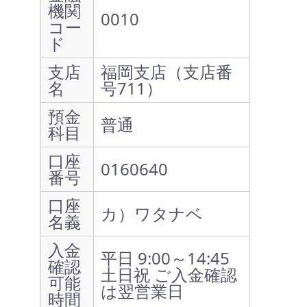
機関
0010
コー
ド
支店
福岡支店（支店番
名
号711）
預金
普通
科目
口座
0160640
番号
口座
カ）ワタナベ
名義
入金
平日 9:00～14:45
確認
土日祝 ご入金確認
可能
は翌営業日
時間