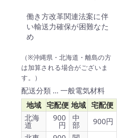
働き方改革関連法案に伴
い輸送力確保が困難なた
め
（※沖縄県・北海道・離島の方
は加算される場合がございま
す。）
配送分類 … 一般電気材料
地域
宅配便
地域
宅配便
北海
900
中
900円
道
円
部
北東
900
関