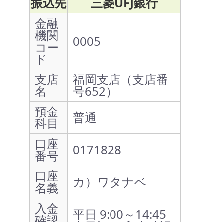
振込先
三菱UFJ銀行
金融
機関
0005
コー
ド
支店
福岡支店（支店番
名
号652）
預金
普通
科目
口座
0171828
番号
口座
カ）ワタナベ
名義
入金
平日 9:00～14:45
確認