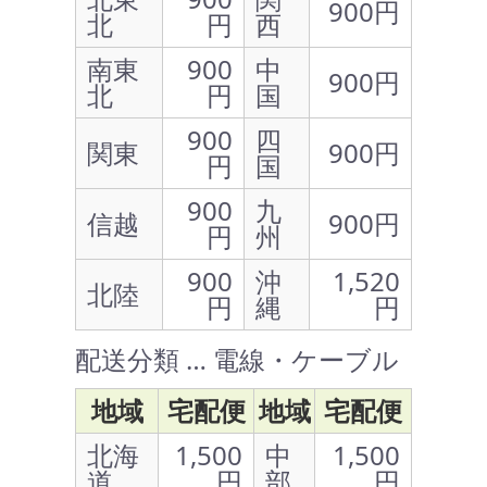
900円
北
円
西
南東
900
中
900円
北
円
国
900
四
関東
900円
円
国
900
九
信越
900円
円
州
900
沖
1,520
北陸
円
縄
円
配送分類 … 電線・ケーブル
地域
宅配便
地域
宅配便
北海
1,500
中
1,500
道
円
部
円