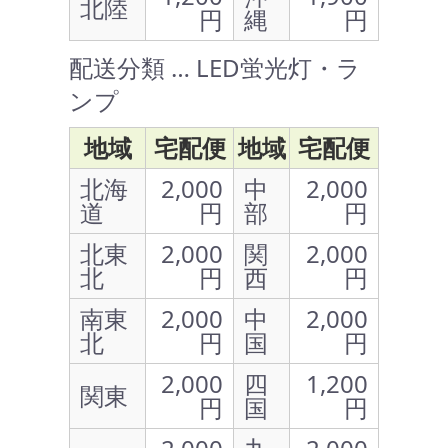
北陸
円
縄
円
配送分類 … LED蛍光灯・ラ
ンプ
地域
宅配便
地域
宅配便
北海
2,000
中
2,000
道
円
部
円
北東
2,000
関
2,000
北
円
西
円
南東
2,000
中
2,000
北
円
国
円
2,000
四
1,200
関東
円
国
円