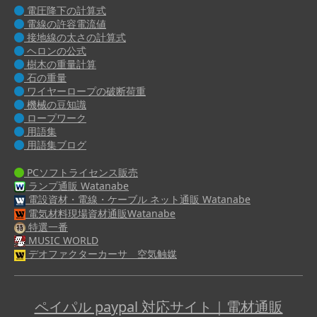
電圧降下の計算式
電線の許容電流値
接地線の太さの計算式
ヘロンの公式
樹木の重量計算
石の重量
ワイヤーロープの破断荷重
機械の豆知識
ロープワーク
用語集
用語集ブログ
PCソフトライセンス販売
ランプ通販 Watanabe
電設資材・電線・ケーブル ネット通販 Watanabe
電気材料現場資材通販Watanabe
特選一番
MUSIC WORLD
デオファクターカーサ 空気触媒
ペイパル paypal 対応サイト｜電材通販