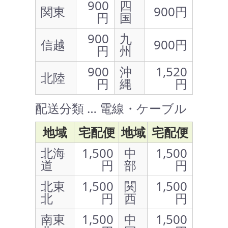
900
四
関東
900円
円
国
900
九
信越
900円
円
州
900
沖
1,520
北陸
円
縄
円
配送分類 … 電線・ケーブル
地域
宅配便
地域
宅配便
北海
1,500
中
1,500
道
円
部
円
北東
1,500
関
1,500
北
円
西
円
南東
1,500
中
1,500