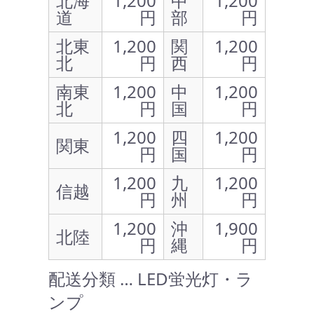
北海
1,200
中
1,200
道
円
部
円
北東
1,200
関
1,200
北
円
西
円
南東
1,200
中
1,200
北
円
国
円
1,200
四
1,200
関東
円
国
円
1,200
九
1,200
信越
円
州
円
1,200
沖
1,900
北陸
円
縄
円
配送分類 … LED蛍光灯・ラ
ンプ