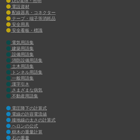
LED電球・照明
電設資材
配線器具・コネクター
テープ・端子等消耗品
安全用具
安全看板・標識
電気用語集
建築用語集
設備用語集
消防設備用語集
土木用語集
トンネル用語集
一般用語集
漢字引き
さまざまな病気
不動産用語集
電圧降下の計算式
電線の許容電流値
接地線の太さの計算式
ヘロンの公式
樹木の重量計算
石の重量