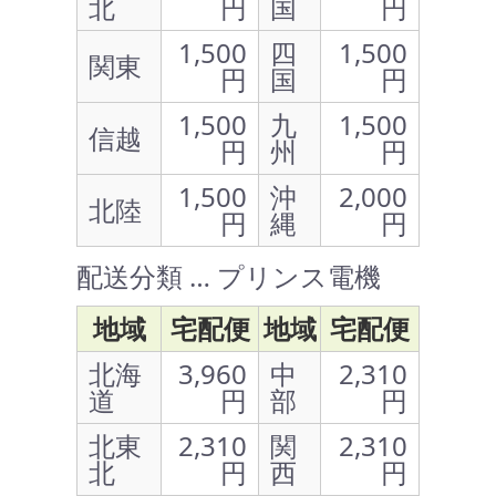
北
円
国
円
1,500
四
1,500
関東
円
国
円
1,500
九
1,500
信越
円
州
円
1,500
沖
2,000
北陸
円
縄
円
配送分類 … プリンス電機
地域
宅配便
地域
宅配便
北海
3,960
中
2,310
道
円
部
円
北東
2,310
関
2,310
北
円
西
円