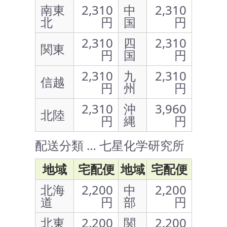
南東
2,310
中
2,310
北
円
国
円
2,310
四
2,310
関東
円
国
円
2,310
九
2,310
信越
円
州
円
2,310
沖
3,960
北陸
円
縄
円
配送分類 … 七星化学研究所
地域
宅配便
地域
宅配便
北海
2,200
中
2,200
道
円
部
円
北東
2,200
関
2,200