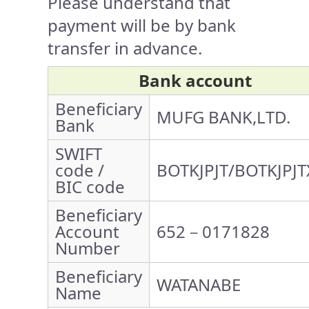
Please understand that
payment will be by bank
transfer in advance.
Bank account
Beneficiary
MUFG BANK,LTD.
Bank
SWIFT
code /
BOTKJPJT/BOTKJPJT
BIC code
Beneficiary
Account
652－0171828
Number
Beneficiary
WATANABE
Name