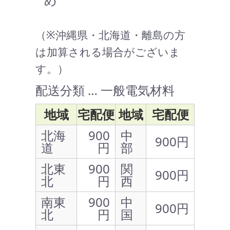
め
（※沖縄県・北海道・離島の方
は加算される場合がございま
す。）
配送分類 … 一般電気材料
地域
宅配便
地域
宅配便
北海
900
中
900円
道
円
部
北東
900
関
900円
北
円
西
南東
900
中
900円
北
円
国