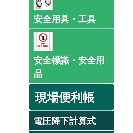
安全用具・工具
安全標識・安全用
品
現場便利帳
電圧降下計算式