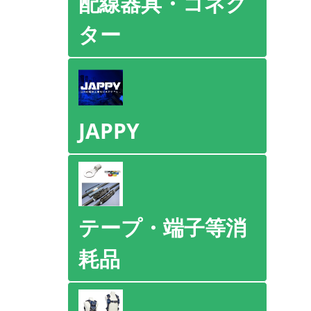
配線器具・コネク
ター
JAPPY
テープ・端子等消
耗品