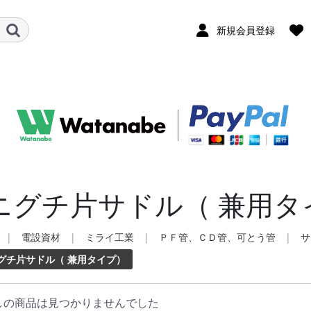
新規会員登録
ニグチ片サドル（ 兼用タ
|
電設資材
|
ミライ工業
|
ＰＦ管、ＣＤ管、可とう管
|
サ
グチ片サドル（ 兼用タイプ）
しの商品は見つかりませんでした