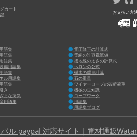
り
グカート
お支払い方法 M
録
用語集
電圧降下の計算式
用語集
電線の許容電流値
用語集
接地線の太さの計算式
設備用語集
ヘロンの公式
用語集
樹木の重量計算
ネル用語集
石の重量
用語集
ワイヤーロープの破断荷重
引き
機械の豆知識
ざまな病気
ロープワーク
産用語集
用語集
用語集ブログ
パル paypal 対応サイト｜電材通販Watan