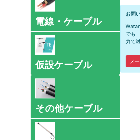
お問い
電線・ケーブル
Wat
でも
力
で対
メー
仮設ケーブル
その他ケーブル