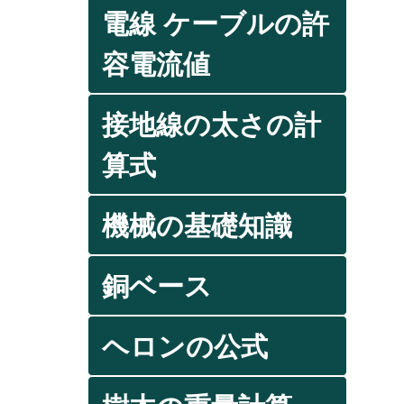
電線 ケーブルの許
容電流値
接地線の太さの計
算式
機械の基礎知識
銅ベース
ヘロンの公式