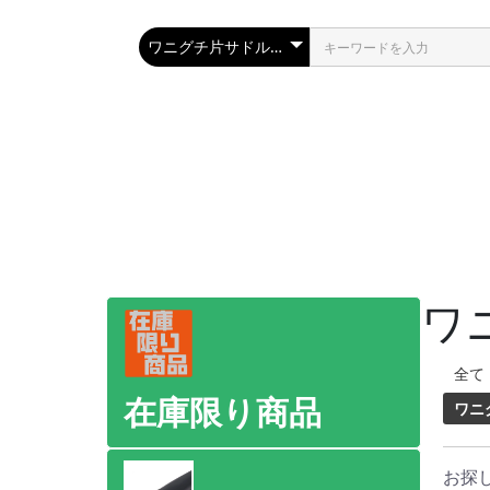
ワ
全て
在庫限り商品
ワニ
お探