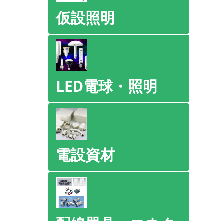
仮設照明
LED電球・照明
電設資材