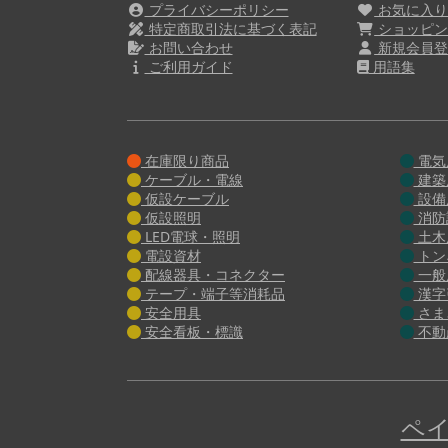
プライバシーポリシー
お気に入
特定商取引法に基づく表記
ショッピン
お問い合わせ
新規会員登
ご利用ガイド
用語集
在庫限り商品
電気
ケーブル・電線
建築
仮設ケーブル
設備
仮設照明
消防
LED電球・照明
土木
電設資材
トン
配線器具・コネクター
一般
テープ・端子等消耗品
漢字
安全用具
さま
安全看板・標識
不動
ペイ