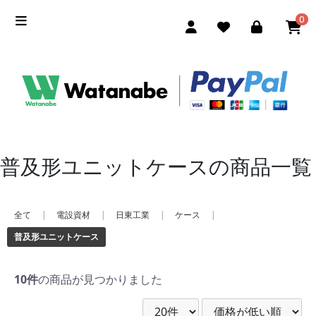
0
普及形ユニットケースの商品一覧
全て
|
電設資材
|
日東工業
|
ケース
|
普及形ユニットケース
10件
の商品が見つかりました