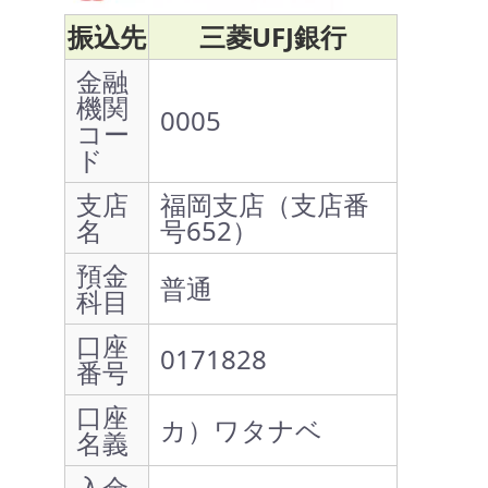
振込先
三菱UFJ銀行
金融
機関
0005
コー
ド
支店
福岡支店（支店番
名
号652）
預金
普通
科目
口座
0171828
番号
口座
カ）ワタナベ
名義
入金