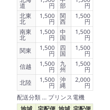
道
円
部
円
北東
1,500
関
1,500
北
円
西
円
南東
1,500
中
1,500
北
円
国
円
1,500
四
1,500
関東
円
国
円
1,500
九
1,500
信越
円
州
円
1,500
沖
2,000
北陸
円
縄
円
配送分類 … プリンス電機
地域
宅配便
地域
宅配便