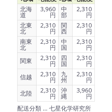
北海
3,960
中
2,310
道
円
部
円
北東
2,310
関
2,310
北
円
西
円
南東
2,310
中
2,310
北
円
国
円
2,310
四
2,310
関東
円
国
円
2,310
九
2,310
信越
円
州
円
2,310
沖
3,960
北陸
円
縄
円
配送分類 … 七星化学研究所