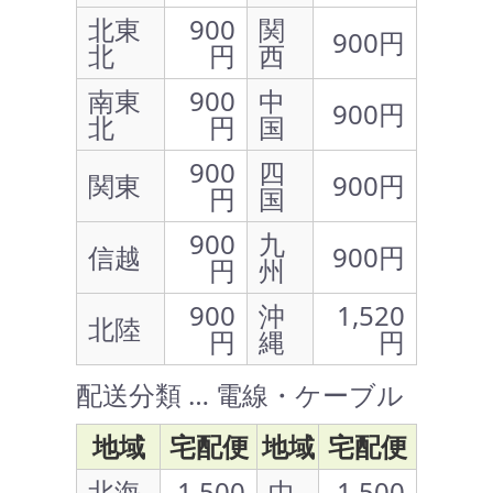
北東
900
関
900円
北
円
西
南東
900
中
900円
北
円
国
900
四
関東
900円
円
国
900
九
信越
900円
円
州
900
沖
1,520
北陸
円
縄
円
配送分類 … 電線・ケーブル
地域
宅配便
地域
宅配便
北海
1,500
中
1,500