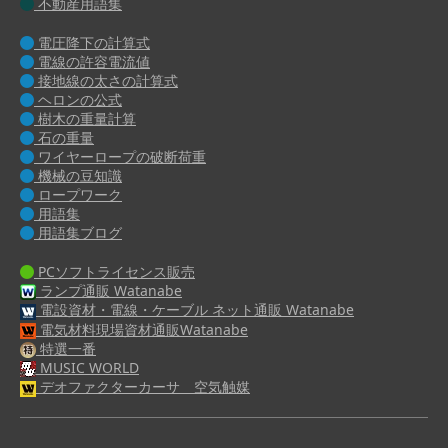
不動産用語集
電圧降下の計算式
電線の許容電流値
接地線の太さの計算式
ヘロンの公式
樹木の重量計算
石の重量
ワイヤーロープの破断荷重
機械の豆知識
ロープワーク
用語集
用語集ブログ
PCソフトライセンス販売
ランプ通販 Watanabe
電設資材・電線・ケーブル ネット通販 Watanabe
電気材料現場資材通販Watanabe
特選一番
MUSIC WORLD
デオファクターカーサ 空気触媒