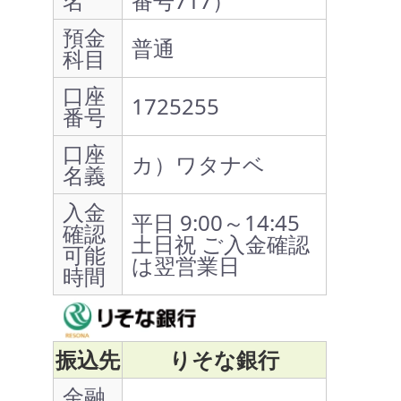
名
番号717）
預金
普通
科目
口座
1725255
番号
口座
カ）ワタナベ
名義
入金
平日 9:00～14:45
確認
土日祝 ご入金確認
可能
は翌営業日
時間
振込先
りそな銀行
金融