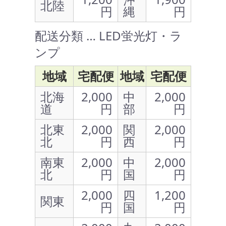
北陸
円
縄
円
配送分類 … LED蛍光灯・ラ
ンプ
地域
宅配便
地域
宅配便
北海
2,000
中
2,000
道
円
部
円
北東
2,000
関
2,000
北
円
西
円
南東
2,000
中
2,000
北
円
国
円
2,000
四
1,200
関東
円
国
円