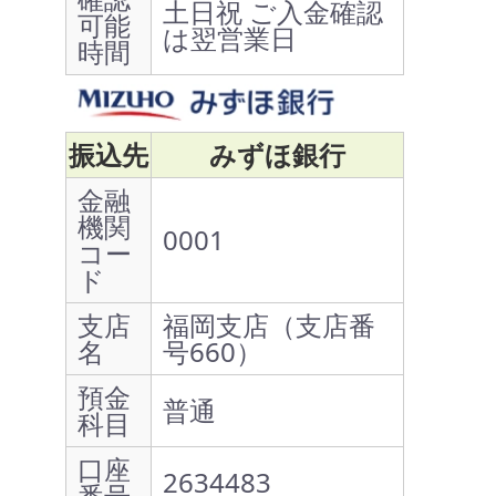
土日祝 ご入金確認
可能
は翌営業日
時間
振込先
みずほ銀行
金融
機関
0001
コー
ド
支店
福岡支店（支店番
名
号660）
預金
普通
科目
口座
2634483
番号