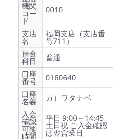
機関
0010
コー
ド
支店
福岡支店（支店番
名
号711）
預金
普通
科目
口座
0160640
番号
口座
カ）ワタナベ
名義
入金
平日 9:00～14:45
確認
土日祝 ご入金確認
可能
は翌営業日
時間