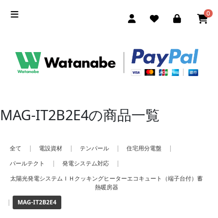
0
MAG-IT2B2E4の商品一覧
全て
|
電設資材
|
テンパール
|
住宅用分電盤
|
パールテクト
|
発電システム対応
|
太陽光発電システムＩＨクッキングヒーターエコキュート（端子台付）蓄
熱暖房器
|
MAG-IT2B2E4