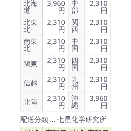
北海
3,960
中
2,310
道
円
部
円
北東
2,310
関
2,310
北
円
西
円
南東
2,310
中
2,310
北
円
国
円
2,310
四
2,310
関東
円
国
円
2,310
九
2,310
信越
円
州
円
2,310
沖
3,960
北陸
円
縄
円
配送分類 … 七星化学研究所