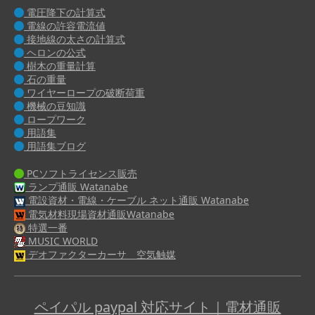
電圧降下の計算式
電線の許容電流値
接地線の太さの計算式
ヘロンの公式
樹木の重量計算
石の重量
ワイヤーロープの破断荷重
機械の豆知識
ロープワーク
用語集
用語集ブログ
PCソフトライセンス販売
ランプ通販 Watanabe
電設資材・電線・ケーブル ネット通販 Watanabe
電気材料現場資材通販Watanabe
特選一番
MUSIC WORLD
デオファクターカーサ 空気触媒
ペイパル paypal 対応サイト｜電材通販