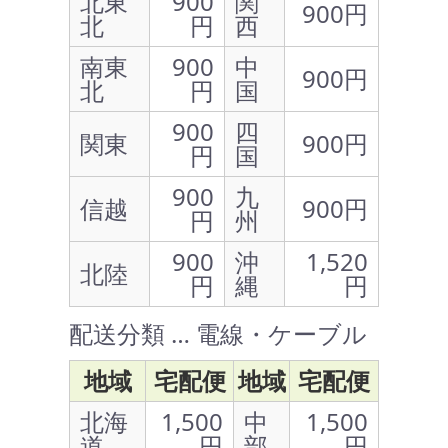
北東
900
関
900円
北
円
西
南東
900
中
900円
北
円
国
900
四
関東
900円
円
国
900
九
信越
900円
円
州
900
沖
1,520
北陸
円
縄
円
配送分類 … 電線・ケーブル
地域
宅配便
地域
宅配便
北海
1,500
中
1,500
道
円
部
円