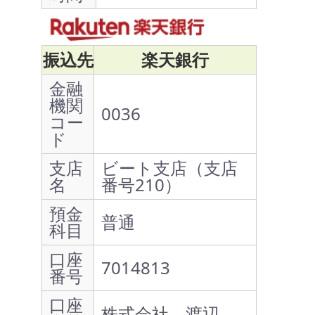
振込先
楽天銀行
金融
機関
0036
コー
ド
支店
ビート支店（支店
名
番号210）
預金
普通
科目
口座
7014813
番号
口座
株式会社 渡辺