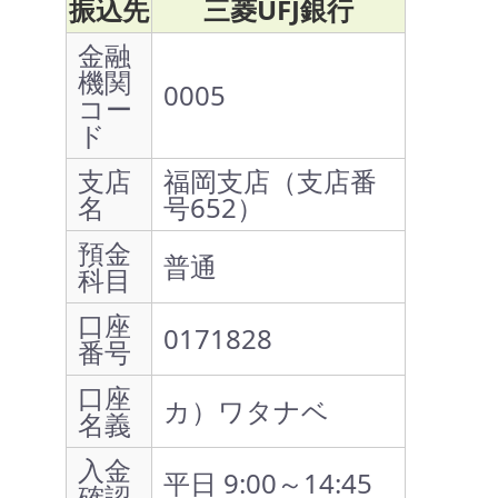
振込先
三菱UFJ銀行
金融
機関
0005
コー
ド
支店
福岡支店（支店番
名
号652）
預金
普通
科目
口座
0171828
番号
口座
カ）ワタナベ
名義
入金
平日 9:00～14:45
確認