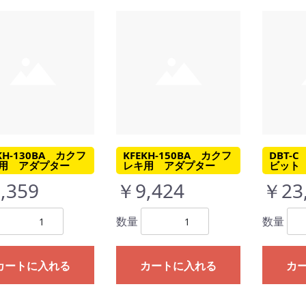
KH-130BA カクフ
KFEKH-150BA カクフ
DBT-
用 アダプター
レキ用 アダプター
ビット
,359
￥9,424
￥23
数量
数量
カートに入れる
カートに入れる
カ