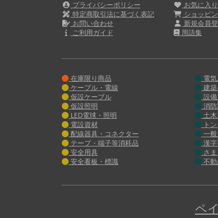
プライバシーポリシー
お気に入
特定商取引法に基づく表記
ショッピン
お問い合わせ
新規会員登
ご利用ガイド
用語集
在庫限り商品
電気
ケーブル・電線
建築
仮設ケーブル
設備
仮設照明
消防
LED電球・照明
土木
電設資材
トン
配線器具・コネクター
一般
テープ・端子等消耗品
漢字
安全用具
さま
安全看板・標識
不動
ペイ