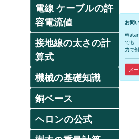
電線 ケーブルの許
容電流値
お問い
Wat
接地線の太さの計
でも
力
で対
算式
メー
機械の基礎知識
銅ベース
ヘロンの公式