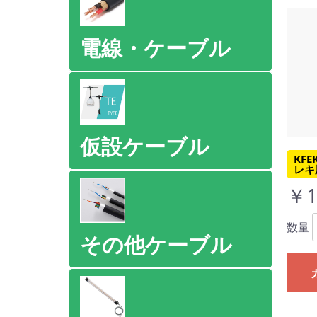
電線・ケーブル
仮設ケーブル
KFE
レキ
￥1
数量
その他ケーブル