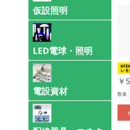
仮設照明
LED電球・照明
KFE
レキ
￥5
電設資材
数量