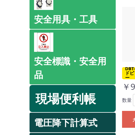
安全用具・工具
安全標識・安全用
DB
品
ドビ
ー
￥9
現場便利帳
数量
電圧降下計算式