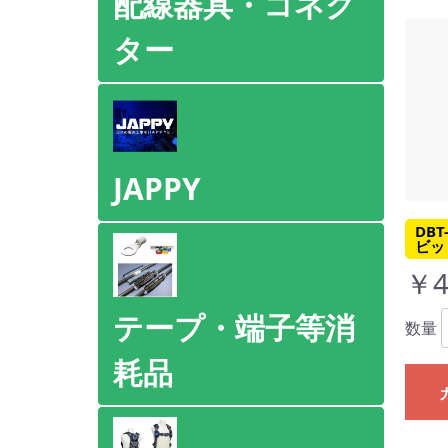
配線器具・コネク
ター
JAPPY
DB
ビッ
￥4
テープ・端子等消
数量
耗品