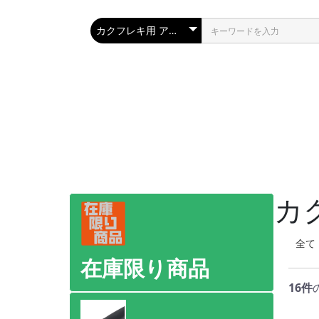
カ
全て
在庫限り商品
16件