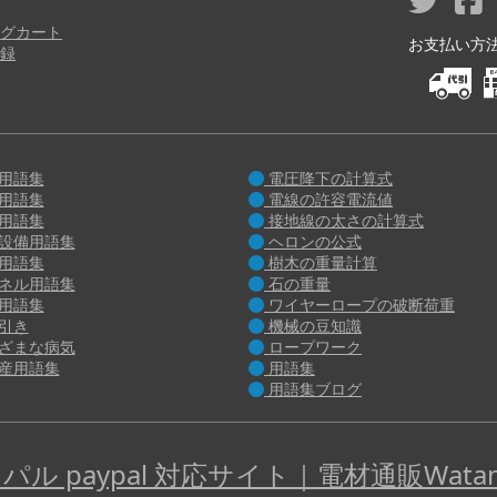
り
グカート
お支払い方法 M
録
用語集
電圧降下の計算式
用語集
電線の許容電流値
用語集
接地線の太さの計算式
設備用語集
ヘロンの公式
用語集
樹木の重量計算
ネル用語集
石の重量
用語集
ワイヤーロープの破断荷重
引き
機械の豆知識
ざまな病気
ロープワーク
産用語集
用語集
用語集ブログ
パル paypal 対応サイト｜電材通販Watan