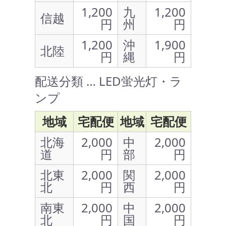
1,200
九
1,200
信越
円
州
円
1,200
沖
1,900
北陸
円
縄
円
配送分類 … LED蛍光灯・ラ
ンプ
地域
宅配便
地域
宅配便
北海
2,000
中
2,000
道
円
部
円
北東
2,000
関
2,000
北
円
西
円
南東
2,000
中
2,000
北
円
国
円