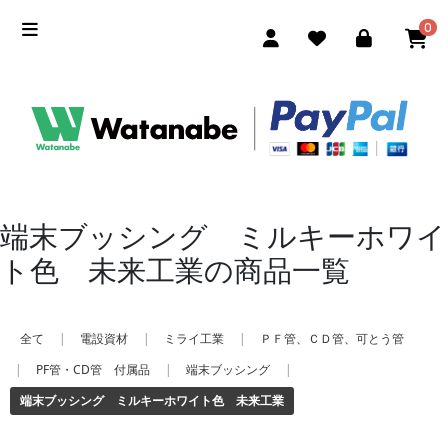
0
端末ブッシング ミルキーホワイ
ト色 未来工業の商品一覧
全て
|
電設資材
|
ミライ工業
|
ＰＦ管、ＣＤ管、可とう管
|
PF管・CD管 付属品
|
端末ブッシング
|
端末ブッシング ミルキーホワイト色 未来工業