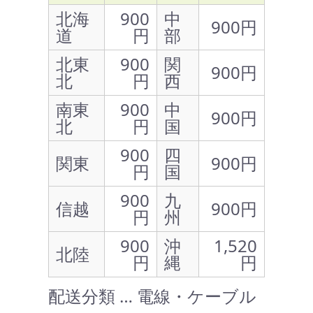
北海
900
中
900円
道
円
部
北東
900
関
900円
北
円
西
南東
900
中
900円
北
円
国
900
四
関東
900円
円
国
900
九
信越
900円
円
州
900
沖
1,520
北陸
円
縄
円
配送分類 … 電線・ケーブル