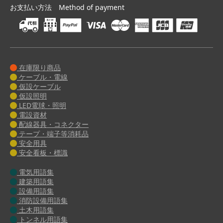
お支払い方法 Method of payment
在庫限り商品
ケーブル・電線
仮設ケーブル
仮設照明
LED電球・照明
電設資材
配線器具・コネクター
テープ・端子等消耗品
安全用具
安全看板・標識
電気用語集
建築用語集
設備用語集
消防設備用語集
土木用語集
トンネル用語集