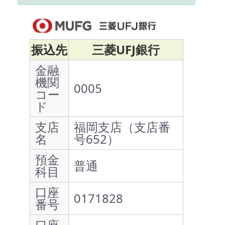
振込先
三菱UFJ銀行
金融
機関
0005
コー
ド
支店
福岡支店（支店番
名
号652）
預金
普通
科目
口座
0171828
番号
口座