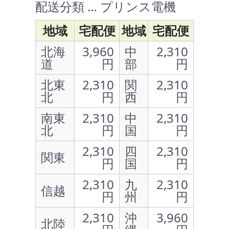
配送分類 … プリンス電機
地域
宅配便
地域
宅配便
北海
3,960
中
2,310
道
円
部
円
北東
2,310
関
2,310
北
円
西
円
南東
2,310
中
2,310
北
円
国
円
2,310
四
2,310
関東
円
国
円
2,310
九
2,310
信越
円
州
円
2,310
沖
3,960
北陸