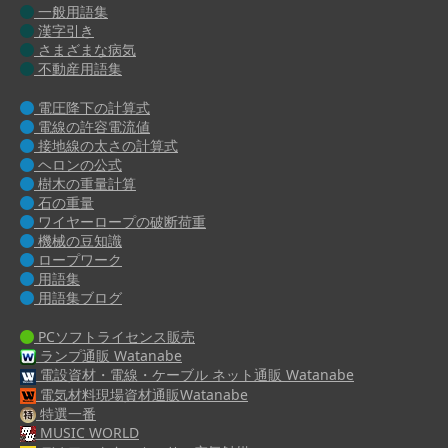
一般用語集
漢字引き
さまざまな病気
不動産用語集
電圧降下の計算式
電線の許容電流値
接地線の太さの計算式
ヘロンの公式
樹木の重量計算
石の重量
ワイヤーロープの破断荷重
機械の豆知識
ロープワーク
用語集
用語集ブログ
PCソフトライセンス販売
ランプ通販 Watanabe
電設資材・電線・ケーブル ネット通販 Watanabe
電気材料現場資材通販Watanabe
特選一番
MUSIC WORLD