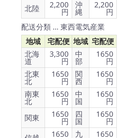
2,200
沖
2,200
北陸
円
縄
円
配送分類 … 東西電気産業
地域
宅配便
地域
宅配便
北海
3,300
中
1650
道
円
部
円
北東
1650
関
1650
北
円
西
円
南東
1650
中
1650
北
円
国
円
1650
四
1650
関東
円
国
円
1650
九
1650
信越