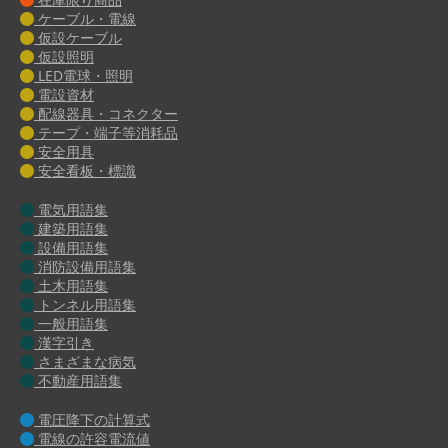
ケーブル・電線
仮設ケーブル
仮設照明
LED電球・照明
電設資材
配線器具・コネクター
テープ・端子等消耗品
安全用具
安全看板・標識
電気用語集
建築用語集
設備用語集
消防設備用語集
土木用語集
トンネル用語集
一般用語集
漢字引き
さまざまな病気
不動産用語集
電圧降下の計算式
電線の許容電流値