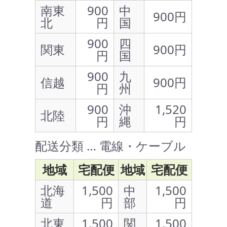
南東
900
中
900円
北
円
国
900
四
関東
900円
円
国
900
九
信越
900円
円
州
900
沖
1,520
北陸
円
縄
円
配送分類 … 電線・ケーブル
地域
宅配便
地域
宅配便
北海
1,500
中
1,500
道
円
部
円
北東
1,500
関
1,500