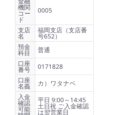
金融
機関
0005
コー
ド
支店
福岡支店（支店番
名
号652）
預金
普通
科目
口座
0171828
番号
口座
カ）ワタナベ
名義
入金
平日 9:00～14:45
確認
土日祝 ご入金確認
可能
は翌営業日