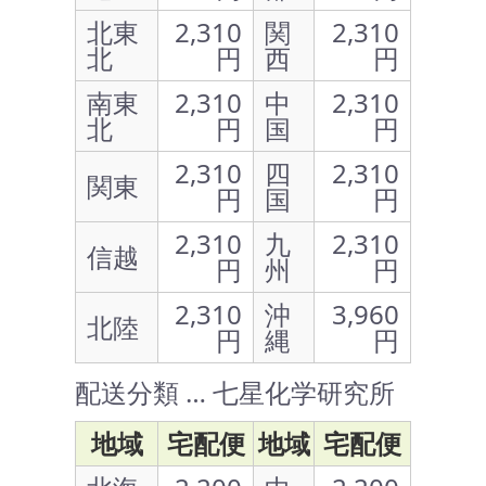
北東
2,310
関
2,310
北
円
西
円
南東
2,310
中
2,310
北
円
国
円
2,310
四
2,310
関東
円
国
円
2,310
九
2,310
信越
円
州
円
2,310
沖
3,960
北陸
円
縄
円
配送分類 … 七星化学研究所
地域
宅配便
地域
宅配便