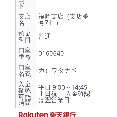
ド
支店
福岡支店（支店番
名
号711）
預金
普通
科目
口座
0160640
番号
口座
カ）ワタナベ
名義
入金
平日 9:00～14:45
確認
土日祝 ご入金確認
可能
は翌営業日
時間