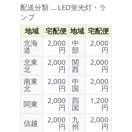
配送分類 … LED蛍光灯・ラ
ンプ
地域
宅配便
地域
宅配便
北海
2,000
中
2,000
道
円
部
円
北東
2,000
関
2,000
北
円
西
円
南東
2,000
中
2,000
北
円
国
円
2,000
四
1,200
関東
円
国
円
2,000
九
2,000
信越
円
州
円