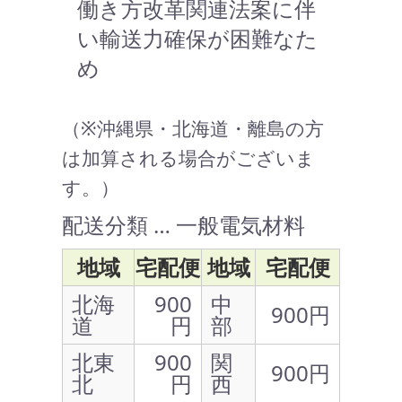
働き方改革関連法案に伴
い輸送力確保が困難なた
め
（※沖縄県・北海道・離島の方
は加算される場合がございま
す。）
配送分類 … 一般電気材料
地域
宅配便
地域
宅配便
北海
900
中
900円
道
円
部
北東
900
関
900円
北
円
西