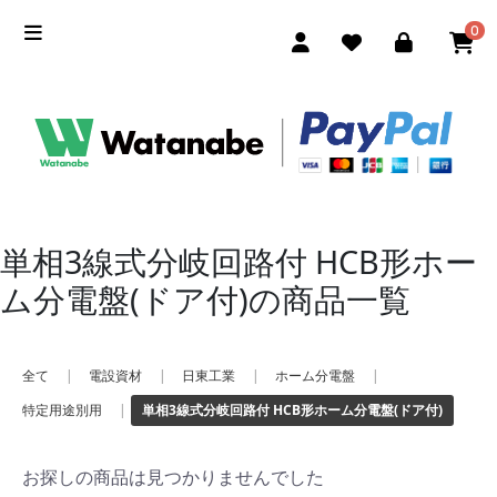
0
単相3線式分岐回路付 HCB形ホー
ム分電盤(ドア付)の商品一覧
全て
|
電設資材
|
日東工業
|
ホーム分電盤
|
特定用途別用
|
単相3線式分岐回路付 HCB形ホーム分電盤(ドア付)
お探しの商品は見つかりませんでした