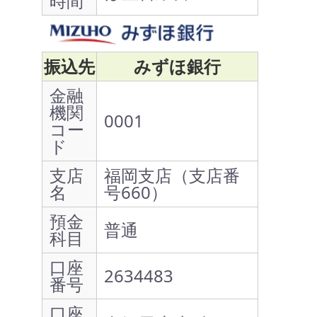
時間
振込先
みずほ銀行
金融
機関
0001
コー
ド
支店
福岡支店（支店番
名
号660）
預金
普通
科目
口座
2634483
番号
口座