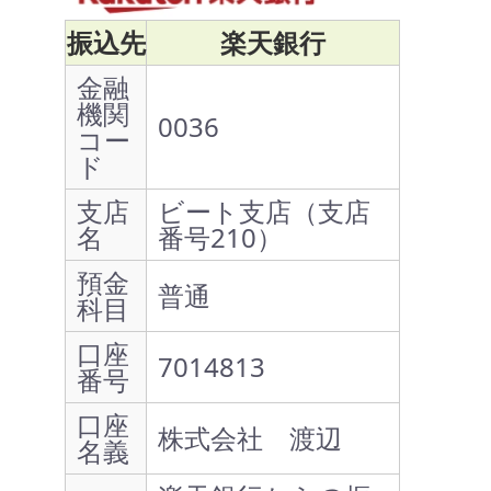
振込先
楽天銀行
金融
機関
0036
コー
ド
支店
ビート支店（支店
名
番号210）
預金
普通
科目
口座
7014813
番号
口座
株式会社 渡辺
名義