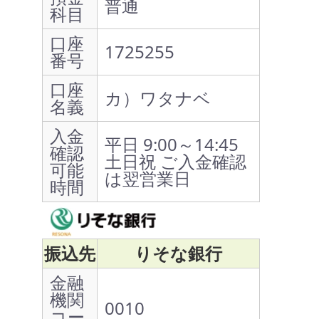
普通
科目
口座
1725255
番号
口座
カ）ワタナベ
名義
入金
平日 9:00～14:45
確認
土日祝 ご入金確認
可能
は翌営業日
時間
振込先
りそな銀行
金融
機関
0010
コー