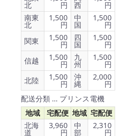
北
円
西
円
南東
1,500
中
1,500
北
円
国
円
1,500
四
1,500
関東
円
国
円
1,500
九
1,500
信越
円
州
円
1,500
沖
2,000
北陸
円
縄
円
配送分類 … プリンス電機
地域
宅配便
地域
宅配便
北海
3,960
中
2,310
道
円
部
円