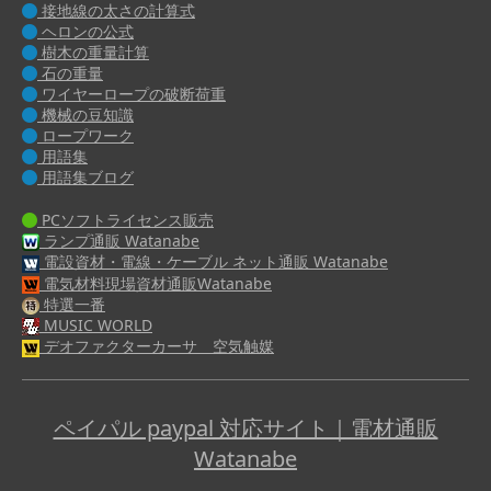
接地線の太さの計算式
ヘロンの公式
樹木の重量計算
石の重量
ワイヤーロープの破断荷重
機械の豆知識
ロープワーク
用語集
用語集ブログ
PCソフトライセンス販売
ランプ通販 Watanabe
電設資材・電線・ケーブル ネット通販 Watanabe
電気材料現場資材通販Watanabe
特選一番
MUSIC WORLD
デオファクターカーサ 空気触媒
ペイパル paypal 対応サイト｜電材通販
Watanabe