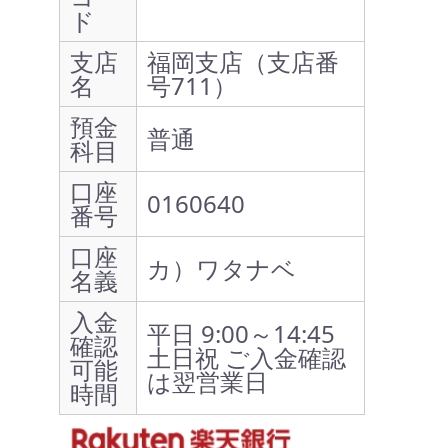
ド
支店
福岡支店（支店番
名
号711）
預金
普通
科目
口座
0160640
番号
口座
カ）ワタナベ
名義
入金
平日 9:00～14:45
確認
土日祝 ご入金確認
可能
は翌営業日
時間