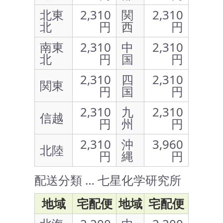
北東
2,310
関
2,310
北
円
西
円
南東
2,310
中
2,310
北
円
国
円
2,310
四
2,310
関東
円
国
円
2,310
九
2,310
信越
円
州
円
2,310
沖
3,960
北陸
円
縄
円
配送分類 … 七星化学研究所
地域
宅配便
地域
宅配便