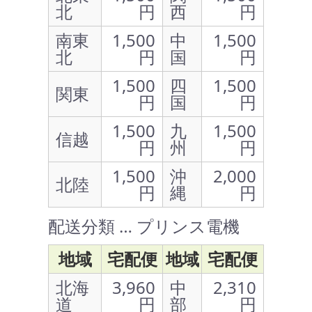
北
円
西
円
南東
1,500
中
1,500
北
円
国
円
1,500
四
1,500
関東
円
国
円
1,500
九
1,500
信越
円
州
円
1,500
沖
2,000
北陸
円
縄
円
配送分類 … プリンス電機
地域
宅配便
地域
宅配便
北海
3,960
中
2,310
道
円
部
円