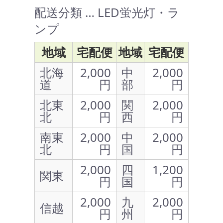
配送分類 … LED蛍光灯・ラ
ンプ
地域
宅配便
地域
宅配便
北海
2,000
中
2,000
道
円
部
円
北東
2,000
関
2,000
北
円
西
円
南東
2,000
中
2,000
北
円
国
円
2,000
四
1,200
関東
円
国
円
2,000
九
2,000
信越
円
州
円