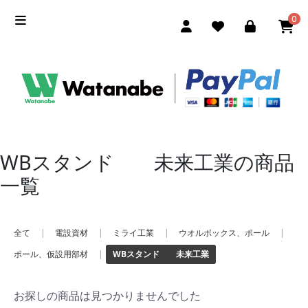
0
WBスタンド 未来工業の商品
一覧
全て
|
電設資材
|
ミライ工業
|
ウオルボックス、ポール
|
ポール、仮設用部材
|
WBスタンド 未来工業
お探しの商品は見つかりませんでした