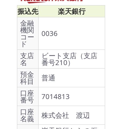
振込先
楽天銀行
金融
機関
0036
コー
ド
支店
ビート支店（支店
名
番号210）
預金
普通
科目
口座
7014813
番号
口座
株式会社 渡辺
名義