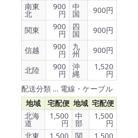
南東
900
中
900円
北
円
国
900
四
関東
900円
円
国
900
九
信越
900円
円
州
900
沖
1,520
北陸
円
縄
円
配送分類 … 電線・ケーブル
地域
宅配便
地域
宅配便
北海
1,500
中
1,500
道
円
部
円
北東
1,500
関
1,500