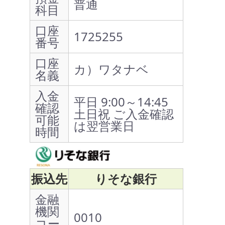
普通
科目
口座
1725255
番号
口座
カ）ワタナベ
名義
入金
平日 9:00～14:45
確認
土日祝 ご入金確認
可能
は翌営業日
時間
振込先
りそな銀行
金融
機関
0010
コー