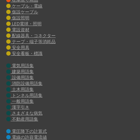
ケーブル・電線
仮設ケーブル
仮設照明
LED電球・照明
電設資材
配線器具・コネクター
テープ・端子等消耗品
安全用具
安全看板・標識
電気用語集
建築用語集
設備用語集
消防設備用語集
土木用語集
トンネル用語集
一般用語集
漢字引き
さまざまな病気
不動産用語集
電圧降下の計算式
電線の許容電流値