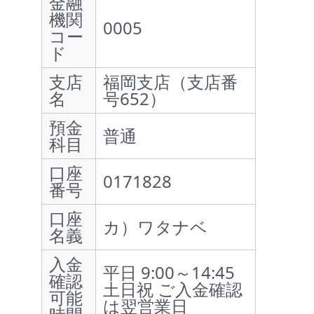
金融
機関
0005
コー
ド
支店
福岡支店（支店番
名
号652）
預金
普通
科目
口座
0171828
番号
口座
カ）ワタナベ
名義
入金
平日 9:00～14:45
確認
土日祝 ご入金確認
可能
は翌営業日