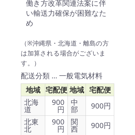
働き方改革関連法案に伴
い輸送力確保が困難なた
め
（※沖縄県・北海道・離島の方
は加算される場合がございま
す。）
配送分類 … 一般電気材料
地域
宅配便
地域
宅配便
北海
900
中
900円
道
円
部
北東
900
関
900円
北
円
西