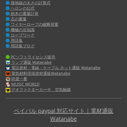
接地線の太さの計算式
ヘロンの公式
樹木の重量計算
石の重量
ワイヤーロープの破断荷重
機械の豆知識
ロープワーク
用語集
用語集ブログ
PCソフトライセンス販売
ランプ通販 Watanabe
電設資材・電線・ケーブル ネット通販 Watanabe
電気材料現場資材通販Watanabe
特選一番
MUSIC WORLD
デオファクターカーサ 空気触媒
ペイパル paypal 対応サイト｜電材通販
Watanabe