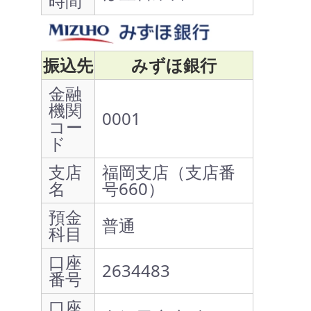
時間
振込先
みずほ銀行
金融
機関
0001
コー
ド
支店
福岡支店（支店番
名
号660）
預金
普通
科目
口座
2634483
番号
口座