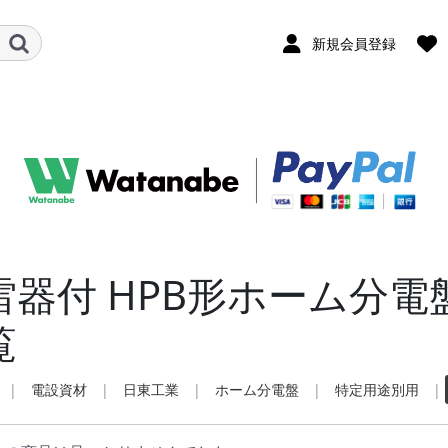
新規会員登録
雷器付 HPB形ホーム分電
覧
|
電設資材
|
日東工業
|
ホーム分電盤
|
特定用途別用
|