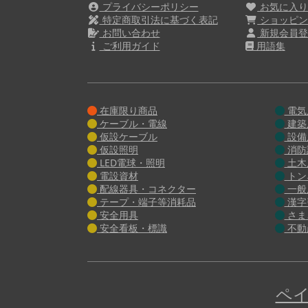
プライバシーポリシー
お気に入
特定商取引法に基づく表記
ショッピン
お問い合わせ
新規会員登
ご利用ガイド
用語集
在庫限り商品
電気
ケーブル・電線
建築
仮設ケーブル
設備
仮設照明
消防
LED電球・照明
土木
電設資材
トン
配線器具・コネクター
一般
テープ・端子等消耗品
漢字
安全用具
さま
安全看板・標識
不動
ペイ