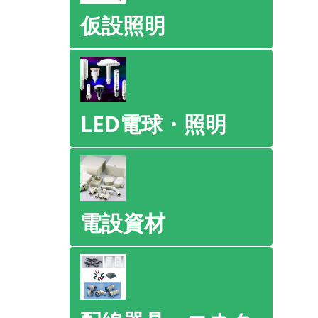
仮設照明
LED電球・照明
電設資材