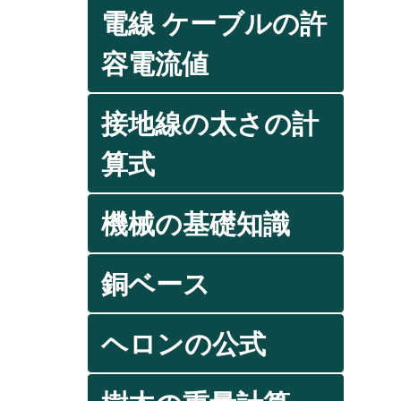
電線 ケーブルの許
容電流値
接地線の太さの計
算式
機械の基礎知識
銅ベース
ヘロンの公式