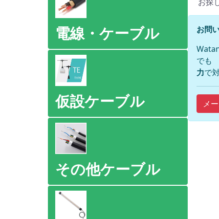
お探
電線・ケーブル
お問い
Wat
でも
力
で対
仮設ケーブル
メー
その他ケーブル