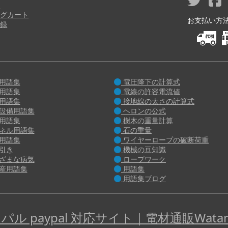
り
グカート
お支払い方法 M
録
用語集
電圧降下の計算式
用語集
電線の許容電流値
用語集
接地線の太さの計算式
設備用語集
ヘロンの公式
用語集
樹木の重量計算
ネル用語集
石の重量
用語集
ワイヤーロープの破断荷重
引き
機械の豆知識
ざまな病気
ロープワーク
産用語集
用語集
用語集ブログ
パル paypal 対応サイト｜電材通販Watan