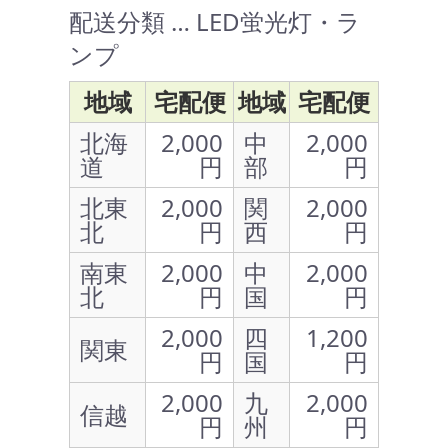
配送分類 … LED蛍光灯・ラ
ンプ
地域
宅配便
地域
宅配便
北海
2,000
中
2,000
道
円
部
円
北東
2,000
関
2,000
北
円
西
円
南東
2,000
中
2,000
北
円
国
円
2,000
四
1,200
関東
円
国
円
2,000
九
2,000
信越
円
州
円