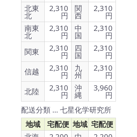
北東
2,310
関
2,310
北
円
西
円
南東
2,310
中
2,310
北
円
国
円
2,310
四
2,310
関東
円
国
円
2,310
九
2,310
信越
円
州
円
2,310
沖
3,960
北陸
円
縄
円
配送分類 … 七星化学研究所
地域
宅配便
地域
宅配便
北海
2,200
中
2,200