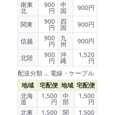
南東
900
中
900円
北
円
国
900
四
関東
900円
円
国
900
九
信越
900円
円
州
900
沖
1,520
北陸
円
縄
円
配送分類 … 電線・ケーブル
地域
宅配便
地域
宅配便
北海
1,500
中
1,500
道
円
部
円
北東
1,500
関
1,500