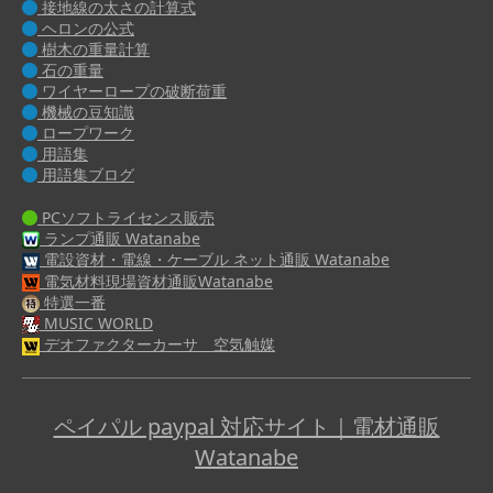
接地線の太さの計算式
ヘロンの公式
樹木の重量計算
石の重量
ワイヤーロープの破断荷重
機械の豆知識
ロープワーク
用語集
用語集ブログ
PCソフトライセンス販売
ランプ通販 Watanabe
電設資材・電線・ケーブル ネット通販 Watanabe
電気材料現場資材通販Watanabe
特選一番
MUSIC WORLD
デオファクターカーサ 空気触媒
ペイパル paypal 対応サイト｜電材通販
Watanabe