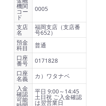
金融
機関
0005
コー
ド
支店
福岡支店（支店番
名
号652）
預金
普通
科目
口座
0171828
番号
口座
カ）ワタナベ
名義
入金
平日 9:00～14:45
確認
土日祝 ご入金確認
可能
は翌営業日
時間