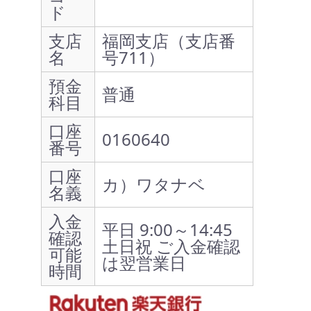
ド
支店
福岡支店（支店番
名
号711）
預金
普通
科目
口座
0160640
番号
口座
カ）ワタナベ
名義
入金
平日 9:00～14:45
確認
土日祝 ご入金確認
可能
は翌営業日
時間