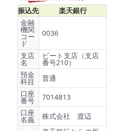
振込先
楽天銀行
金融
機関
0036
コー
ド
支店
ビート支店（支店
名
番号210）
預金
普通
科目
口座
7014813
番号
口座
株式会社 渡辺
名義