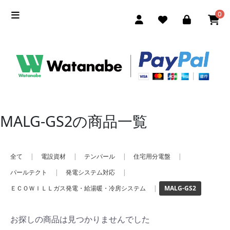
0
MALG-GS2の商品一覧
全て
|
電設資材
|
テンパール
|
住宅用分電盤
|
パールテクト
|
発電システム対応
|
ＥＣＯＷＩＬＬガス発電・給湯暖・冷房システム
|
MALG-GS2
お探しの商品は見つかりませんでした