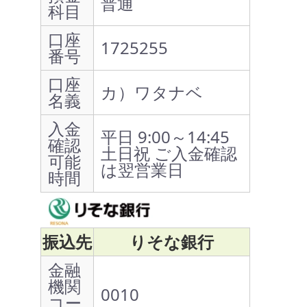
普通
科目
口座
1725255
番号
口座
カ）ワタナベ
名義
入金
平日 9:00～14:45
確認
土日祝 ご入金確認
可能
は翌営業日
時間
振込先
りそな銀行
金融
機関
0010
コー