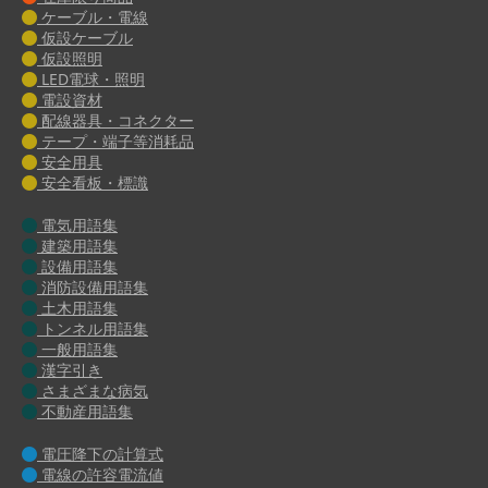
ケーブル・電線
仮設ケーブル
仮設照明
LED電球・照明
電設資材
配線器具・コネクター
テープ・端子等消耗品
安全用具
安全看板・標識
電気用語集
建築用語集
設備用語集
消防設備用語集
土木用語集
トンネル用語集
一般用語集
漢字引き
さまざまな病気
不動産用語集
電圧降下の計算式
電線の許容電流値