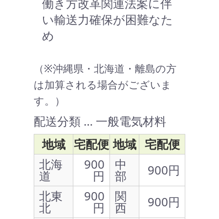
働き方改革関連法案に伴
い輸送力確保が困難なた
め
（※沖縄県・北海道・離島の方
は加算される場合がございま
す。）
配送分類 … 一般電気材料
地域
宅配便
地域
宅配便
北海
900
中
900円
道
円
部
北東
900
関
900円
北
円
西