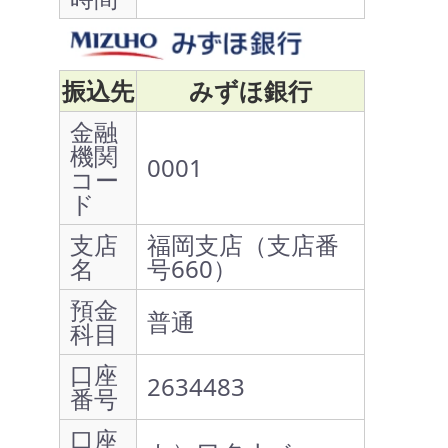
振込先
みずほ銀行
金融
機関
0001
コー
ド
支店
福岡支店（支店番
名
号660）
預金
普通
科目
口座
2634483
番号
口座