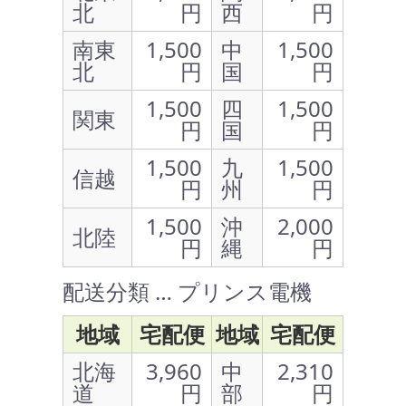
北
円
西
円
南東
1,500
中
1,500
北
円
国
円
1,500
四
1,500
関東
円
国
円
1,500
九
1,500
信越
円
州
円
1,500
沖
2,000
北陸
円
縄
円
配送分類 … プリンス電機
地域
宅配便
地域
宅配便
北海
3,960
中
2,310
道
円
部
円