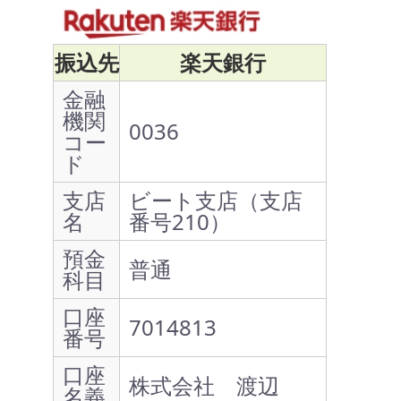
振込先
楽天銀行
金融
機関
0036
コー
ド
支店
ビート支店（支店
名
番号210）
預金
普通
科目
口座
7014813
番号
口座
株式会社 渡辺
名義