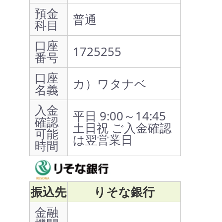
預金
普通
科目
口座
1725255
番号
口座
カ）ワタナベ
名義
入金
平日 9:00～14:45
確認
土日祝 ご入金確認
可能
は翌営業日
時間
振込先
りそな銀行
金融