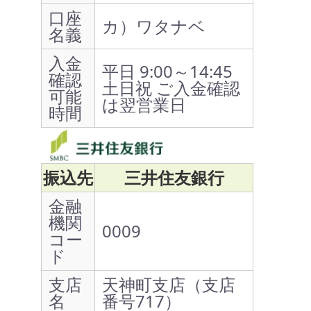
口座
カ）ワタナベ
名義
入金
平日 9:00～14:45
確認
土日祝 ご入金確認
可能
は翌営業日
時間
振込先
三井住友銀行
金融
機関
0009
コー
ド
支店
天神町支店（支店
名
番号717）