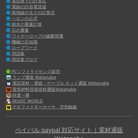
電圧降下の計算式
電線の許容電流値
接地線の太さの計算式
ヘロンの公式
樹木の重量計算
石の重量
ワイヤーロープの破断荷重
機械の豆知識
ロープワーク
用語集
用語集ブログ
PCソフトライセンス販売
ランプ通販 Watanabe
電設資材・電線・ケーブル ネット通販 Watanabe
電気材料現場資材通販Watanabe
特選一番
MUSIC WORLD
デオファクターカーサ 空気触媒
ペイパル paypal 対応サイト｜電材通販