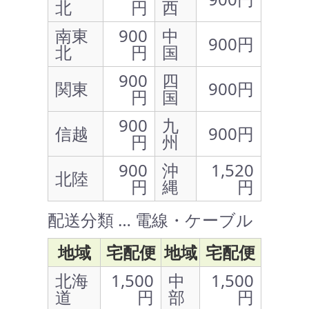
北
円
西
南東
900
中
900円
北
円
国
900
四
関東
900円
円
国
900
九
信越
900円
円
州
900
沖
1,520
北陸
円
縄
円
配送分類 … 電線・ケーブル
地域
宅配便
地域
宅配便
北海
1,500
中
1,500
道
円
部
円