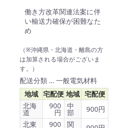
働き方改革関連法案に伴
い輸送力確保が困難なた
め
（※沖縄県・北海道・離島の方
は加算される場合がございま
す。）
配送分類 … 一般電気材料
地域
宅配便
地域
宅配便
北海
900
中
900円
道
円
部
北東
900
関
900円