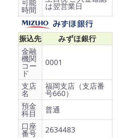
可能
は翌営業日
時間
振込先
みずほ銀行
金融
機関
0001
コー
ド
支店
福岡支店（支店番
名
号660）
預金
普通
科目
口座
2634483
番号