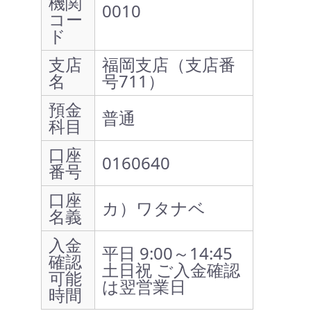
機関
0010
コー
ド
支店
福岡支店（支店番
名
号711）
預金
普通
科目
口座
0160640
番号
口座
カ）ワタナベ
名義
入金
平日 9:00～14:45
確認
土日祝 ご入金確認
可能
は翌営業日
時間