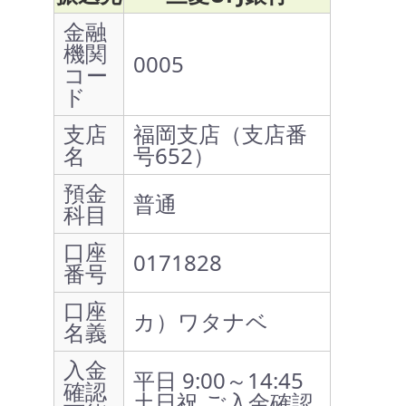
金融
機関
0005
コー
ド
支店
福岡支店（支店番
名
号652）
預金
普通
科目
口座
0171828
番号
口座
カ）ワタナベ
名義
入金
平日 9:00～14:45
確認
土日祝 ご入金確認