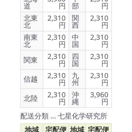
道
円
部
円
北東
2,310
関
2,310
北
円
西
円
南東
2,310
中
2,310
北
円
国
円
2,310
四
2,310
関東
円
国
円
2,310
九
2,310
信越
円
州
円
2,310
沖
3,960
北陸
円
縄
円
配送分類 … 七星化学研究所
地域
宅配便
地域
宅配便