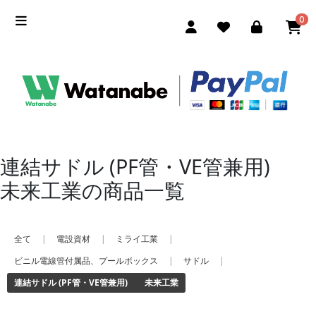
0
連結サドル (PF管・VE管兼用)
未来工業の商品一覧
全て
|
電設資材
|
ミライ工業
|
ビニル電線管付属品、プールボックス
|
サドル
|
連結サドル (PF管・VE管兼用) 未来工業