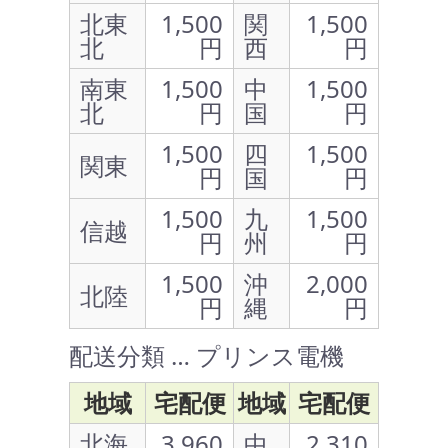
北東
1,500
関
1,500
北
円
西
円
南東
1,500
中
1,500
北
円
国
円
1,500
四
1,500
関東
円
国
円
1,500
九
1,500
信越
円
州
円
1,500
沖
2,000
北陸
円
縄
円
配送分類 … プリンス電機
地域
宅配便
地域
宅配便
北海
3,960
中
2,310