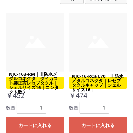
NJC-163-RM｜非防水メ
NJC-16-RCa L70｜非防水
タルコネクタ｜ダイカス
メタルコネクタ｜レセプ
ト製正芯レセプタクル｜
タクルキャップ｜シェル
シェルサイズ16｜コンタ
サイズ16｜
クト数3
￥452
￥474
数量
数量
カートに入れる
カートに入れる