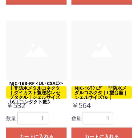
NJC-163-RF <UL･CSAﾋﾝ>
｜非防水メタルコネクタ
NJC-16ﾖｳ Lｻﾞ｜非防水メ
｜ダイカスト製逆芯レセ
タルコネクタ｜L型台座｜
プタクル｜シェルサイズ
シェルサイズ16｜
16｜コンタクト数3
￥532
￥564
数量
数量
カートに入れる
カートに入れる