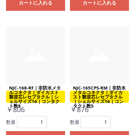
カートに入れる
カートに入れる
NJC-168-RF｜非防水メタ
NJC-165CPS-RM｜非防水
ルコネクタ｜ダイカスト
メタルコネクタ｜ダイカ
製逆芯レセプタクル｜シ
スト製逆芯レセプタクル
ェルサイズ16｜コンタク
｜シェルサイズ16｜コン
ト数8
タクト数5
￥806
￥876
数量
数量