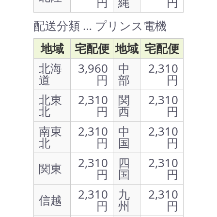
円
縄
円
配送分類 … プリンス電機
地域
宅配便
地域
宅配便
北海
3,960
中
2,310
道
円
部
円
北東
2,310
関
2,310
北
円
西
円
南東
2,310
中
2,310
北
円
国
円
2,310
四
2,310
関東
円
国
円
2,310
九
2,310
信越
円
州
円