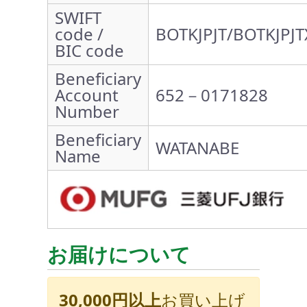
SWIFT
code /
BOTKJPJT/BOTKJPJT
BIC code
Beneficiary
Account
652－0171828
Number
Beneficiary
WATANABE
Name
お届けについて
30,000円以上
お買い上げ