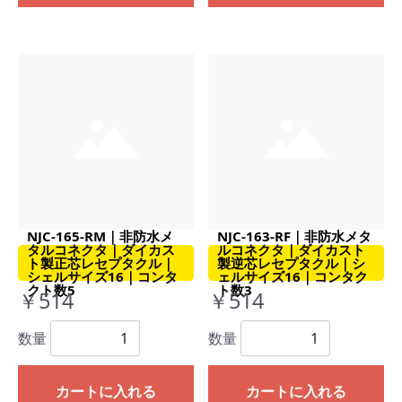
NJC-165-RM｜非防水メ
NJC-163-RF｜非防水メタ
タルコネクタ｜ダイカス
ルコネクタ｜ダイカスト
ト製正芯レセプタクル｜
製逆芯レセプタクル｜シ
シェルサイズ16｜コンタ
ェルサイズ16｜コンタク
クト数5
ト数3
￥514
￥514
数量
数量
カートに入れる
カートに入れる