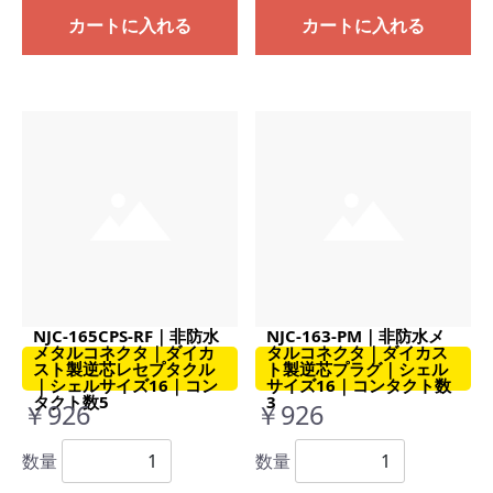
カートに入れる
カートに入れる
NJC-165CPS-RF｜非防水
NJC-163-PM｜非防水メ
メタルコネクタ｜ダイカ
タルコネクタ｜ダイカス
スト製逆芯レセプタクル
ト製逆芯プラグ｜シェル
｜シェルサイズ16｜コン
サイズ16｜コンタクト数
タクト数5
3
￥926
￥926
数量
数量