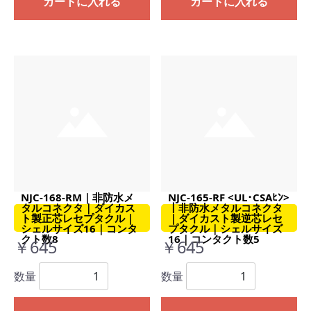
カートに入れる
カートに入れる
NJC-168-RM｜非防水メ
NJC-165-RF <UL･CSAﾋﾝ>
タルコネクタ｜ダイカス
｜非防水メタルコネクタ
ト製正芯レセプタクル｜
｜ダイカスト製逆芯レセ
シェルサイズ16｜コンタ
プタクル｜シェルサイズ
クト数8
16｜コンタクト数5
￥645
￥645
数量
数量