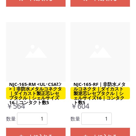
NJC-165-RM <UL･CSAﾋﾝ
NJC-165-RF｜非防水メタ
>｜非防水メタルコネクタ
ルコネクタ｜ダイカスト
｜ダイカスト製正芯レセ
製逆芯レセプタクル｜シ
プタクル｜シェルサイズ
ェルサイズ16｜コンタク
16｜コンタクト数5
ト数5
￥564
￥604
数量
数量