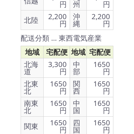
信越
円
州
円
2,200
沖
2,200
北陸
円
縄
円
配送分類 … 東西電気産業
地域
宅配便
地域
宅配便
北海
3,300
中
1650
道
円
部
円
北東
1650
関
1650
北
円
西
円
南東
1650
中
1650
北
円
国
円
1650
四
1650
関東
円
国
円