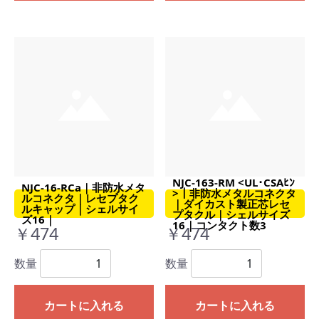
NJC-163-RM <UL･CSAﾋﾝ
NJC-16-RCa｜非防水メタ
>｜非防水メタルコネクタ
ルコネクタ｜レセプタク
｜ダイカスト製正芯レセ
ルキャップ｜シェルサイ
プタクル｜シェルサイズ
ズ16｜
16｜コンタクト数3
￥474
￥474
数量
数量
カートに入れる
カートに入れる