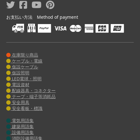
お支払い方法 Method of payment
在庫限り商品
ケーブル・電線
仮設ケーブル
仮設照明
LED電球・照明
電設資材
配線器具・コネクター
テープ・端子等消耗品
安全用具
安全看板・標識
電気用語集
建築用語集
設備用語集
消防設備用語集