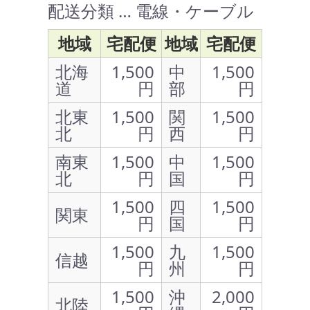
配送分類 … 電線・ケーブル
地域
宅配便
地域
宅配便
北海
1,500
中
1,500
道
円
部
円
北東
1,500
関
1,500
北
円
西
円
南東
1,500
中
1,500
北
円
国
円
1,500
四
1,500
関東
円
国
円
1,500
九
1,500
信越
円
州
円
1,500
沖
2,000
北陸