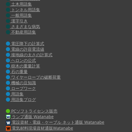
土木用語集
トンネル用語集
一般用語集
漢字引き
さまざまな病気
不動産用語集
電圧降下の計算式
電線の許容電流値
接地線の太さの計算式
ヘロンの公式
樹木の重量計算
石の重量
ワイヤーロープの破断荷重
機械の豆知識
ロープワーク
用語集
用語集ブログ
PCソフトライセンス販売
ランプ通販 Watanabe
電設資材・電線・ケーブル ネット通販 Watanabe
電気材料現場資材通販Watanabe