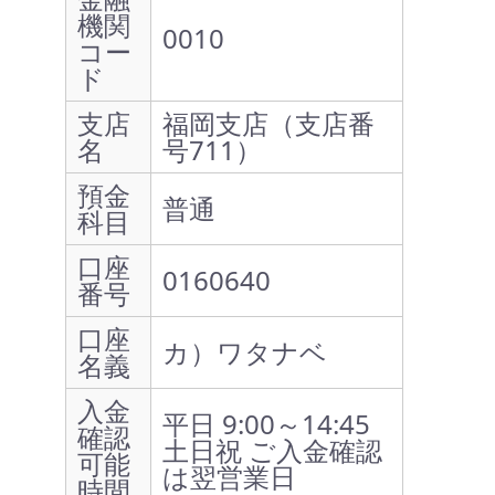
機関
0010
コー
ド
支店
福岡支店（支店番
名
号711）
預金
普通
科目
口座
0160640
番号
口座
カ）ワタナベ
名義
入金
平日 9:00～14:45
確認
土日祝 ご入金確認
可能
は翌営業日
時間