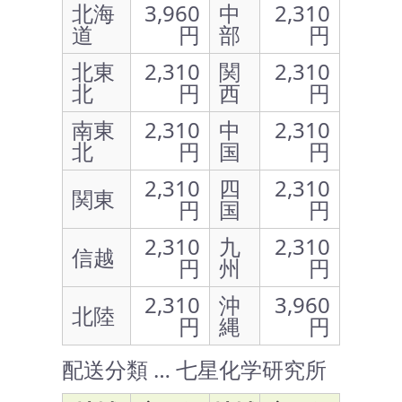
北海
3,960
中
2,310
道
円
部
円
北東
2,310
関
2,310
北
円
西
円
南東
2,310
中
2,310
北
円
国
円
2,310
四
2,310
関東
円
国
円
2,310
九
2,310
信越
円
州
円
2,310
沖
3,960
北陸
円
縄
円
配送分類 … 七星化学研究所