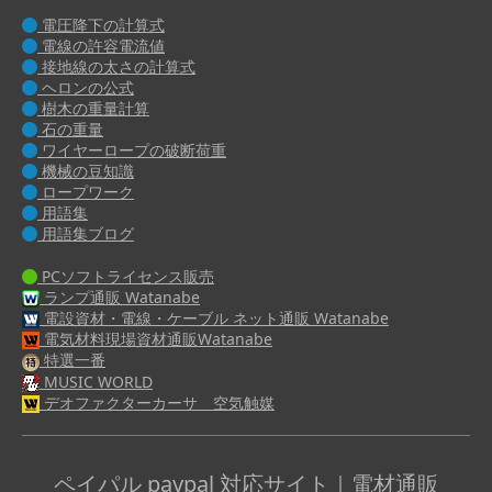
電圧降下の計算式
電線の許容電流値
接地線の太さの計算式
ヘロンの公式
樹木の重量計算
石の重量
ワイヤーロープの破断荷重
機械の豆知識
ロープワーク
用語集
用語集ブログ
PCソフトライセンス販売
ランプ通販 Watanabe
電設資材・電線・ケーブル ネット通販 Watanabe
電気材料現場資材通販Watanabe
特選一番
MUSIC WORLD
デオファクターカーサ 空気触媒
ペイパル paypal 対応サイト｜電材通販