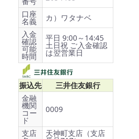
番号
口座
カ）ワタナベ
名義
入金
平日 9:00～14:45
確認
土日祝 ご入金確認
可能
は翌営業日
時間
振込先
三井住友銀行
金融
機関
0009
コー
ド
支店
天神町支店（支店