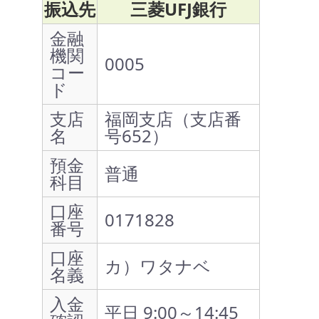
振込先
三菱UFJ銀行
金融
機関
0005
コー
ド
支店
福岡支店（支店番
名
号652）
預金
普通
科目
口座
0171828
番号
口座
カ）ワタナベ
名義
入金
平日 9:00～14:45