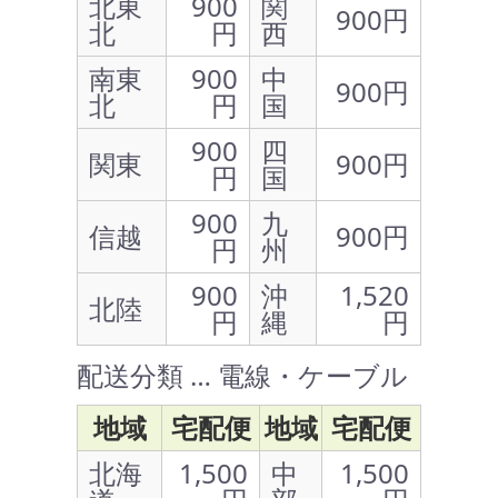
北東
900
関
900円
北
円
西
南東
900
中
900円
北
円
国
900
四
関東
900円
円
国
900
九
信越
900円
円
州
900
沖
1,520
北陸
円
縄
円
配送分類 … 電線・ケーブル
地域
宅配便
地域
宅配便
北海
1,500
中
1,500