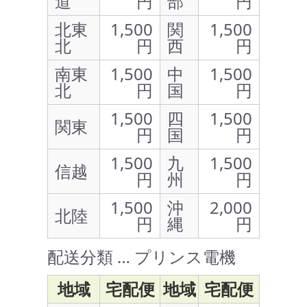
道
円
部
円
北東
1,500
関
1,500
北
円
西
円
南東
1,500
中
1,500
北
円
国
円
1,500
四
1,500
関東
円
国
円
1,500
九
1,500
信越
円
州
円
1,500
沖
2,000
北陸
円
縄
円
配送分類 … プリンス電機
地域
宅配便
地域
宅配便