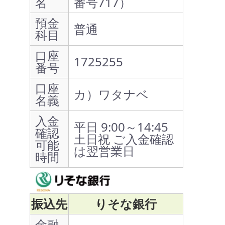
名
番号717）
預金
普通
科目
口座
1725255
番号
口座
カ）ワタナベ
名義
入金
平日 9:00～14:45
確認
土日祝 ご入金確認
可能
は翌営業日
時間
振込先
りそな銀行
金融