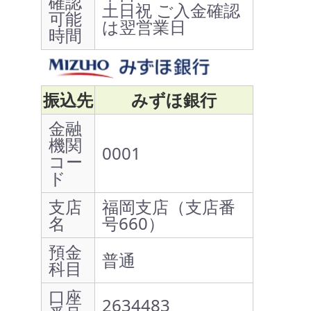
確認
土日祝 ご入金確認
可能
は翌営業日
時間
振込先
みずほ銀行
金融
機関
0001
コー
ド
支店
福岡支店（支店番
名
号660）
預金
普通
科目
口座
2634483