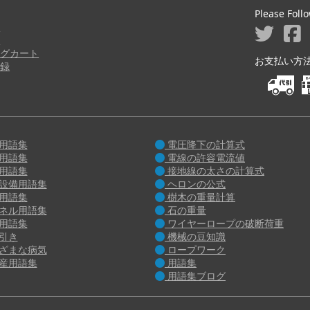
Please Foll
ジ
り
グカート
お支払い方法 M
録
用語集
電圧降下の計算式
用語集
電線の許容電流値
用語集
接地線の太さの計算式
設備用語集
ヘロンの公式
用語集
樹木の重量計算
ネル用語集
石の重量
用語集
ワイヤーロープの破断荷重
引き
機械の豆知識
ざまな病気
ロープワーク
産用語集
用語集
用語集ブログ