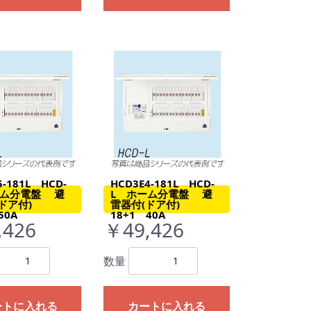
5-181L HCD-
HCD3E4-181L HCD-
ーム分電盤 避
L ホーム分電盤 避
(ドア付)
雷器付(ドア付)
50A
18+1 40A
,426
￥49,426
数量
ートに入れる
カートに入れる