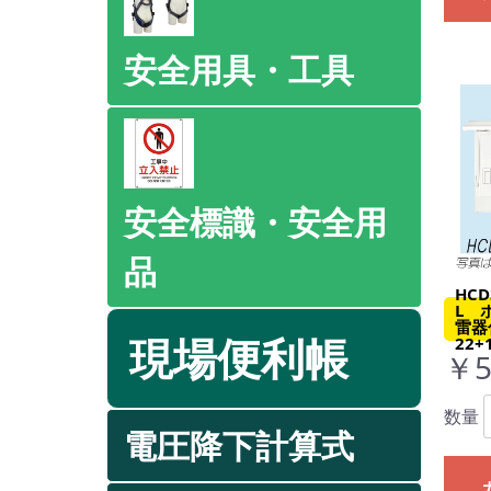
安全用具・工具
安全標識・安全用
品
HCD
L 
雷器
現場便利帳
22+
￥5
数量
電圧降下計算式