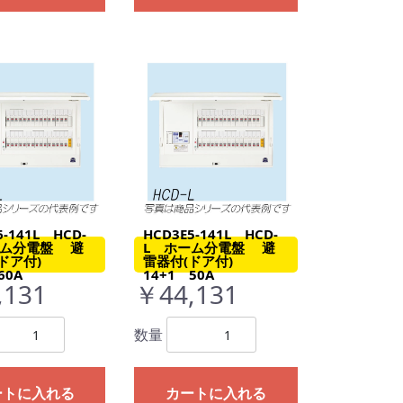
6-141L HCD-
HCD3E5-141L HCD-
ーム分電盤 避
L ホーム分電盤 避
(ドア付)
雷器付(ドア付)
60A
14+1 50A
,131
￥44,131
数量
ートに入れる
カートに入れる