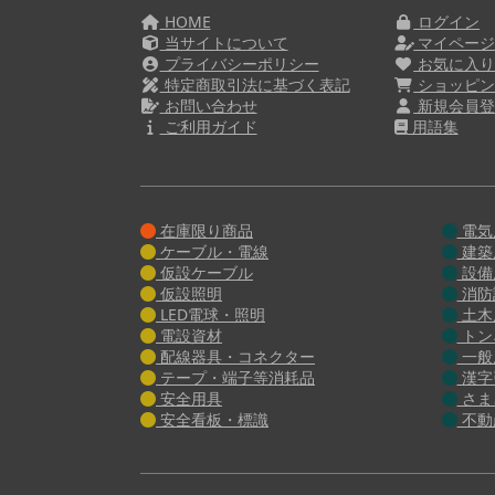
HOME
ログイン
当サイトについて
マイペー
プライバシーポリシー
お気に入
特定商取引法に基づく表記
ショッピン
お問い合わせ
新規会員登
ご利用ガイド
用語集
在庫限り商品
電気
ケーブル・電線
建築
仮設ケーブル
設備
仮設照明
消防
LED電球・照明
土木
電設資材
トン
配線器具・コネクター
一般
テープ・端子等消耗品
漢字
安全用具
さま
安全看板・標識
不動