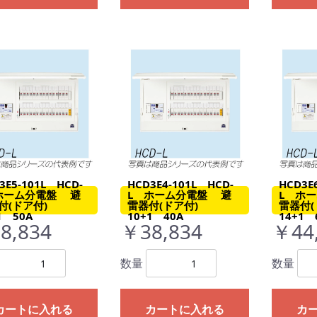
3E5-101L HCD-
HCD3E4-101L HCD-
HCD3E
ホーム分電盤 避
L ホーム分電盤 避
L ホ
付(ドア付)
雷器付(ドア付)
雷器付
1 50A
10+1 40A
14+1 
8,834
￥38,834
￥44
数量
数量
カートに入れる
カートに入れる
カ