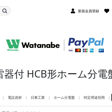
新規会員登録
雷器付 HCB形ホーム分電
|
電設資材
|
日東工業
|
ホーム分電盤
|
特定用途別用
|