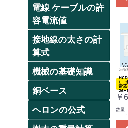
電線 ケーブルの許
容電流値
接地線の太さの計
算式
機械の基礎知識
HCD
L 
雷器
銅ベース
26+
￥6
ヘロンの公式
数量