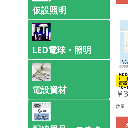
仮設照明
LED電球・照明
HCD
L 
雷器
電設資材
10+
￥3
数量