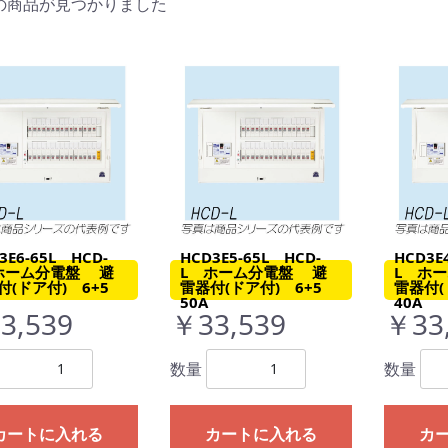
の商品が見つかりました
3E6-65L HCD-
HCD3E5-65L HCD-
HCD3E
ホーム分電盤 避
L ホーム分電盤 避
L ホ
付(ドア付) 6+5
雷器付(ドア付) 6+5
雷器付(
50A
40A
3,539
￥33,539
￥33
数量
数量
カートに入れる
カートに入れる
カ