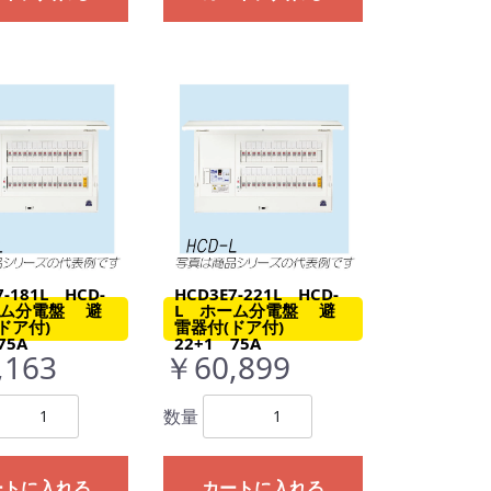
7-181L HCD-
HCD3E7-221L HCD-
ーム分電盤 避
L ホーム分電盤 避
(ドア付)
雷器付(ドア付)
75A
22+1 75A
,163
￥60,899
数量
ートに入れる
カートに入れる