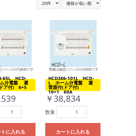
4-65L HCD-
HCD3E6-101L HCD-
ーム分電盤 避
L ホーム分電盤 避
ドア付) 6+5
雷器付(ドア付)
10+1 60A
,539
￥38,834
数量
ートに入れる
カートに入れる