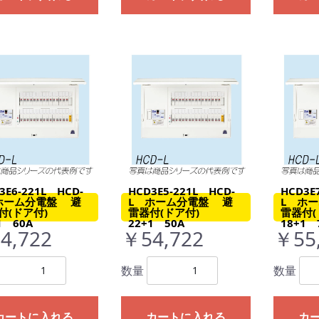
3E6-221L HCD-
HCD3E5-221L HCD-
HCD3E
ホーム分電盤 避
L ホーム分電盤 避
L ホ
付(ドア付)
雷器付(ドア付)
雷器付
1 60A
22+1 50A
18+1 
4,722
￥54,722
￥55
数量
数量
カートに入れる
カートに入れる
カ