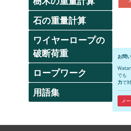
樹木の重量計算
石の重量計算
ワイヤーロープの
破断荷重
お問い
Wat
ロープワーク
でも
力
で対
用語集
メー