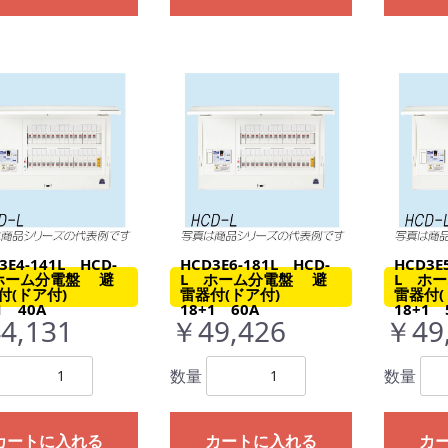
3E4-141L HCD-
HCD3E6-181L HCD-
HCD3E
ホーム分電盤 避
L ホーム分電盤 避
L ホ
付(ドア付)
雷器付(ドア付)
雷器付
1 40A
18+1 60A
18+1 
4,131
￥49,426
￥49
数量
数量
カートに入れる
カートに入れる
カ