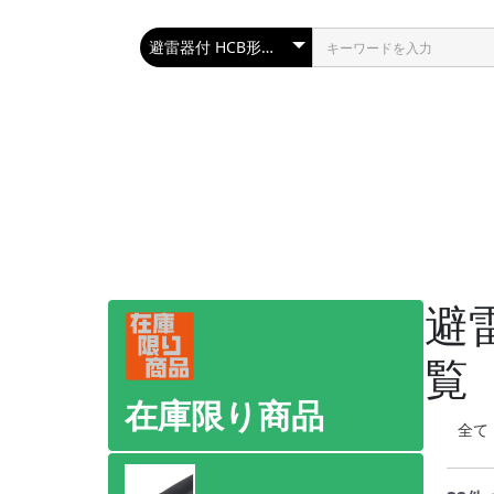
避
覧
在庫限り商品
全て