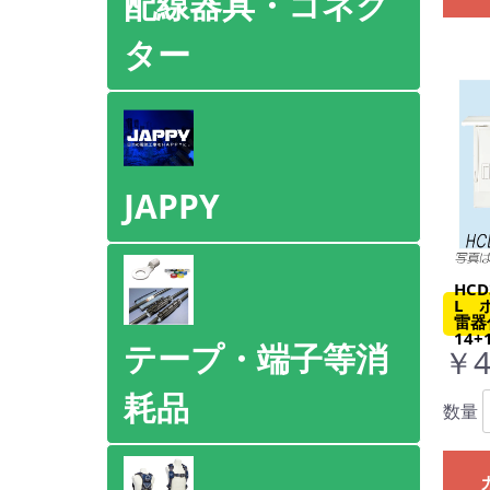
配線器具・コネク
ター
JAPPY
HCD
L 
雷器
14+
テープ・端子等消
￥4
耗品
数量