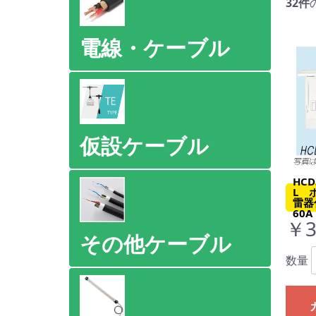
32件
電線・ケーブル
仮設ケーブル
HCD
L 
雷器
60A
￥3
その他ケーブル
数量