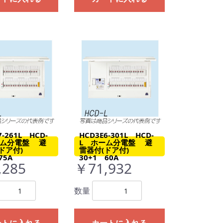
7-261L HCD-
HCD3E6-301L HCD-
ーム分電盤 避
L ホーム分電盤 避
(ドア付)
雷器付(ドア付)
75A
30+1 60A
,285
￥71,932
数量