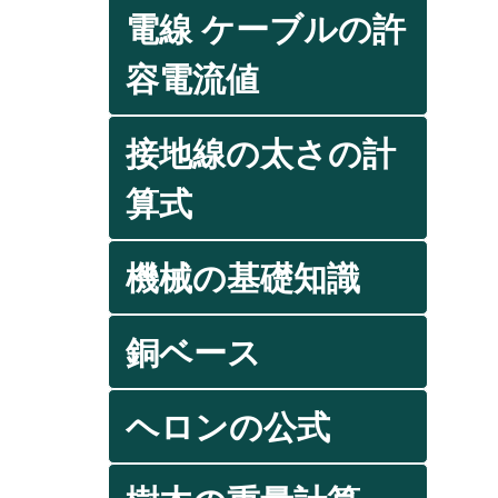
電線 ケーブルの許
容電流値
接地線の太さの計
算式
機械の基礎知識
銅ベース
ヘロンの公式