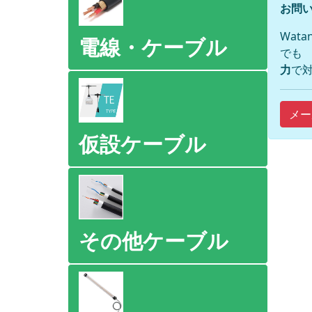
お問い
Wat
電線・ケーブル
でも
力
で対
メー
仮設ケーブル
その他ケーブル