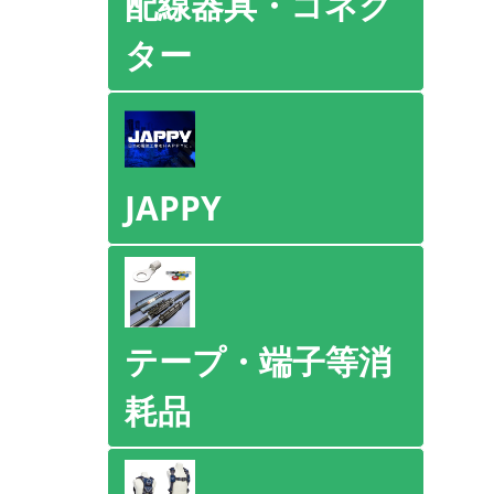
配線器具・コネク
ター
JAPPY
テープ・端子等消
耗品