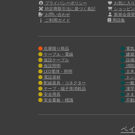
プライバシーポリシー
お気に入
特定商取引法に基づく表記
ショッピン
お問い合わせ
新規会員登
ご利用ガイド
用語集
在庫限り商品
電気
ケーブル・電線
建築
仮設ケーブル
設備
仮設照明
消防
LED電球・照明
土木
電設資材
トン
配線器具・コネクター
一般
テープ・端子等消耗品
漢字
安全用具
さま
安全看板・標識
不動
ペイ