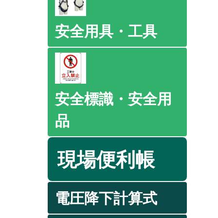
安全用具・工具
安全標識・安全用
品
現場便利帳
電圧降下計算式