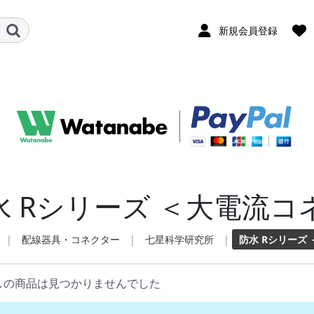
新規会員登録
水 Rシリーズ ＜大電流
|
配線器具・コネクター
|
七星科学研究所
|
防水 Rシリーズ
しの商品は見つかりませんでした