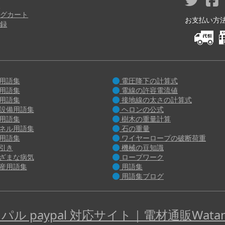
り
グカート
お支払い方法 M
録
用語集
電圧降下の計算式
用語集
電線の許容電流値
用語集
接地線の太さの計算式
設備用語集
ヘロンの公式
用語集
樹木の重量計算
ネル用語集
石の重量
用語集
ワイヤーロープの破断荷重
引き
機械の豆知識
ざまな病気
ロープワーク
産用語集
用語集
用語集ブログ
パル paypal 対応サイト｜電材通販Watan