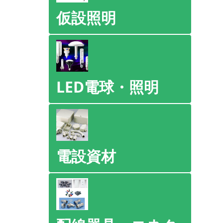
仮設照明
LED電球・照明
電設資材