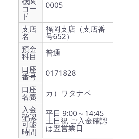
機関
0005
コー
ド
支店
福岡支店（支店番
名
号652）
預金
普通
科目
口座
0171828
番号
口座
カ）ワタナベ
名義
入金
平日 9:00～14:45
確認
土日祝 ご入金確認
可能
は翌営業日
時間