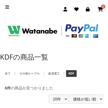
0
KDFの商品一覧
全て
|
その他ケーブル
|
倉茂電工
|
KDF
6件
の商品が見つかりました