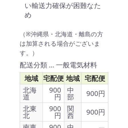
い輸送力確保が困難なた
め
（※沖縄県・北海道・離島の方
は加算される場合がございま
す。）
配送分類 … 一般電気材料
地域
宅配便
地域
宅配便
北海
900
中
900円
道
円
部
北東
900
関
900円
北
円
西
南東
900
中