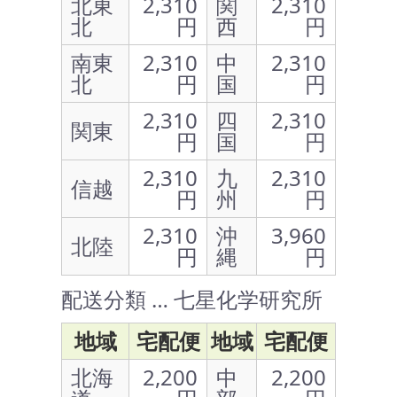
北東
2,310
関
2,310
北
円
西
円
南東
2,310
中
2,310
北
円
国
円
2,310
四
2,310
関東
円
国
円
2,310
九
2,310
信越
円
州
円
2,310
沖
3,960
北陸
円
縄
円
配送分類 … 七星化学研究所
地域
宅配便
地域
宅配便
北海
2,200
中
2,200