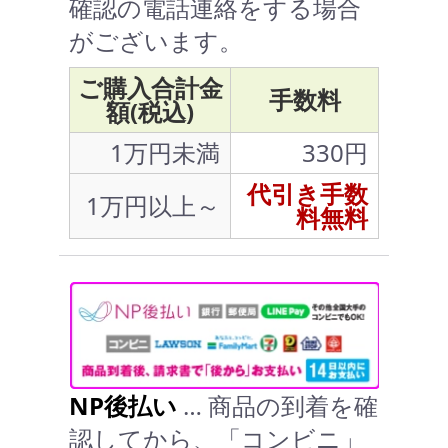
確認の電話連絡をする場合
がございます。
ご購入合計金
手数料
額(税込)
1万円未満
330円
代引き手数
1万円以上～
料無料
NP後払い
… 商品の到着を確
認してから、「コンビニ」