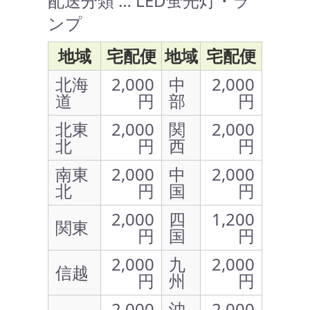
配送分類 … LED蛍光灯・ラ
ンプ
地域
宅配便
地域
宅配便
北海
2,000
中
2,000
道
円
部
円
北東
2,000
関
2,000
北
円
西
円
南東
2,000
中
2,000
北
円
国
円
2,000
四
1,200
関東
円
国
円
2,000
九
2,000
信越
円
州
円
2,000
沖
2,000