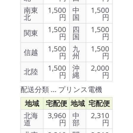
南東
1,500
中
1,500
北
円
国
円
1,500
四
1,500
関東
円
国
円
1,500
九
1,500
信越
円
州
円
1,500
沖
2,000
北陸
円
縄
円
配送分類 … プリンス電機
地域
宅配便
地域
宅配便
北海
3,960
中
2,310
道
円
部
円