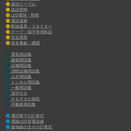
仮設ケーブル
仮設照明
LED電球・照明
電設資材
配線器具・コネクター
テープ・端子等消耗品
安全用具
安全看板・標識
電気用語集
建築用語集
設備用語集
消防設備用語集
土木用語集
トンネル用語集
一般用語集
漢字引き
さまざまな病気
不動産用語集
電圧降下の計算式
電線の許容電流値
接地線の太さの計算式