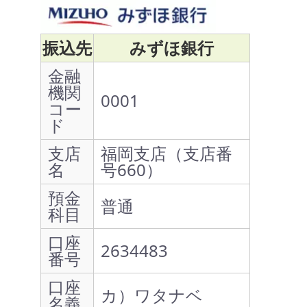
振込先
みずほ銀行
金融
機関
0001
コー
ド
支店
福岡支店（支店番
名
号660）
預金
普通
科目
口座
2634483
番号
口座
カ）ワタナベ
名義