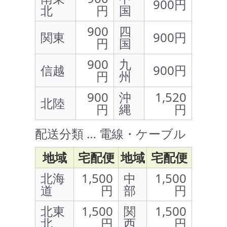
900円
北
円
国
900
四
関東
900円
円
国
900
九
信越
900円
円
州
900
沖
1,520
北陸
円
縄
円
配送分類 … 電線・ケーブル
地域
宅配便
地域
宅配便
北海
1,500
中
1,500
道
円
部
円
北東
1,500
関
1,500
北
円
西
円