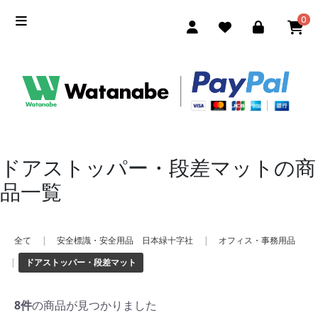
0
ドアストッパー・段差マットの商
品一覧
全て
|
安全標識・安全用品 日本緑十字社
|
オフィス・事務用品
|
ドアストッパー・段差マット
8件
の商品が見つかりました