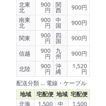
北東
900
関
900円
北
円
西
南東
900
中
900円
北
円
国
900
四
関東
900円
円
国
900
九
信越
900円
円
州
900
沖
1,520
北陸
円
縄
円
配送分類 … 電線・ケーブル
地域
宅配便
地域
宅配便
北海
1,500
中
1,500