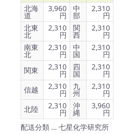
北海
3,960
中
2,310
道
円
部
円
北東
2,310
関
2,310
北
円
西
円
南東
2,310
中
2,310
北
円
国
円
2,310
四
2,310
関東
円
国
円
2,310
九
2,310
信越
円
州
円
2,310
沖
3,960
北陸
円
縄
円
配送分類 … 七星化学研究所