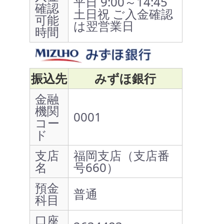
平日 9:00～14:45
確認
土日祝 ご入金確認
可能
は翌営業日
時間
振込先
みずほ銀行
金融
機関
0001
コー
ド
支店
福岡支店（支店番
名
号660）
預金
普通
科目
口座