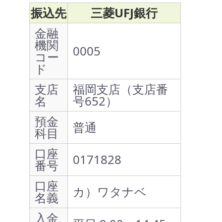
振込先
三菱UFJ銀行
金融
機関
0005
コー
ド
支店
福岡支店（支店番
名
号652）
預金
普通
科目
口座
0171828
番号
口座
カ）ワタナベ
名義
入金