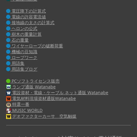
電圧降下の計算式
電線の許容電流値
接地線の太さの計算式
ヘロンの公式
樹木の重量計算
石の重量
ワイヤーロープの破断荷重
機械の豆知識
ロープワーク
用語集
用語集ブログ
PCソフトライセンス販売
ランプ通販 Watanabe
電設資材・電線・ケーブル ネット通販 Watanabe
電気材料現場資材通販Watanabe
特選一番
MUSIC WORLD
デオファクターカーサ 空気触媒