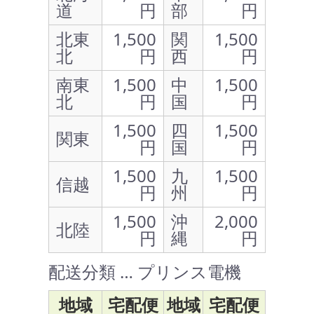
道
円
部
円
北東
1,500
関
1,500
北
円
西
円
南東
1,500
中
1,500
北
円
国
円
1,500
四
1,500
関東
円
国
円
1,500
九
1,500
信越
円
州
円
1,500
沖
2,000
北陸
円
縄
円
配送分類 … プリンス電機
地域
宅配便
地域
宅配便