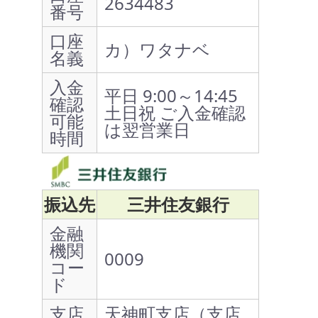
2634483
番号
口座
カ）ワタナベ
名義
入金
平日 9:00～14:45
確認
土日祝 ご入金確認
可能
は翌営業日
時間
振込先
三井住友銀行
金融
機関
0009
コー
ド
支店
天神町支店（支店