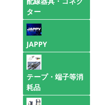
配線器具・コネク
ター
JAPPY
テープ・端子等消
耗品