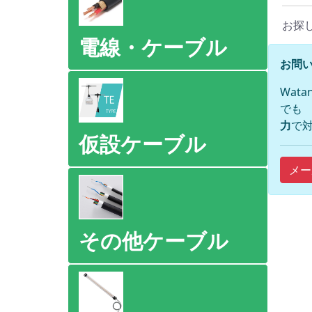
お探
電線・ケーブル
お問い
Wat
でも
力
で対
仮設ケーブル
メー
その他ケーブル