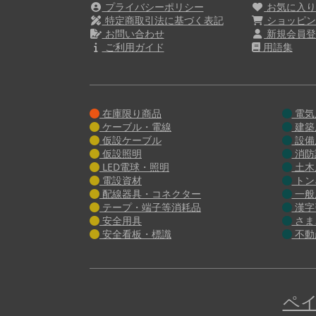
プライバシーポリシー
お気に入
特定商取引法に基づく表記
ショッピン
お問い合わせ
新規会員登
ご利用ガイド
用語集
在庫限り商品
電気
ケーブル・電線
建築
仮設ケーブル
設備
仮設照明
消防
LED電球・照明
土木
電設資材
トン
配線器具・コネクター
一般
テープ・端子等消耗品
漢字
安全用具
さま
安全看板・標識
不動
ペイ