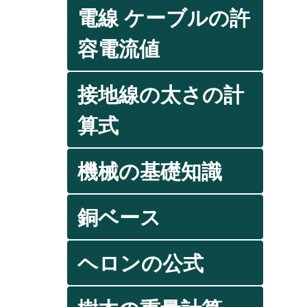
電線 ケーブルの許
容電流値
接地線の太さの計
算式
機械の基礎知識
銅ベース
ヘロンの公式