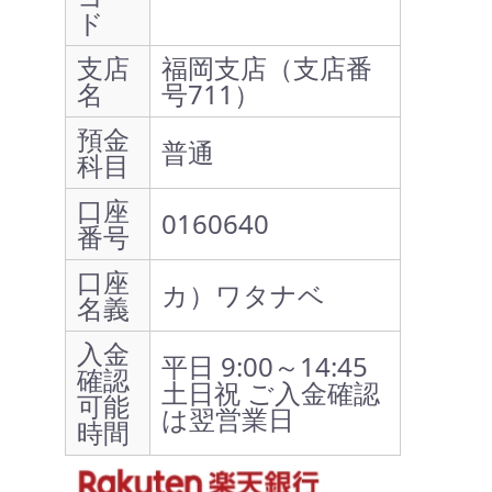
ド
支店
福岡支店（支店番
名
号711）
預金
普通
科目
口座
0160640
番号
口座
カ）ワタナベ
名義
入金
平日 9:00～14:45
確認
土日祝 ご入金確認
可能
は翌営業日
時間