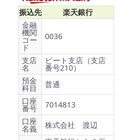
振込先
楽天銀行
金融
機関
0036
コー
ド
支店
ビート支店（支店
名
番号210）
預金
普通
科目
口座
7014813
番号
口座
株式会社 渡辺
名義