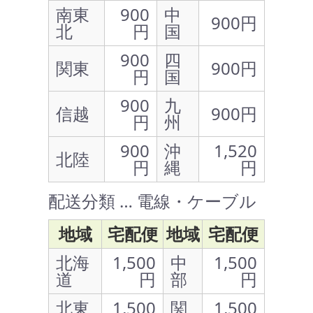
南東
900
中
900円
北
円
国
900
四
関東
900円
円
国
900
九
信越
900円
円
州
900
沖
1,520
北陸
円
縄
円
配送分類 … 電線・ケーブル
地域
宅配便
地域
宅配便
北海
1,500
中
1,500
道
円
部
円
北東
1,500
関
1,500