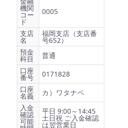
金融
機関
0005
コー
ド
支店
福岡支店（支店番
名
号652）
預金
普通
科目
口座
0171828
番号
口座
カ）ワタナベ
名義
入金
平日 9:00～14:45
確認
土日祝 ご入金確認
可能
は翌営業日