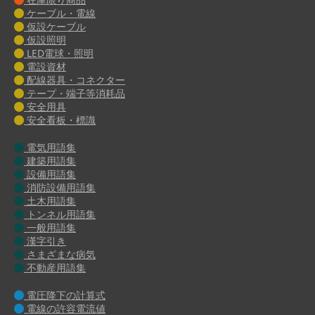
ケーブル・電線
仮設ケーブル
仮設照明
LED電球・照明
電設資材
配線器具・コネクター
テープ・端子等消耗品
安全用具
安全看板・標識
電気用語集
建築用語集
設備用語集
消防設備用語集
土木用語集
トンネル用語集
一般用語集
漢字引き
さまざまな病気
不動産用語集
電圧降下の計算式
電線の許容電流値