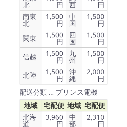
北
円
西
円
南東
1,500
中
1,500
北
円
国
円
1,500
四
1,500
関東
円
国
円
1,500
九
1,500
信越
円
州
円
1,500
沖
2,000
北陸
円
縄
円
配送分類 … プリンス電機
地域
宅配便
地域
宅配便
北海
3,960
中
2,310
道
円
部
円