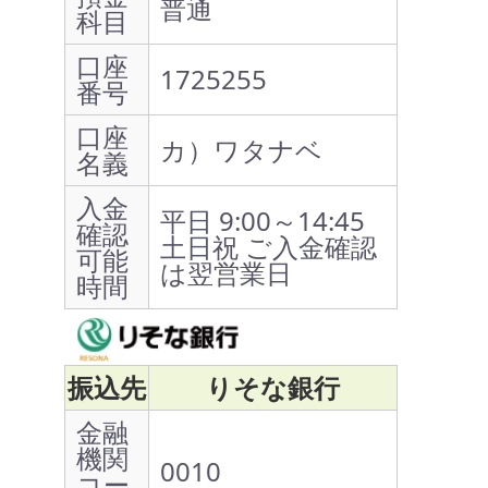
普通
科目
口座
1725255
番号
口座
カ）ワタナベ
名義
入金
平日 9:00～14:45
確認
土日祝 ご入金確認
可能
は翌営業日
時間
振込先
りそな銀行
金融
機関
0010
コー