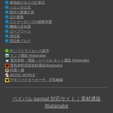
接地線の太さの計算式
ヘロンの公式
樹木の重量計算
石の重量
ワイヤーロープの破断荷重
機械の豆知識
ロープワーク
用語集
用語集ブログ
PCソフトライセンス販売
ランプ通販 Watanabe
電設資材・電線・ケーブル ネット通販 Watanabe
電気材料現場資材通販Watanabe
特選一番
MUSIC WORLD
デオファクターカーサ 空気触媒
ペイパル paypal 対応サイト｜電材通販
Watanabe