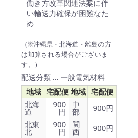
働き方改革関連法案に伴
い輸送力確保が困難なた
め
（※沖縄県・北海道・離島の方
は加算される場合がございま
す。）
配送分類 … 一般電気材料
地域
宅配便
地域
宅配便
北海
900
中
900円
道
円
部
北東
900
関
900円
北
円
西