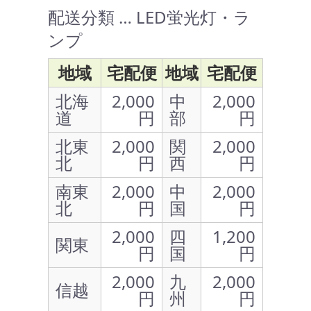
配送分類 … LED蛍光灯・ラ
ンプ
地域
宅配便
地域
宅配便
北海
2,000
中
2,000
道
円
部
円
北東
2,000
関
2,000
北
円
西
円
南東
2,000
中
2,000
北
円
国
円
2,000
四
1,200
関東
円
国
円
2,000
九
2,000
信越
円
州
円