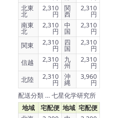
北東
2,310
関
2,310
北
円
西
円
南東
2,310
中
2,310
北
円
国
円
2,310
四
2,310
関東
円
国
円
2,310
九
2,310
信越
円
州
円
2,310
沖
3,960
北陸
円
縄
円
配送分類 … 七星化学研究所
地域
宅配便
地域
宅配便