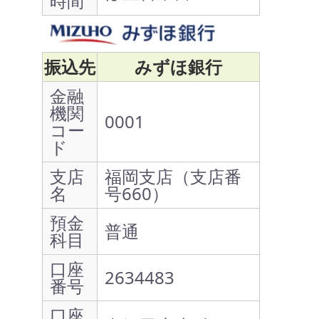
時間
振込先
みずほ銀行
金融
機関
0001
コー
ド
支店
福岡支店（支店番
名
号660）
預金
普通
科目
口座
2634483
番号
口座