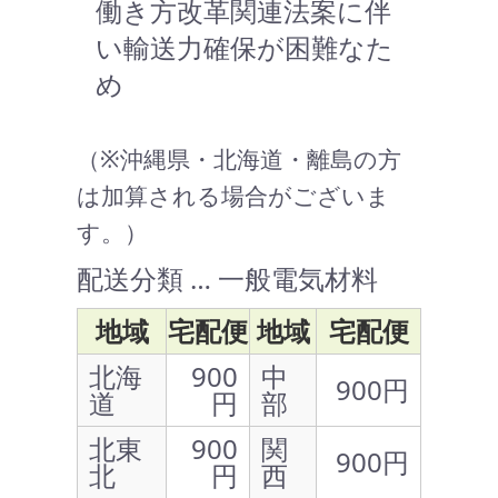
働き方改革関連法案に伴
い輸送力確保が困難なた
め
（※沖縄県・北海道・離島の方
は加算される場合がございま
す。）
配送分類 … 一般電気材料
地域
宅配便
地域
宅配便
北海
900
中
900円
道
円
部
北東
900
関
900円
北
円
西