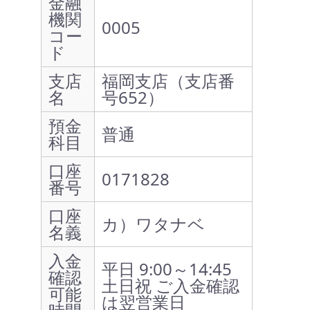
金融
機関
0005
コー
ド
支店
福岡支店（支店番
名
号652）
預金
普通
科目
口座
0171828
番号
口座
カ）ワタナベ
名義
入金
平日 9:00～14:45
確認
土日祝 ご入金確認
可能
は翌営業日