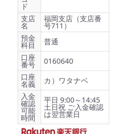
ド
支店
福岡支店（支店番
名
号711）
預金
普通
科目
口座
0160640
番号
口座
カ）ワタナベ
名義
入金
平日 9:00～14:45
確認
土日祝 ご入金確認
可能
は翌営業日
時間