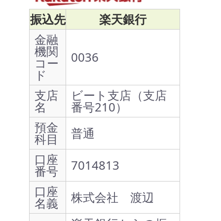
振込先
楽天銀行
金融
機関
0036
コー
ド
支店
ビート支店（支店
名
番号210）
預金
普通
科目
口座
7014813
番号
口座
株式会社 渡辺
名義