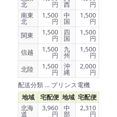
北
円
西
円
南東
1,500
中
1,500
北
円
国
円
1,500
四
1,500
関東
円
国
円
1,500
九
1,500
信越
円
州
円
1,500
沖
2,000
北陸
円
縄
円
配送分類 … プリンス電機
地域
宅配便
地域
宅配便
北海
3,960
中
2,310
道
円
部
円