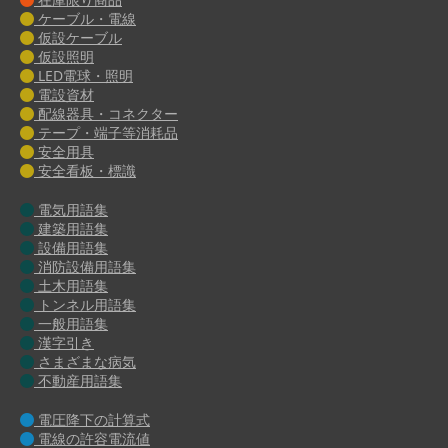
ケーブル・電線
仮設ケーブル
仮設照明
LED電球・照明
電設資材
配線器具・コネクター
テープ・端子等消耗品
安全用具
安全看板・標識
電気用語集
建築用語集
設備用語集
消防設備用語集
土木用語集
トンネル用語集
一般用語集
漢字引き
さまざまな病気
不動産用語集
電圧降下の計算式
電線の許容電流値