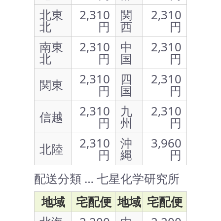
北東
2,310
関
2,310
北
円
西
円
南東
2,310
中
2,310
北
円
国
円
2,310
四
2,310
関東
円
国
円
2,310
九
2,310
信越
円
州
円
2,310
沖
3,960
北陸
円
縄
円
配送分類 … 七星化学研究所
地域
宅配便
地域
宅配便