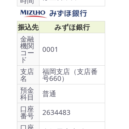
時間
振込先
みずほ銀行
金融
機関
0001
コー
ド
支店
福岡支店（支店番
名
号660）
預金
普通
科目
口座
2634483
番号
口座