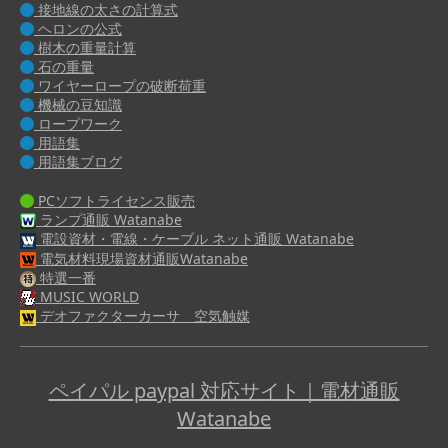
接地線の太さの計算式
ヘロンの公式
樹木の重量計算
石の重量
ワイヤーロープの破断荷重
機械の豆知識
ロープワーク
用語集
用語集ブログ
PCソフトライセンス販売
ランプ通販 Watanabe
電設資材・電線・ケーブル ネット通販 Watanabe
電気材料現場資材通販Watanabe
特選一番
MUSIC WORLD
デオファクターカーサ 空気触媒
ペイパル paypal 対応サイト｜電材通販
Watanabe