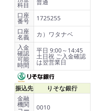
普通
科目
口座
1725255
番号
口座
カ）ワタナベ
名義
入金
平日 9:00～14:45
確認
土日祝 ご入金確認
可能
は翌営業日
時間
振込先
りそな銀行
金融
機関
0010
コー