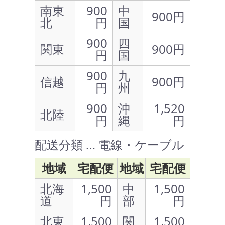
南東
900
中
900円
北
円
国
900
四
関東
900円
円
国
900
九
信越
900円
円
州
900
沖
1,520
北陸
円
縄
円
配送分類 … 電線・ケーブル
地域
宅配便
地域
宅配便
北海
1,500
中
1,500
道
円
部
円
北東
1,500
関
1,500