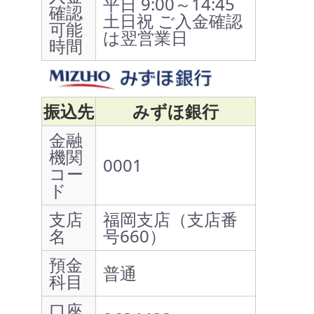
平日 9:00～14:45
確認
土日祝 ご入金確認
可能
は翌営業日
時間
振込先
みずほ銀行
金融
機関
0001
コー
ド
支店
福岡支店（支店番
名
号660）
預金
普通
科目
口座