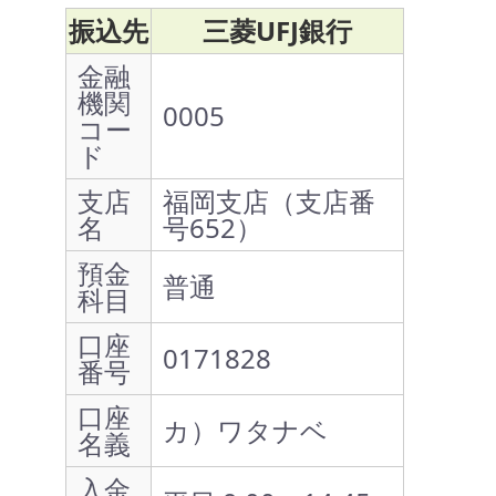
振込先
三菱UFJ銀行
金融
機関
0005
コー
ド
支店
福岡支店（支店番
名
号652）
預金
普通
科目
口座
0171828
番号
口座
カ）ワタナベ
名義
入金