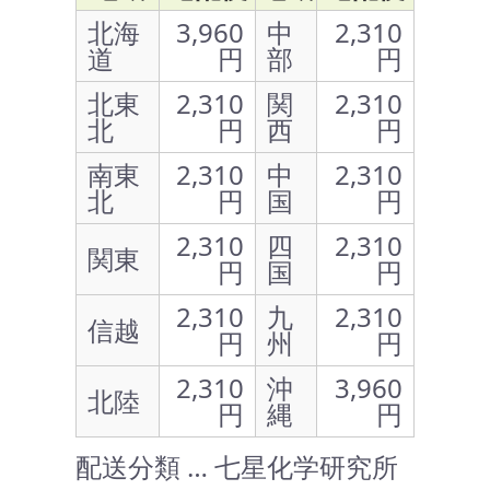
北海
3,960
中
2,310
道
円
部
円
北東
2,310
関
2,310
北
円
西
円
南東
2,310
中
2,310
北
円
国
円
2,310
四
2,310
関東
円
国
円
2,310
九
2,310
信越
円
州
円
2,310
沖
3,960
北陸
円
縄
円
配送分類 … 七星化学研究所