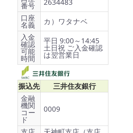
2634483
番号
口座
カ）ワタナベ
名義
入金
平日 9:00～14:45
確認
土日祝 ご入金確認
可能
は翌営業日
時間
振込先
三井住友銀行
金融
機関
0009
コー
ド
支店
天神町支店（支店