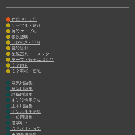
在庫限り商品
ケーブル・電線
仮設ケーブル
仮設照明
LED電球・照明
電設資材
配線器具・コネクター
テープ・端子等消耗品
安全用具
安全看板・標識
電気用語集
建築用語集
設備用語集
消防設備用語集
土木用語集
トンネル用語集
一般用語集
漢字引き
さまざまな病気
不動産用語集