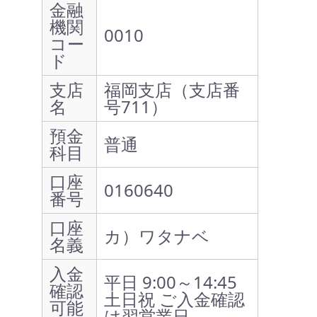
金融
機関
0010
コー
ド
支店
福岡支店（支店番
名
号711）
預金
普通
科目
口座
0160640
番号
口座
カ）ワタナベ
名義
入金
平日 9:00～14:45
確認
土日祝 ご入金確認
可能
は翌営業日