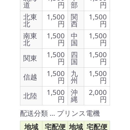
道
円
部
円
北東
1,500
関
1,500
北
円
西
円
南東
1,500
中
1,500
北
円
国
円
1,500
四
1,500
関東
円
国
円
1,500
九
1,500
信越
円
州
円
1,500
沖
2,000
北陸
円
縄
円
配送分類 … プリンス電機
地域
宅配便
地域
宅配便