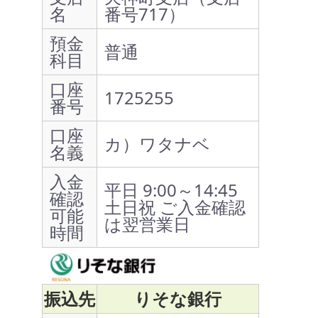
名
番号717）
預金
普通
科目
口座
1725255
番号
口座
カ）ワタナベ
名義
入金
平日 9:00～14:45
確認
土日祝 ご入金確認
可能
は翌営業日
時間
振込先
りそな銀行