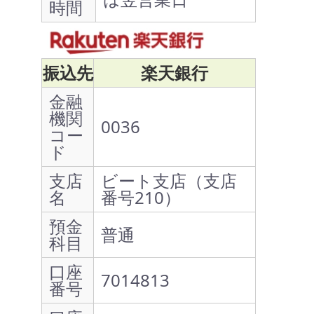
時間
振込先
楽天銀行
金融
機関
0036
コー
ド
支店
ビート支店（支店
名
番号210）
預金
普通
科目
口座
7014813
番号