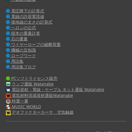
電圧降下の計算式
電線の許容電流値
接地線の太さの計算式
ヘロンの公式
樹木の重量計算
石の重量
ワイヤーロープの破断荷重
機械の豆知識
ロープワーク
用語集
用語集ブログ
PCソフトライセンス販売
ランプ通販 Watanabe
電設資材・電線・ケーブル ネット通販 Watanabe
電気材料現場資材通販Watanabe
特選一番
MUSIC WORLD
デオファクターカーサ 空気触媒