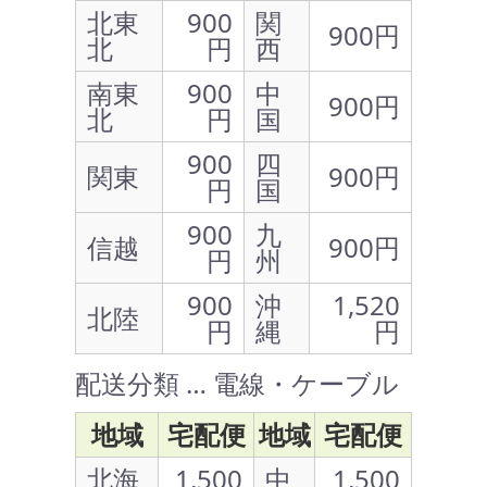
北東
900
関
900円
北
円
西
南東
900
中
900円
北
円
国
900
四
関東
900円
円
国
900
九
信越
900円
円
州
900
沖
1,520
北陸
円
縄
円
配送分類 … 電線・ケーブル
地域
宅配便
地域
宅配便
北海
1,500
中
1,500