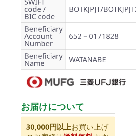
SWIFT
code /
BOTKJPJT/BOTKJPJT
BIC code
Beneficiary
Account
652－0171828
Number
Beneficiary
WATANABE
Name
お届けについて
30,000円以上
お買い上げ