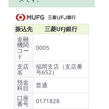
振込先
三菱UFJ銀行
金融
機関
0005
コー
ド
支店
福岡支店（支店番
名
号652）
預金
普通
科目
口座
0171828
番号