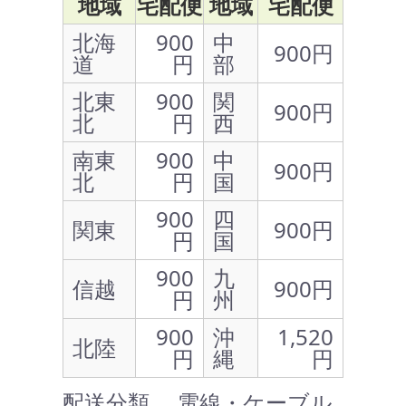
地域
宅配便
地域
宅配便
北海
900
中
900円
道
円
部
北東
900
関
900円
北
円
西
南東
900
中
900円
北
円
国
900
四
関東
900円
円
国
900
九
信越
900円
円
州
900
沖
1,520
北陸
円
縄
円
配送分類 … 電線・ケーブル