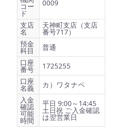
0009
コー
ド
支店
天神町支店（支店
名
番号717）
預金
普通
科目
口座
1725255
番号
口座
カ）ワタナベ
名義
入金
平日 9:00～14:45
確認
土日祝 ご入金確認
可能
は翌営業日
時間