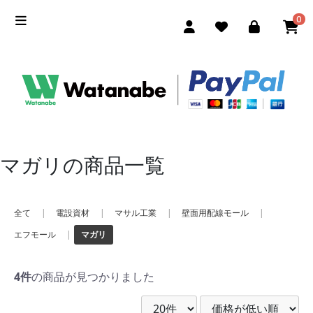
0
マガリの商品一覧
全て
|
電設資材
|
マサル工業
|
壁面用配線モール
|
エフモール
|
マガリ
4件
の商品が見つかりました