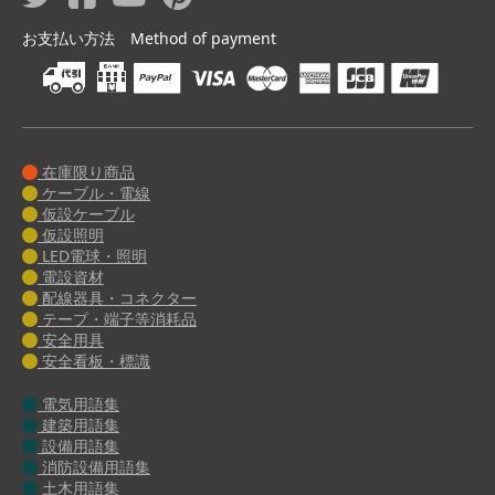
お支払い方法 Method of payment
在庫限り商品
ケーブル・電線
仮設ケーブル
仮設照明
LED電球・照明
電設資材
配線器具・コネクター
テープ・端子等消耗品
安全用具
安全看板・標識
電気用語集
建築用語集
設備用語集
消防設備用語集
土木用語集