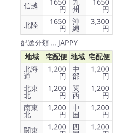
1650
九
1650
信越
円
州
円
1650
沖
3,300
北陸
円
縄
円
配送分類 … JAPPY
地域
宅配便
地域
宅配便
北海
1,200
中
1,200
道
円
部
円
北東
1,200
関
1,200
北
円
西
円
南東
1,200
中
1,200
北
円
国
円
1,200
四
1,200
関東