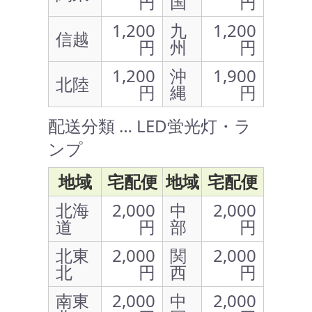
円
国
円
1,200
九
1,200
信越
円
州
円
1,200
沖
1,900
北陸
円
縄
円
配送分類 … LED蛍光灯・ラ
ンプ
地域
宅配便
地域
宅配便
北海
2,000
中
2,000
道
円
部
円
北東
2,000
関
2,000
北
円
西
円
南東
2,000
中
2,000