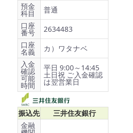
預金
普通
科目
口座
2634483
番号
口座
カ）ワタナベ
名義
入金
平日 9:00～14:45
確認
土日祝 ご入金確認
可能
は翌営業日
時間
振込先
三井住友銀行
金融
機関