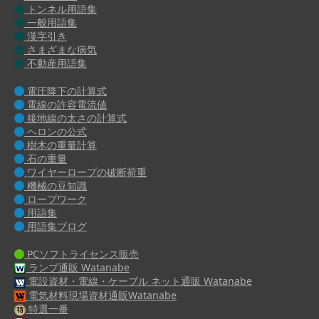
トンネル用語集
一般用語集
漢字引き
さまざまな病気
不動産用語集
電圧降下の計算式
電線の許容電流値
接地線の太さの計算式
ヘロンの公式
樹木の重量計算
石の重量
ワイヤーロープの破断荷重
機械の豆知識
ロープワーク
用語集
用語集ブログ
PCソフトライセンス販売
ランプ通販 Watanabe
電設資材・電線・ケーブル ネット通販 Watanabe
電気材料現場資材通販Watanabe
特選一番