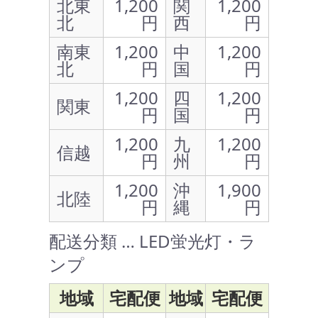
北東
1,200
関
1,200
北
円
西
円
南東
1,200
中
1,200
北
円
国
円
1,200
四
1,200
関東
円
国
円
1,200
九
1,200
信越
円
州
円
1,200
沖
1,900
北陸
円
縄
円
配送分類 … LED蛍光灯・ラ
ンプ
地域
宅配便
地域
宅配便