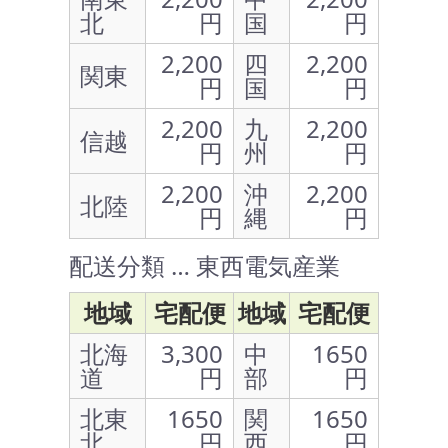
北
円
国
円
2,200
四
2,200
関東
円
国
円
2,200
九
2,200
信越
円
州
円
2,200
沖
2,200
北陸
円
縄
円
配送分類 … 東西電気産業
地域
宅配便
地域
宅配便
北海
3,300
中
1650
道
円
部
円
北東
1650
関
1650
北
円
西
円