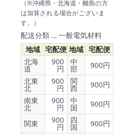
（※沖縄県・北海道・離島の方
は加算される場合がございま
す。）
配送分類 … 一般電気材料
地域
宅配便
地域
宅配便
北海
900
中
900円
道
円
部
北東
900
関
900円
北
円
西
南東
900
中
900円
北
円
国
900
四
関東
900円
円
国