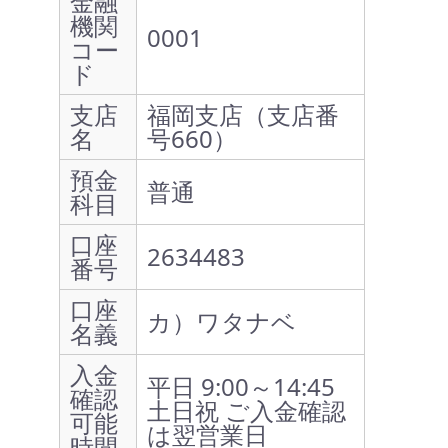
金融
機関
0001
コー
ド
支店
福岡支店（支店番
名
号660）
預金
普通
科目
口座
2634483
番号
口座
カ）ワタナベ
名義
入金
平日 9:00～14:45
確認
土日祝 ご入金確認
可能
は翌営業日
時間