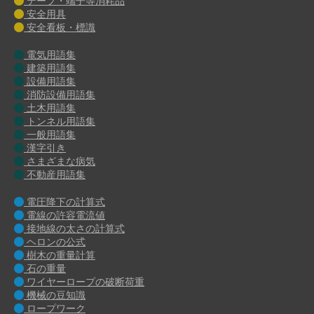
テープ・端子等消耗品
安全用具
安全看板・標識
電気用語集
建築用語集
設備用語集
消防設備用語集
土木用語集
トンネル用語集
一般用語集
漢字引き
さまざまな病気
不動産用語集
電圧降下の計算式
電線の許容電流値
接地線の太さの計算式
ヘロンの公式
樹木の重量計算
石の重量
ワイヤーロープの破断荷重
機械の豆知識
ロープワーク