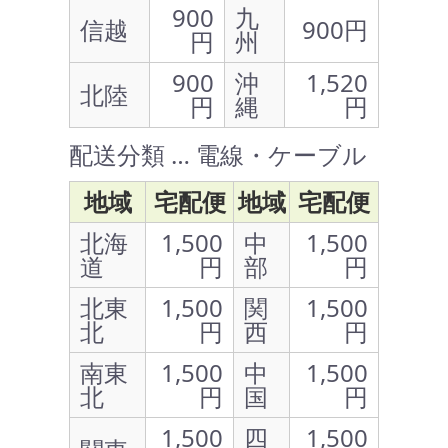
900
九
信越
900円
円
州
900
沖
1,520
北陸
円
縄
円
配送分類 … 電線・ケーブル
地域
宅配便
地域
宅配便
北海
1,500
中
1,500
道
円
部
円
北東
1,500
関
1,500
北
円
西
円
南東
1,500
中
1,500
北
円
国
円
1,500
四
1,500