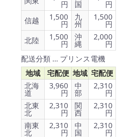
関東
円
国
円
1,500
九
1,500
信越
円
州
円
1,500
沖
2,000
北陸
円
縄
円
配送分類 … プリンス電機
地域
宅配便
地域
宅配便
北海
3,960
中
2,310
道
円
部
円
北東
2,310
関
2,310
北
円
西
円
南東
2,310
中
2,310
北
円
国
円