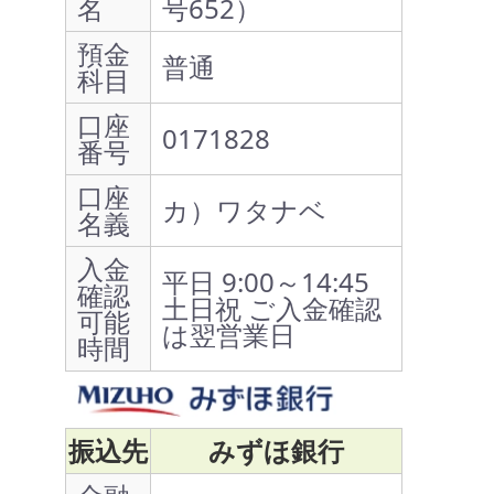
名
号652）
預金
普通
科目
口座
0171828
番号
口座
カ）ワタナベ
名義
入金
平日 9:00～14:45
確認
土日祝 ご入金確認
可能
は翌営業日
時間
振込先
みずほ銀行