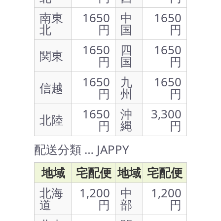
南東
1650
中
1650
北
円
国
円
1650
四
1650
関東
円
国
円
1650
九
1650
信越
円
州
円
1650
沖
3,300
北陸
円
縄
円
配送分類 … JAPPY
地域
宅配便
地域
宅配便
北海
1,200
中
1,200
道
円
部
円