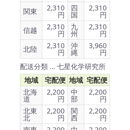
2,310
四
2,310
関東
円
国
円
2,310
九
2,310
信越
円
州
円
2,310
沖
3,960
北陸
円
縄
円
配送分類 … 七星化学研究所
地域
宅配便
地域
宅配便
北海
2,200
中
2,200
道
円
部
円
北東
2,200
関
2,200
北
円
西
円
南東
2,200
中
2,200