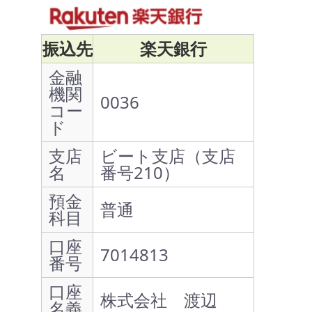
振込先
楽天銀行
金融
機関
0036
コー
ド
支店
ビート支店（支店
名
番号210）
預金
普通
科目
口座
7014813
番号
口座
株式会社 渡辺
名義