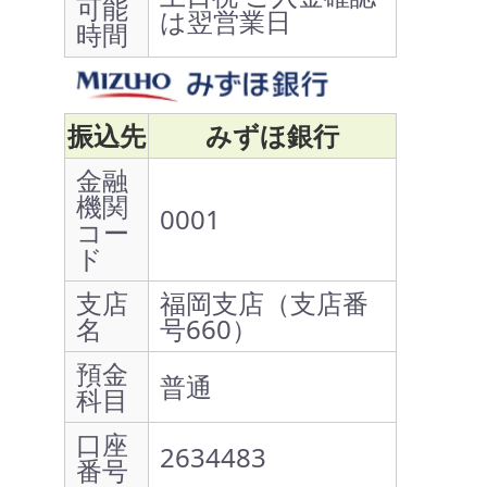
可能
は翌営業日
時間
振込先
みずほ銀行
金融
機関
0001
コー
ド
支店
福岡支店（支店番
名
号660）
預金
普通
科目
口座
2634483
番号