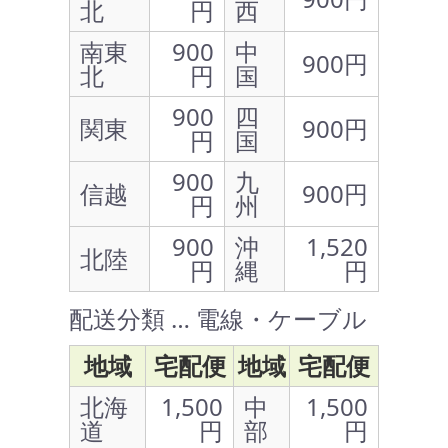
北
円
西
南東
900
中
900円
北
円
国
900
四
関東
900円
円
国
900
九
信越
900円
円
州
900
沖
1,520
北陸
円
縄
円
配送分類 … 電線・ケーブル
地域
宅配便
地域
宅配便
北海
1,500
中
1,500
道
円
部
円