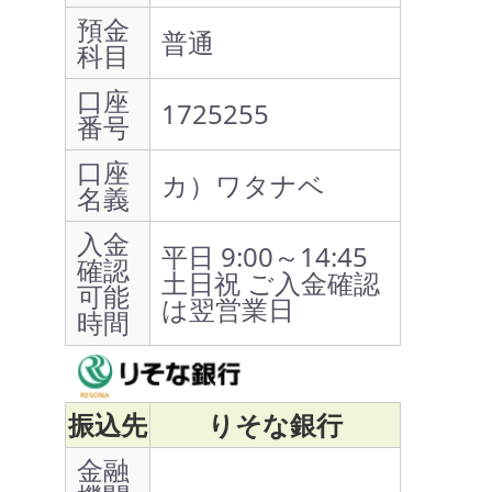
預金
普通
科目
口座
1725255
番号
口座
カ）ワタナベ
名義
入金
平日 9:00～14:45
確認
土日祝 ご入金確認
可能
は翌営業日
時間
振込先
りそな銀行
金融