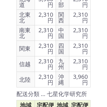
道
円
部
円
北東
2,310
関
2,310
北
円
西
円
南東
2,310
中
2,310
北
円
国
円
2,310
四
2,310
関東
円
国
円
2,310
九
2,310
信越
円
州
円
2,310
沖
3,960
北陸
円
縄
円
配送分類 … 七星化学研究所
地域
宅配便
地域
宅配便