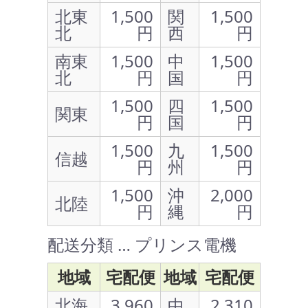
北東
1,500
関
1,500
北
円
西
円
南東
1,500
中
1,500
北
円
国
円
1,500
四
1,500
関東
円
国
円
1,500
九
1,500
信越
円
州
円
1,500
沖
2,000
北陸
円
縄
円
配送分類 … プリンス電機
地域
宅配便
地域
宅配便
北海
3,960
中
2,310