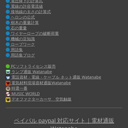
電圧降下の計算式
電線の許容電流値
接地線の太さの計算式
ヘロンの公式
樹木の重量計算
石の重量
ワイヤーロープの破断荷重
機械の豆知識
ロープワーク
用語集
用語集ブログ
PCソフトライセンス販売
ランプ通販 Watanabe
電設資材・電線・ケーブル ネット通販 Watanabe
電気材料現場資材通販Watanabe
特選一番
MUSIC WORLD
デオファクターカーサ 空気触媒
ペイパル paypal 対応サイト｜電材通販