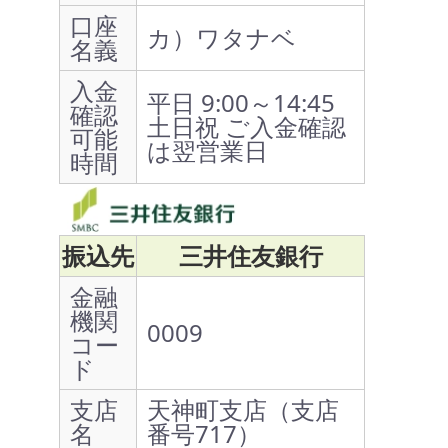
口座
カ）ワタナベ
名義
入金
平日 9:00～14:45
確認
土日祝 ご入金確認
可能
は翌営業日
時間
振込先
三井住友銀行
金融
機関
0009
コー
ド
支店
天神町支店（支店
名
番号717）