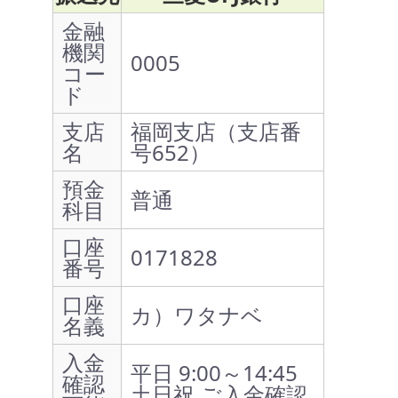
金融
機関
0005
コー
ド
支店
福岡支店（支店番
名
号652）
預金
普通
科目
口座
0171828
番号
口座
カ）ワタナベ
名義
入金
平日 9:00～14:45
確認
土日祝 ご入金確認