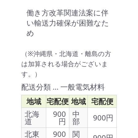
働き方改革関連法案に伴
い輸送力確保が困難なた
め
（※沖縄県・北海道・離島の方
は加算される場合がございま
す。）
配送分類 … 一般電気材料
地域
宅配便
地域
宅配便
北海
900
中
900円
道
円
部
北東
900
関
900円