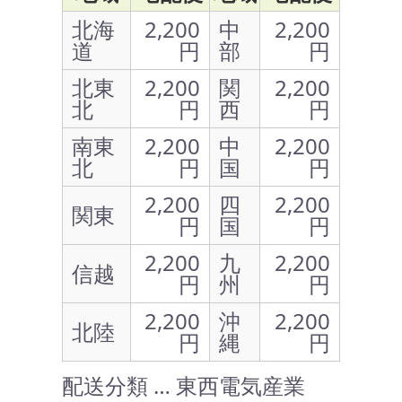
北海
2,200
中
2,200
道
円
部
円
北東
2,200
関
2,200
北
円
西
円
南東
2,200
中
2,200
北
円
国
円
2,200
四
2,200
関東
円
国
円
2,200
九
2,200
信越
円
州
円
2,200
沖
2,200
北陸
円
縄
円
配送分類 … 東西電気産業