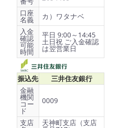
番号
口座
カ）ワタナベ
名義
入金
平日 9:00～14:45
確認
土日祝 ご入金確認
可能
は翌営業日
時間
振込先
三井住友銀行
金融
機関
0009
コー
ド
支店
天神町支店（支店