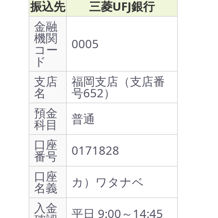
振込先
三菱UFJ銀行
金融
機関
0005
コー
ド
支店
福岡支店（支店番
名
号652）
預金
普通
科目
口座
0171828
番号
口座
カ）ワタナベ
名義
入金
平日 9:00～14:45