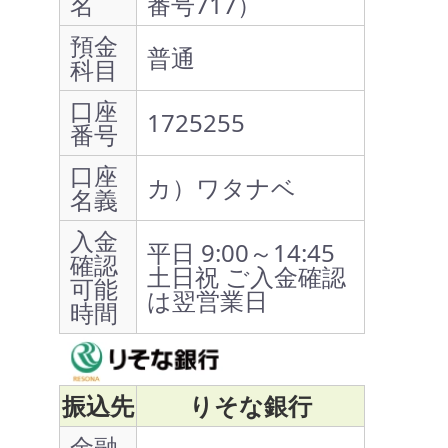
名
番号717）
預金
普通
科目
口座
1725255
番号
口座
カ）ワタナベ
名義
入金
平日 9:00～14:45
確認
土日祝 ご入金確認
可能
は翌営業日
時間
振込先
りそな銀行
金融