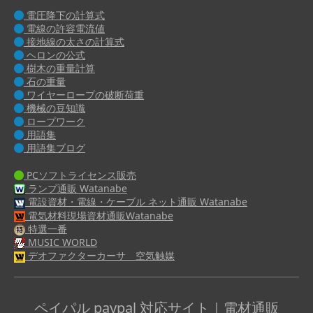
電圧降下の計算式
電線の許容電流値
接地線の太さの計算式
ヘロンの公式
樹木の重量計算
石の重量
ワイヤーロープの破断荷重
機械の豆知識
ロープワーク
用語集
用語集ブログ
PCソフトライセンス販売
ランプ通販 Watanabe
電設資材・電線・ケーブル ネット通販 Watanabe
電気材料現場資材通販Watanabe
特選一番
MUSIC WORLD
デオファクターカーサ 空気触媒
ペイパル paypal 対応サイト｜電材通販