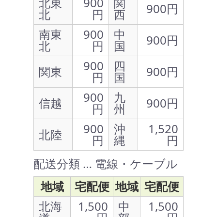
北東
900
関
900円
北
円
西
南東
900
中
900円
北
円
国
900
四
関東
900円
円
国
900
九
信越
900円
円
州
900
沖
1,520
北陸
円
縄
円
配送分類 … 電線・ケーブル
地域
宅配便
地域
宅配便
北海
1,500
中
1,500