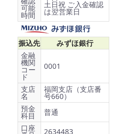
確認
土日祝 ご入金確認
可能
は翌営業日
時間
振込先
みずほ銀行
金融
機関
0001
コー
ド
支店
福岡支店（支店番
名
号660）
預金
普通
科目
口座
2634483