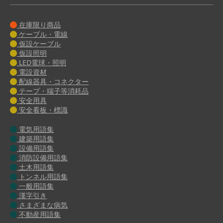
在庫限り商品
ケーブル・電線
仮設ケーブル
仮設照明
LED電球・照明
電設資材
配線器具・コネクター
テープ・端子等消耗品
安全用具
安全看板・標識
電気用語集
建築用語集
設備用語集
消防設備用語集
土木用語集
トンネル用語集
一般用語集
漢字引き
さまざまな病気
不動産用語集