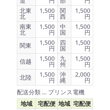
道
円
部
円
北東
1,500
関
1,500
北
円
西
円
南東
1,500
中
1,500
北
円
国
円
1,500
四
1,500
関東
円
国
円
1,500
九
1,500
信越
円
州
円
1,500
沖
2,000
北陸
円
縄
円
配送分類 … プリンス電機
地域
宅配便
地域
宅配便