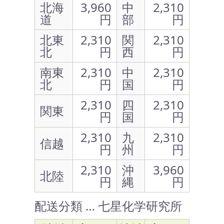
北海
3,960
中
2,310
道
円
部
円
北東
2,310
関
2,310
北
円
西
円
南東
2,310
中
2,310
北
円
国
円
2,310
四
2,310
関東
円
国
円
2,310
九
2,310
信越
円
州
円
2,310
沖
3,960
北陸
円
縄
円
配送分類 … 七星化学研究所