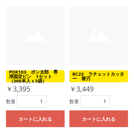
POK103 ポン太郎 専
RC23 ラチェットカッタ
用固定ピン 1セット
ー 替刃
（300本入ｘ3袋）
￥3,395
￥3,449
数量
数量
カートに入れる
カートに入れる