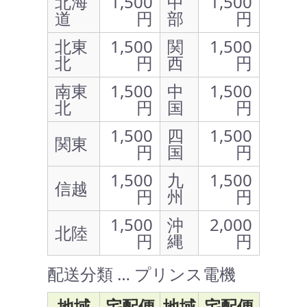
北海
1,500
中
1,500
道
円
部
円
北東
1,500
関
1,500
北
円
西
円
南東
1,500
中
1,500
北
円
国
円
1,500
四
1,500
関東
円
国
円
1,500
九
1,500
信越
円
州
円
1,500
沖
2,000
北陸
円
縄
円
配送分類 … プリンス電機
地域
宅配便
地域
宅配便