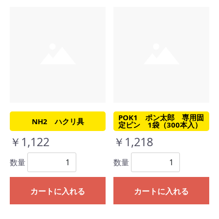
POK1 ポン太郎 専用固
NH2 ハクリ具
定ピン 1袋（300本入）
￥1,122
￥1,218
数量
数量
カートに入れる
カートに入れる