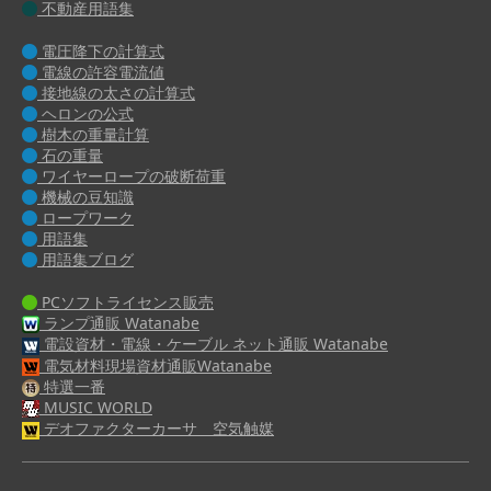
不動産用語集
電圧降下の計算式
電線の許容電流値
接地線の太さの計算式
ヘロンの公式
樹木の重量計算
石の重量
ワイヤーロープの破断荷重
機械の豆知識
ロープワーク
用語集
用語集ブログ
PCソフトライセンス販売
ランプ通販 Watanabe
電設資材・電線・ケーブル ネット通販 Watanabe
電気材料現場資材通販Watanabe
特選一番
MUSIC WORLD
デオファクターカーサ 空気触媒