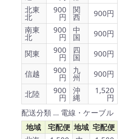
北東
900
関
900円
北
円
西
南東
900
中
900円
北
円
国
900
四
関東
900円
円
国
900
九
信越
900円
円
州
900
沖
1,520
北陸
円
縄
円
配送分類 … 電線・ケーブル
地域
宅配便
地域
宅配便