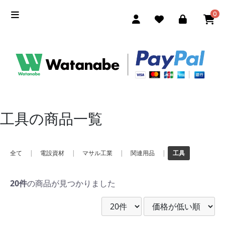
0
工具の商品一覧
全て
|
電設資材
|
マサル工業
|
関連用品
|
工具
20件
の商品が見つかりました