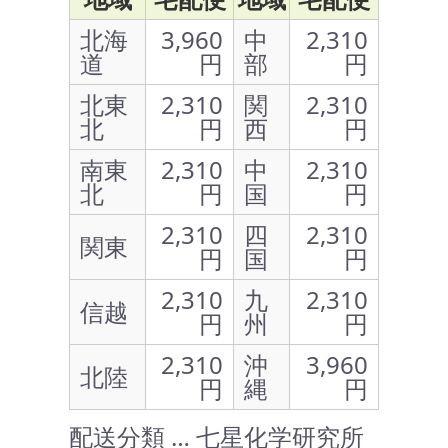
北海
3,960
中
2,310
道
円
部
円
北東
2,310
関
2,310
北
円
西
円
南東
2,310
中
2,310
北
円
国
円
2,310
四
2,310
関東
円
国
円
2,310
九
2,310
信越
円
州
円
2,310
沖
3,960
北陸
円
縄
円
配送分類 … 七星化学研究所