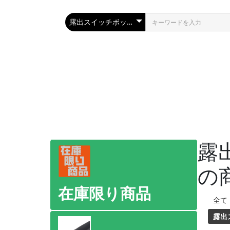
露
の
在庫限り商品
全て
露出