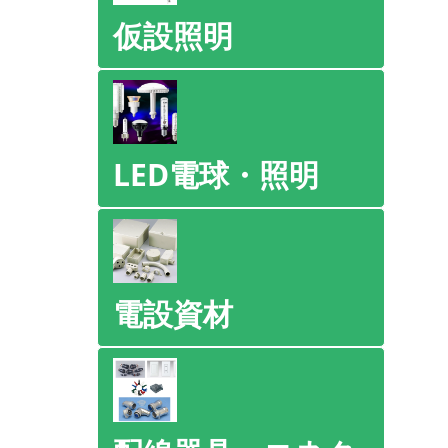
仮設照明
LED電球・照明
電設資材