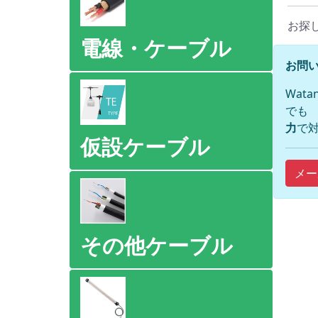
お探
電線・ケーブル
お問い
Wat
でも
力
で対
仮設ケーブル
メー
その他ケーブル