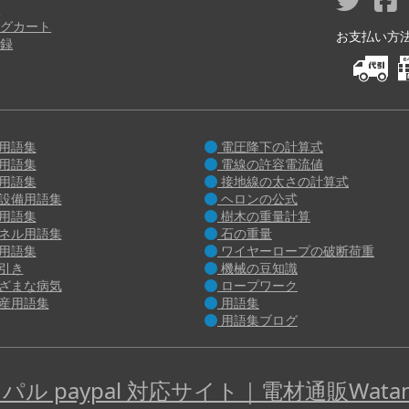
り
グカート
お支払い方法 M
録
用語集
電圧降下の計算式
用語集
電線の許容電流値
用語集
接地線の太さの計算式
設備用語集
ヘロンの公式
用語集
樹木の重量計算
ネル用語集
石の重量
用語集
ワイヤーロープの破断荷重
引き
機械の豆知識
ざまな病気
ロープワーク
産用語集
用語集
用語集ブログ
パル paypal 対応サイト｜電材通販Watan