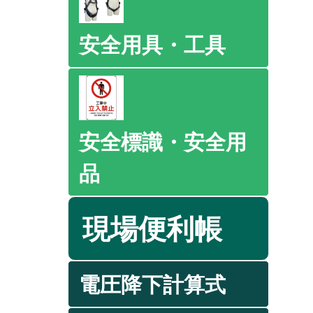
安全用具・工具
安全標識・安全用
品
現場便利帳
電圧降下計算式