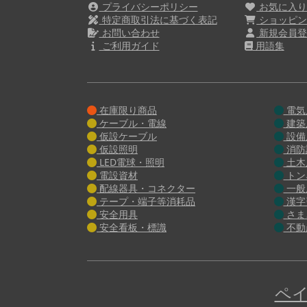
プライバシーポリシー
お気に入
特定商取引法に基づく表記
ショッピン
お問い合わせ
新規会員登
ご利用ガイド
用語集
在庫限り商品
電気
ケーブル・電線
建築
仮設ケーブル
設備
仮設照明
消防
LED電球・照明
土木
電設資材
トン
配線器具・コネクター
一般
テープ・端子等消耗品
漢字
安全用具
さま
安全看板・標識
不動
ペイ