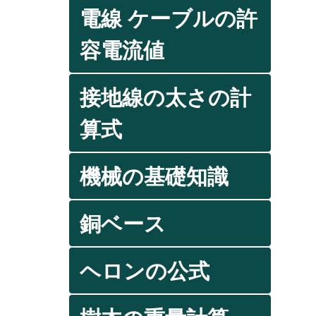
電線 ケーブルの許
容電流値
接地線の太さの計
算式
機械の基礎知識
銅ベース
ヘロンの公式