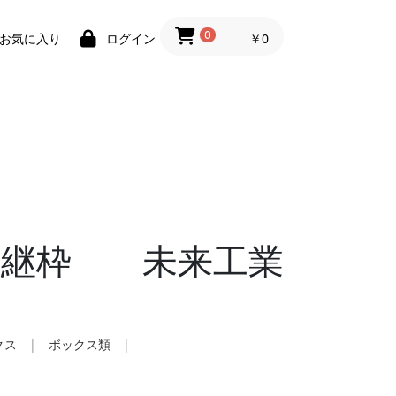
0
￥0
お気に入り
ログイン
用継枠 未来工業
クス
|
ボックス類
|