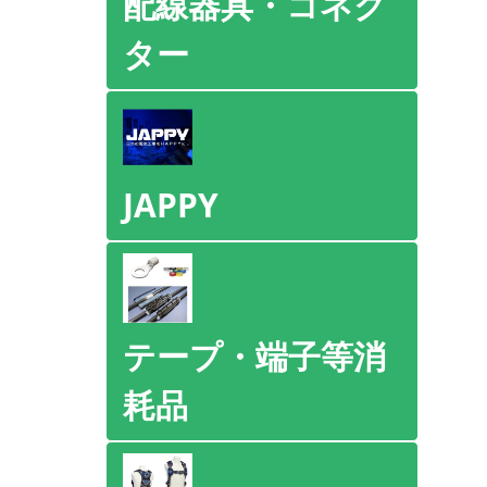
配線器具・コネク
ター
JAPPY
テープ・端子等消
耗品