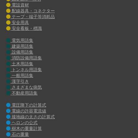
電設資材
配線器具・コネクター
テープ・端子等消耗品
安全用具
安全看板・標識
電気用語集
建築用語集
設備用語集
消防設備用語集
土木用語集
トンネル用語集
一般用語集
漢字引き
さまざまな病気
不動産用語集
電圧降下の計算式
電線の許容電流値
接地線の太さの計算式
ヘロンの公式
樹木の重量計算
石の重量