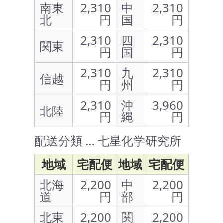
南東
2,310
中
2,310
北
円
国
円
2,310
四
2,310
関東
円
国
円
2,310
九
2,310
信越
円
州
円
2,310
沖
3,960
北陸
円
縄
円
配送分類 … 七星化学研究所
地域
宅配便
地域
宅配便
北海
2,200
中
2,200
道
円
部
円
北東
2,200
関
2,200