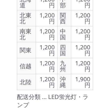
道
円
部
円
北東
1,200
関
1,200
北
円
西
円
南東
1,200
中
1,200
北
円
国
円
1,200
四
1,200
関東
円
国
円
1,200
九
1,200
信越
円
州
円
1,200
沖
1,900
北陸
円
縄
円
配送分類 … LED蛍光灯・ラ
ンプ