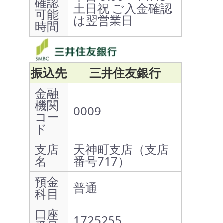
確認
土日祝 ご入金確認
可能
は翌営業日
時間
振込先
三井住友銀行
金融
機関
0009
コー
ド
支店
天神町支店（支店
名
番号717）
預金
普通
科目
口座
1725255