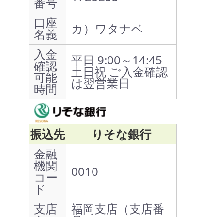
番号
口座
カ）ワタナベ
名義
入金
平日 9:00～14:45
確認
土日祝 ご入金確認
可能
は翌営業日
時間
振込先
りそな銀行
金融
機関
0010
コー
ド
支店
福岡支店（支店番