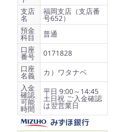
支店
福岡支店（支店番
名
号652）
預金
普通
科目
口座
0171828
番号
口座
カ）ワタナベ
名義
入金
平日 9:00～14:45
確認
土日祝 ご入金確認
可能
は翌営業日
時間