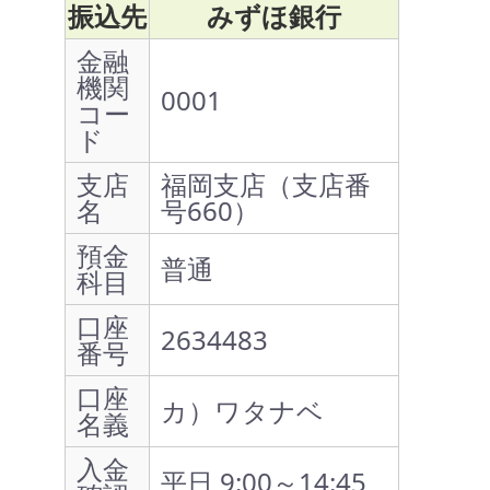
振込先
みずほ銀行
金融
機関
0001
コー
ド
支店
福岡支店（支店番
名
号660）
預金
普通
科目
口座
2634483
番号
口座
カ）ワタナベ
名義
入金
平日 9:00～14:45