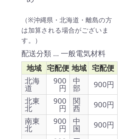
（※沖縄県・北海道・離島の方
は加算される場合がございま
す。）
配送分類 … 一般電気材料
地域
宅配便
地域
宅配便
北海
900
中
900円
道
円
部
北東
900
関
900円
北
円
西
南東
900
中
900円
北
円
国