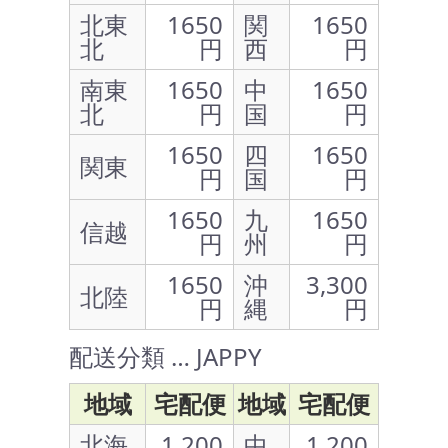
北東
1650
関
1650
北
円
西
円
南東
1650
中
1650
北
円
国
円
1650
四
1650
関東
円
国
円
1650
九
1650
信越
円
州
円
1650
沖
3,300
北陸
円
縄
円
配送分類 … JAPPY
地域
宅配便
地域
宅配便
北海
1,200
中
1,200