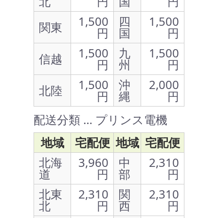
北
円
国
円
1,500
四
1,500
関東
円
国
円
1,500
九
1,500
信越
円
州
円
1,500
沖
2,000
北陸
円
縄
円
配送分類 … プリンス電機
地域
宅配便
地域
宅配便
北海
3,960
中
2,310
道
円
部
円
北東
2,310
関
2,310
北
円
西
円