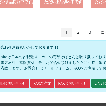
だいま品切れ中です。
ただいま品切れ中です。
ただ
1
2
3
次
合わせお待ちいたしております！!
anabeは日本の各製造メーカーの商品はほとんど取り扱ってお
 電気材料 建設資材 等 お問合せ頂けましたらご回答可能で
応致します。 お問合せはメールフォーム、FAXをご準備して
FAXご注文
FAXお問い合わせ
ルお問い合わせ
LIN