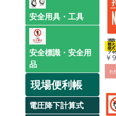
安全用具・工具
消防
都火
様式
安全標識・安全用
プ 0
￥9
品
た
現場便利帳
電圧降下計算式