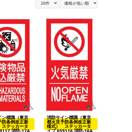
イン標識（東京
消防サイン標識（東京
予防条例改正新
都火災予防条例改正新
 ステッカータ
様式） ステッカータ
9117 消防-17A
イプ 059116 消防-16A