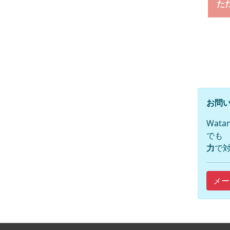
た
お問い
Wat
でも
力
で対
メー