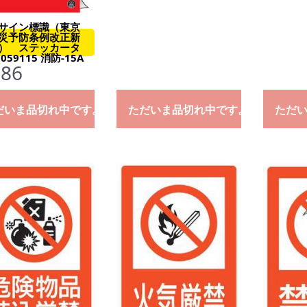
サイン標識（東京
災予防条例改正新
） ステッカータ
059115 消防-15A
86
だいま品切れ中です。
ただいま品切れ中です。
ただ