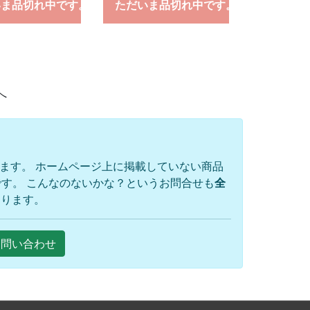
いま品切れ中です。
ただいま品切れ中です。
へ
ります。 ホームページ上に掲載していない商品
す。 こんなのないかな？というお問合せも
全
おります。
Eお問い合わせ