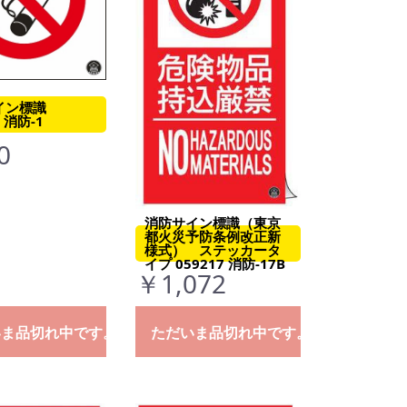
イン標識
1 消防-1
0
消防サイン標識（東京
都火災予防条例改正新
様式） ステッカータ
イプ 059217 消防-17B
￥1,072
いま品切れ中です。
ただいま品切れ中です。