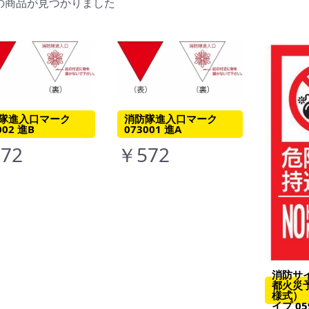
の商品が見つかりました
隊進入口マーク
消防隊進入口マーク
002 進B
073001 進A
72
￥572
消防サ
都火災
様式）
イプ 05