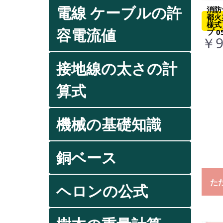
電線 ケーブルの許
消防
都火
様式
容電流値
プ 0
￥9
接地線の太さの計
算式
機械の基礎知識
銅ベース
た
ヘロンの公式