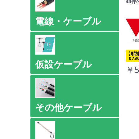
44件
電線・ケーブル
消防
073
仮設ケーブル
￥5
その他ケーブル