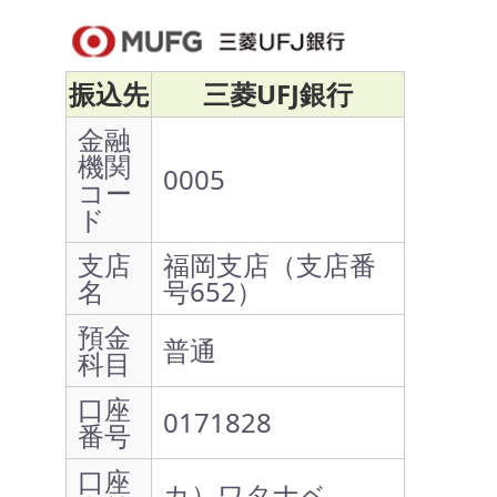
振込先
三菱UFJ銀行
金融
機関
0005
コー
ド
支店
福岡支店（支店番
名
号652）
預金
普通
科目
口座
0171828
番号
口座
カ）ワタナベ