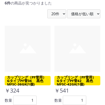
6件
の商品が見つかりました
カップリング（PF管用）
カップリング（PF管用）
GタイプPF管36 黒色
GタイプPF管42 黒色
MFSC-36GK(1個)
MFSC-42GK(1個)
￥324
￥541
数量
数量