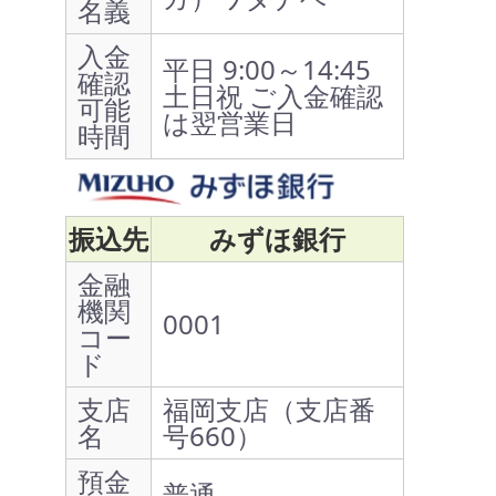
名義
入金
平日 9:00～14:45
確認
土日祝 ご入金確認
可能
は翌営業日
時間
振込先
みずほ銀行
金融
機関
0001
コー
ド
支店
福岡支店（支店番
名
号660）
預金
普通