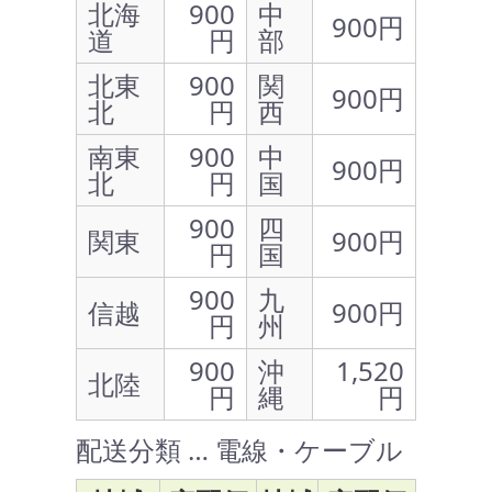
北海
900
中
900円
道
円
部
北東
900
関
900円
北
円
西
南東
900
中
900円
北
円
国
900
四
関東
900円
円
国
900
九
信越
900円
円
州
900
沖
1,520
北陸
円
縄
円
配送分類 … 電線・ケーブル