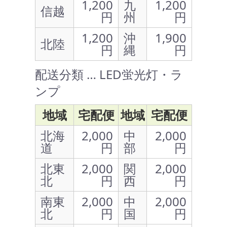
1,200
九
1,200
信越
円
州
円
1,200
沖
1,900
北陸
円
縄
円
配送分類 … LED蛍光灯・ラ
ンプ
地域
宅配便
地域
宅配便
北海
2,000
中
2,000
道
円
部
円
北東
2,000
関
2,000
北
円
西
円
南東
2,000
中
2,000
北
円
国
円