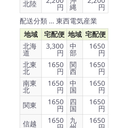
2,200
沖
2,200
北陸
円
縄
円
配送分類 … 東西電気産業
地域
宅配便
地域
宅配便
北海
3,300
中
1650
道
円
部
円
北東
1650
関
1650
北
円
西
円
南東
1650
中
1650
北
円
国
円
1650
四
1650
関東
円
国
円
1650
九
1650
信越
円
州
円