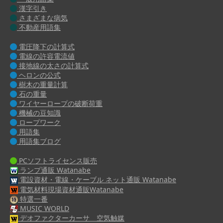
漢字引き
さまざまな病気
不動産用語集
電圧降下の計算式
電線の許容電流値
接地線の太さの計算式
ヘロンの公式
樹木の重量計算
石の重量
ワイヤーロープの破断荷重
機械の豆知識
ロープワーク
用語集
用語集ブログ
PCソフトライセンス販売
ランプ通販 Watanabe
電設資材・電線・ケーブル ネット通販 Watanabe
電気材料現場資材通販Watanabe
特選一番
MUSIC WORLD
デオファクターカーサ 空気触媒