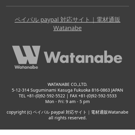
ペイパル paypal 対応サイト｜電材通販
Watanabe
WATANABE CO.,LTD.
5-12-314 Suguminami Kasuga Fukuoka 816-0863 JAPAN
TEL +81-(0)92-592-5522 | FAX +81-(0)92-592-5533
Mon - Fri: 9 am - 5 pm
copyright (c) ペイパル paypal 対応サイト｜電材通販Watanabe
all rights reserved.