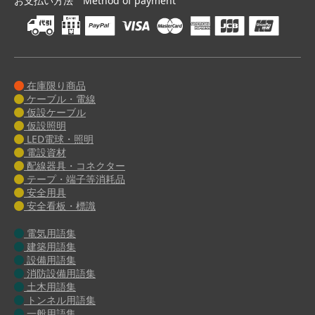
お支払い方法 Method of payment
在庫限り商品
ケーブル・電線
仮設ケーブル
仮設照明
LED電球・照明
電設資材
配線器具・コネクター
テープ・端子等消耗品
安全用具
安全看板・標識
電気用語集
建築用語集
設備用語集
消防設備用語集
土木用語集
トンネル用語集
一般用語集