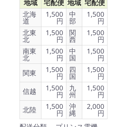
地域
宅配便
地域
宅配便
北海
1,500
中
1,500
道
円
部
円
北東
1,500
関
1,500
北
円
西
円
南東
1,500
中
1,500
北
円
国
円
1,500
四
1,500
関東
円
国
円
1,500
九
1,500
信越
円
州
円
1,500
沖
2,000
北陸
円
縄
円
配送分類 … プリンス電機